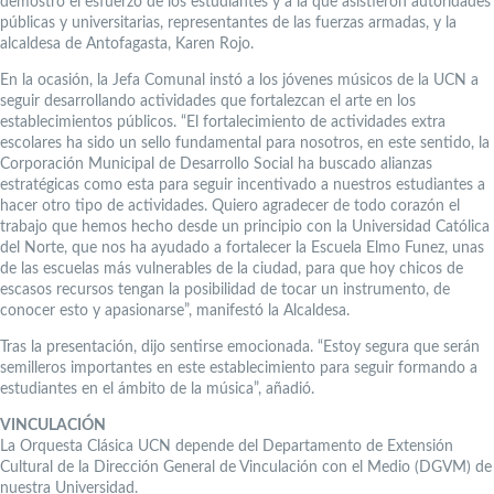
demostró el esfuerzo de los estudiantes y a la que asistieron autoridades
públicas y universitarias, representantes de las fuerzas armadas, y la
alcaldesa de Antofagasta, Karen Rojo.
En la ocasión, la Jefa Comunal instó a los jóvenes músicos de la UCN a
seguir desarrollando actividades que fortalezcan el arte en los
establecimientos públicos. “El fortalecimiento de actividades extra
escolares ha sido un sello fundamental para nosotros, en este sentido, la
Corporación Municipal de Desarrollo Social ha buscado alianzas
estratégicas como esta para seguir incentivado a nuestros estudiantes a
hacer otro tipo de actividades. Quiero agradecer de todo corazón el
trabajo que hemos hecho desde un principio con la Universidad Católica
del Norte, que nos ha ayudado a fortalecer la Escuela Elmo Funez, unas
de las escuelas más vulnerables de la ciudad, para que hoy chicos de
escasos recursos tengan la posibilidad de tocar un instrumento, de
conocer esto y apasionarse”, manifestó la Alcaldesa.
Tras la presentación, dijo sentirse emocionada. “Estoy segura que serán
semilleros importantes en este establecimiento para seguir formando a
estudiantes en el ámbito de la música”, añadió.
VINCULACIÓN
La Orquesta Clásica UCN depende del Departamento de Extensión
Cultural de la Dirección General de Vinculación con el Medio (DGVM) de
nuestra Universidad.