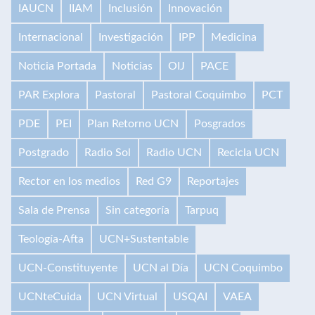
IAUCN
IIAM
Inclusión
Innovación
Internacional
Investigación
IPP
Medicina
Noticia Portada
Noticias
OIJ
PACE
PAR Explora
Pastoral
Pastoral Coquimbo
PCT
PDE
PEI
Plan Retorno UCN
Posgrados
Postgrado
Radio Sol
Radio UCN
Recicla UCN
Rector en los medios
Red G9
Reportajes
Sala de Prensa
Sin categoría
Tarpuq
Teología-Afta
UCN+Sustentable
UCN-Constituyente
UCN al Día
UCN Coquimbo
UCNteCuida
UCN Virtual
USQAI
VAEA