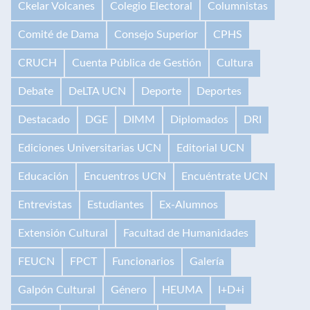
Ckelar Volcanes
Colegio Electoral
Columnistas
Comité de Dama
Consejo Superior
CPHS
CRUCH
Cuenta Pública de Gestión
Cultura
Debate
DeLTA UCN
Deporte
Deportes
Destacado
DGE
DIMM
Diplomados
DRI
Ediciones Universitarias UCN
Editorial UCN
Educación
Encuentros UCN
Encuéntrate UCN
Entrevistas
Estudiantes
Ex-Alumnos
Extensión Cultural
Facultad de Humanidades
FEUCN
FPCT
Funcionarios
Galería
Galpón Cultural
Género
HEUMA
I+D+i