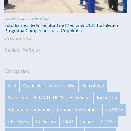
ACADEMIA 21 DICIEMBRE, 2024
Estudiantes de la Facultad de Medicina UCN fortalecen
Programa Campeones para Coquimbo
SIN COMENTARIOS
Revista Reflejos
Categorías
A+S
Academia
Acreditación
Actualidad
Admisión
ALUMNI UCN
Beneficios
Biblioteca
Biblioteca Coquimbo
Campus Sustentable
CAVIME
CEITSAZA
Chela Lira
CIAP
Ciencia
CIMET