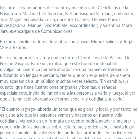
Los otros colaboradores del cuento y miembros de Científicos de la
Basura son Martin Thiel, director; Nelson Vásquez Farreaut, codirector;
José Miguel Sepúlveda Collío, docente; Diamela De Veer Pueyo,
investigadora; Manuel Díaz Poblete, excoordinador; y Valentina Mora
Jara, exencargada de Comunicaciones.
En tanto, los ilustradores de la obra son Javiera Muñoz Salinas y Jorge
Varela Ramos.
El colaborador del relato y codirector de Científicos de la Basura, Dr.
Nelson Vásquez Farreaut, explicó que este tipo de material de
divulgación científica permite abordar de una manera entretenida y
utilizando un lenguaje cercano, temas que son expuestos de manera
muy académica a un público muchas veces selecto. “En cambio, un
cuento, que tiene ilustraciones originales y bonitas, diseñadas
especialmente, invita de inmediato a las personas a verlo y, luego, al ver
que el tema está abordado de forma sencilla y cotidiana, a leerlo”.
“El cuento -agregó- aborda un tema que es global y local, y por tanto no
es ajeno a lo que las personas vemos y hacemos en nuestra vida
cotidiana. Ver esto en un formato de cuento podría ayudar a mejorar la
conciencia de las personas sobre este tema, y quien sabe si hasta logra
generar cambios de valores y de conductas profundos en los lectores.
Esto, creemos, es parte del rol que también debe tener una Universidad