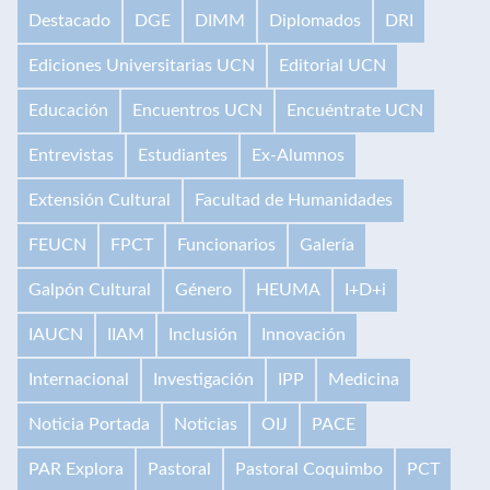
Destacado
DGE
DIMM
Diplomados
DRI
Ediciones Universitarias UCN
Editorial UCN
Educación
Encuentros UCN
Encuéntrate UCN
Entrevistas
Estudiantes
Ex-Alumnos
Extensión Cultural
Facultad de Humanidades
FEUCN
FPCT
Funcionarios
Galería
Galpón Cultural
Género
HEUMA
I+D+i
IAUCN
IIAM
Inclusión
Innovación
Internacional
Investigación
IPP
Medicina
Noticia Portada
Noticias
OIJ
PACE
PAR Explora
Pastoral
Pastoral Coquimbo
PCT