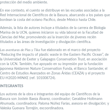
protección del medio ambiente.
En ese contexto, el cuento se distribuye en las escuelas asociadas a la
Red Internacional de Científicos de la Basura, abarcando a los países que
bordean la costa del océano Pacífico, desde México hasta Chile.
Además, la lista de autores incluye a titulados de la carrera de Biología
Marina de la UCN, quienes iniciaron su vida laboral en la Facultad de
Ciencias del Mar, promoviendo así la inserción de jóvenes recién
titulados a las áreas de investigación y divulgación científica.
Las aventuras de Plas y Tika
fue elaborado en el marco del proyecto
“Reducing the impacts of plastic waste in the Eastern Pacific Ocean”, de
la Universidad de Exeter y Galapagos Conservation Trust, en asociación
con la UCN. También, fue apoyado en su impresión por la fundación
japonesa Keidanren Nature Conservation Funda, el Banco Santander, el
Centro de Estudios Avanzados en Zonas Áridas (CEAZA) y el proyecto
EU-H2020-MINKE (ref. 101008724).
INTEGRANTES
Los autores de la obra e integrantes del equipo de Científicos de la
Basura son Jostein Baeza Álvarez, coordinador; Geraldine Holtmann
Ahumada, coordinadora; Paloma Núñez Farías, asesora en divulgación; y
Valeska Guevara Torrejón, excoordinadora.