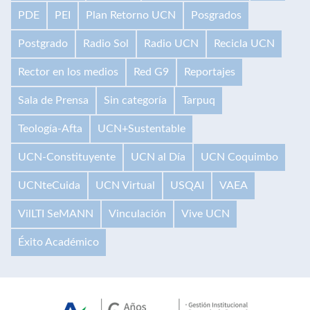
PDE
PEI
Plan Retorno UCN
Posgrados
Postgrado
Radio Sol
Radio UCN
Recicla UCN
Rector en los medios
Red G9
Reportajes
Sala de Prensa
Sin categoría
Tarpuq
Teología-Afta
UCN+Sustentable
UCN-Constituyente
UCN al Día
UCN Coquimbo
UCNteCuida
UCN Virtual
USQAI
VAEA
VilLTI SeMANN
Vinculación
Vive UCN
Éxito Académico