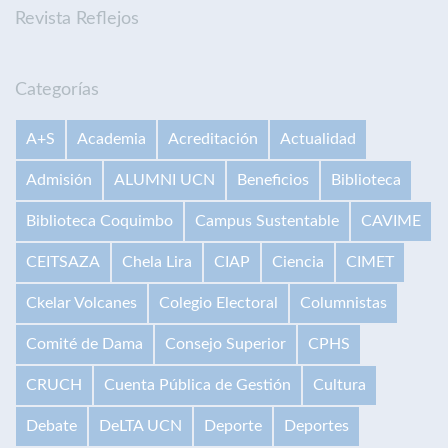
Revista Reflejos
Categorías
A+S
Academia
Acreditación
Actualidad
Admisión
ALUMNI UCN
Beneficios
Biblioteca
Biblioteca Coquimbo
Campus Sustentable
CAVIME
CEITSAZA
Chela Lira
CIAP
Ciencia
CIMET
Ckelar Volcanes
Colegio Electoral
Columnistas
Comité de Dama
Consejo Superior
CPHS
CRUCH
Cuenta Pública de Gestión
Cultura
Debate
DeLTA UCN
Deporte
Deportes