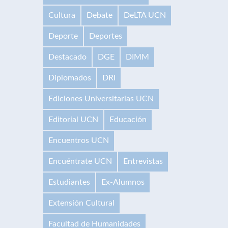
Cultura
Debate
DeLTA UCN
Deporte
Deportes
Destacado
DGE
DIMM
Diplomados
DRI
Ediciones Universitarias UCN
Editorial UCN
Educación
Encuentros UCN
Encuéntrate UCN
Entrevistas
Estudiantes
Ex-Alumnos
Extensión Cultural
Facultad de Humanidades