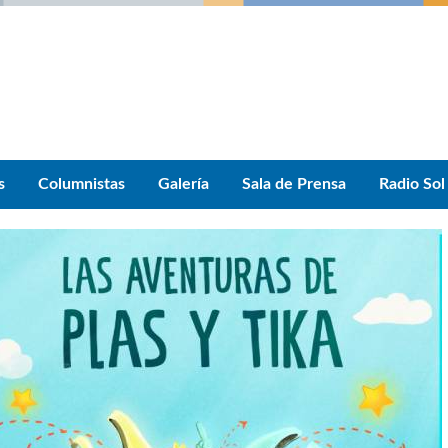
s
Columnistas
Galería
Sala de Prensa
Radio Sol