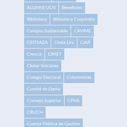
ALUMNI UCN
Beneficios
Biblioteca
Biblioteca Coquimbo
Campus Sustentable
CAVIME
CEITSAZA
Chela Lira
CIAP
Ciencia
CIMET
Ckelar Volcanes
Colegio Electoral
Columnistas
Comité de Dama
Consejo Superior
CPHS
CRUCH
Cuenta Pública de Gestión