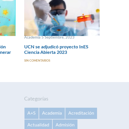
Academia 5 Septiembre, 2023
ión
UCN se adjudicó proyecto InES
enerar
Ciencia Abierta 2023
SIN COMENTARIOS
Categorías
A+S
Academia
Acreditación
Actualidad
Admisión