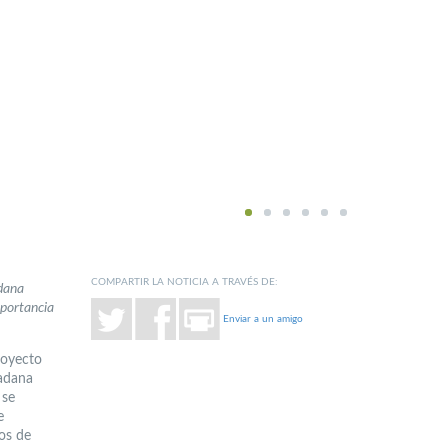
1
2
3
4
5
6
COMPARTIR LA NOTICIA A TRAVÉS DE:
adana
mportancia
Enviar a un amigo
royecto
dadana
 se
e
os de