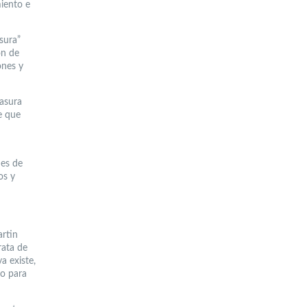
miento e
sura”
ón de
ones y
basura
e que
nes de
os y
artin
rata de
a existe,
po para