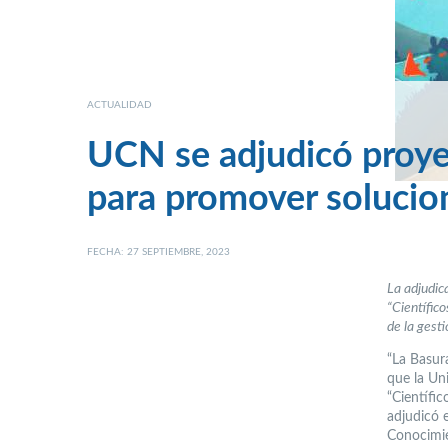
ACTUALIDAD
UCN se adjudicó proyec
para promover solucion
FECHA: 27 SEPTIEMBRE, 2023
La adjudic
“Científic
de la gest
“La Basur
que la Un
“Científi
adjudicó 
Conocimie