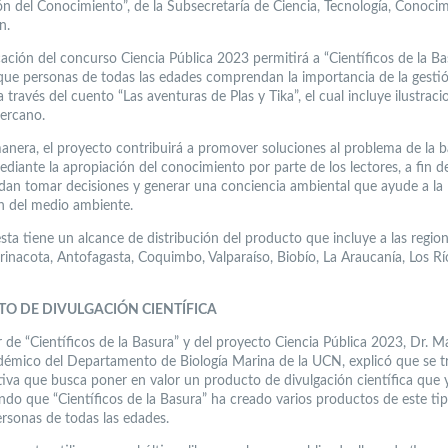
ón del Conocimiento”, de la Subsecretaría de Ciencia, Tecnología, Conoci
n.
cación del concurso Ciencia Pública 2023 permitirá a “Científicos de la Ba
que personas de todas las edades comprendan la importancia de la gesti
a través del cuento “Las aventuras de Plas y Tika”, el cual incluye ilustraci
cercano.
anera, el proyecto contribuirá a promover soluciones al problema de la 
ediante la apropiación del conocimiento por parte de los lectores, a fin d
dan tomar decisiones y generar una conciencia ambiental que ayude a la
n del medio ambiente.
sta tiene un alcance de distribución del producto que incluye a las regio
arinacota, Antofagasta, Coquimbo, Valparaíso, Biobío, La Araucanía, Los Rí
O DE DIVULGACIÓN CIENTÍFICA
r de “Científicos de la Basura” y del proyecto Ciencia Pública 2023, Dr. M
adémico del Departamento de Biología Marina de la UCN, explicó que se t
tiva que busca poner en valor un producto de divulgación científica que y
ndo que “Científicos de la Basura” ha creado varios productos de este ti
ersonas de todas las edades.