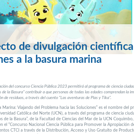
to de divulgación científica
es a la basura marina
ación del concurso Ciencia Pública 2023 permitirá al programa de ciencia ciud
os de la Basura” contribuir a que personas de todas las edades comprendan la i
ión de residuos, a través del cuento “Las aventuras de Plas y Tika”.
a Marina: Viajando del Problema hacia las Soluciones” es el nombre del p
iversidad Católica del Norte (UCN), a través del programa de ciencia ciu
cos de la Basura”, de la Facultad de Ciencias del Mar de la UCN Coquimbo,
en el “Concurso Nacional Ciencia Pública para Promover la Apropiación d
ntos CTCI a través de la Distribución, Acceso y Uso Gratuito de Product