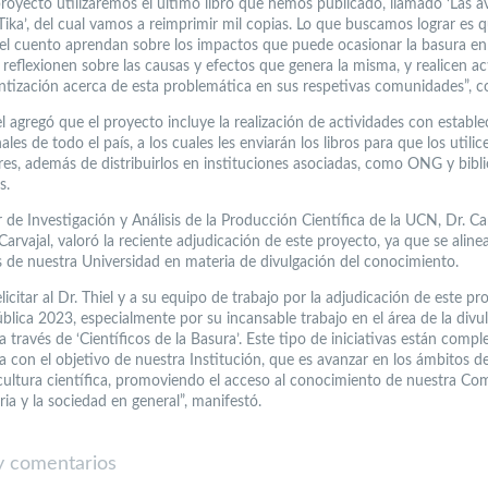
proyecto utilizaremos el último libro que hemos publicado, llamado ‘Las a
Tika’, del cual vamos a reimprimir mil copias. Lo que buscamos lograr es q
del cuento aprendan sobre los impactos que puede ocasionar la basura en
 reflexionen sobre las causas y efectos que genera la misma, y realicen ac
ntización acerca de esta problemática en sus respetivas comunidades”, 
el agregó que el proyecto incluye la realización de actividades con establ
les de todo el país, a los cuales les enviarán los libros para que los utilic
ares, además de distribuirlos en instituciones asociadas, como ONG y bibli
s.
r de Investigación y Análisis de la Producción Científica de la UCN, Dr. Ca
arvajal, valoró la reciente adjudicación de este proyecto, ya que se aline
es de nuestra Universidad en materia de divulgación del conocimiento.
licitar al Dr. Thiel y a su equipo de trabajo por la adjudicación de este pr
blica 2023, especialmente por su incansable trabajo en el área de la divu
 a través de ‘Científicos de la Basura’. Este tipo de iniciativas están comp
a con el objetivo de nuestra Institución, que es avanzar en los ámbitos de
 cultura científica, promoviendo el acceso al conocimiento de nuestra C
ria y la sociedad en general”, manifestó.
 comentarios