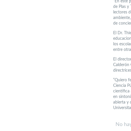
“En este 
de Plas y 
lectores 
ambiente,
de concie
El Dr. Thi
educaciona
los escol
entre otra
El directo
Calderón C
directric
“Quiero fe
Ciencia Pú
científica
en sintoní
abierta y
Universita
No hay