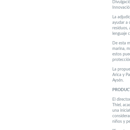
Divulgaci
Innovació
La adjudi
ayudar a 
residuos, 
lenguaje 
De esta m
marina, m
estos pue
protecció
La propue
Arica y P
Aysén.
PRODUCT
El directo
Thiel, ac
una inicia
considera
niños y p