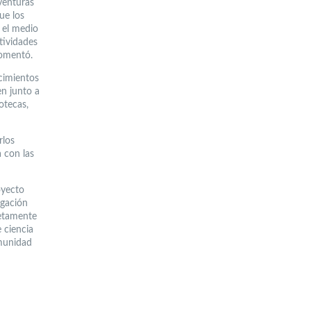
venturas
ue los
 el medio
tividades
comentó.
ecimientos
en junto a
otecas,
rlos
a con las
oyecto
lgación
letamente
 ciencia
omunidad