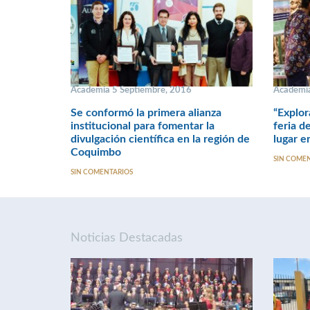
Academia 5 Septiembre, 2016
Academia
Se conformó la primera alianza
“Explor
institucional para fomentar la
feria d
divulgación científica en la región de
lugar e
Coquimbo
SIN COME
SIN COMENTARIOS
Noticias Destacadas