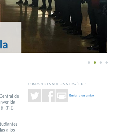
la
1
2
3
4
COMPARTIR LA NOTICIA A TRAVÉS DE:
Enviar a un amigo
 Central de
envenida
il (PIE-
studiantes
as a los