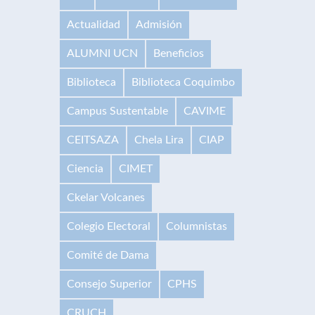
Actualidad
Admisión
ALUMNI UCN
Beneficios
Biblioteca
Biblioteca Coquimbo
Campus Sustentable
CAVIME
CEITSAZA
Chela Lira
CIAP
Ciencia
CIMET
Ckelar Volcanes
Colegio Electoral
Columnistas
Comité de Dama
Consejo Superior
CPHS
CRUCH