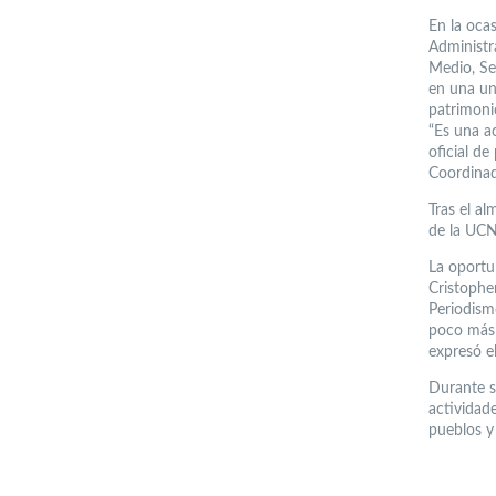
En la oca
Administr
Medio, Se
en una un
patrimonio
“Es una a
oficial de
Coordinad
Tras el al
de la UCN
La oportu
Cristophe
Periodism
poco más 
expresó el
Durante s
actividad
pueblos y