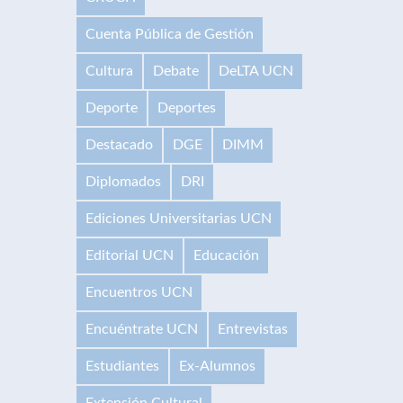
Cuenta Pública de Gestión
Cultura
Debate
DeLTA UCN
Deporte
Deportes
Destacado
DGE
DIMM
Diplomados
DRI
Ediciones Universitarias UCN
Editorial UCN
Educación
Encuentros UCN
Encuéntrate UCN
Entrevistas
Estudiantes
Ex-Alumnos
Extensión Cultural