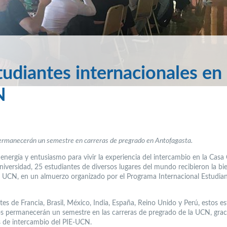
tudiantes internacionales en 
N
ermanecerán un semestre en carreras de pregrado en Antofagasta.
energía y entusiasmo para vivir la experiencia del intercambio en la Casa
niversidad, 25 estudiantes de diversos lugares del mundo recibieron la bi
 la UCN, en un almuerzo organizado por el Programa Internacional Estudiant
es de Francia, Brasil, México, India, España, Reino Unido y Perú, estos e
os permanecerán un semestre en las carreras de pregrado de la UCN, graci
 de intercambio del PIE-UCN.