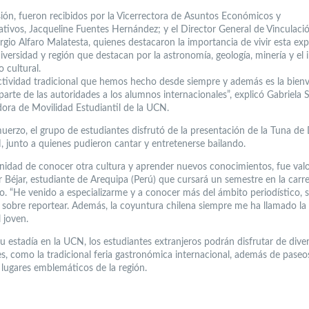
sión, fueron recibidos por la Vicerrectora de Asuntos Económicos y
ativos, Jacqueline Fuentes Hernández; y el Director General de Vinculaci
rgio Alfaro Malatesta, quienes destacaron la importancia de vivir esta exp
iversidad y región que destacan por la astronomía, geología, minería y el
 cultural.
ctividad tradicional que hemos hecho desde siempre y además es la bien
 parte de las autoridades a los alumnos internacionales”, explicó Gabriela 
ora de Movilidad Estudiantil de la UCN.
muerzo, el grupo de estudiantes disfrutó de la presentación de la Tuna de 
, junto a quienes pudieron cantar y entretenerse bailando.
nidad de conocer otra cultura y aprender nuevos conocimientos, fue val
r Béjar, estudiante de Arequipa (Perú) que cursará un semestre en la carr
o. “He venido a especializarme y a conocer más del ámbito periodístico, 
sobre reportear. Además, la coyuntura chilena siempre me ha llamado la 
 joven.
u estadía en la UCN, los estudiantes extranjeros podrán disfrutar de dive
es, como la tradicional feria gastronómica internacional, además de paseos
 lugares emblemáticos de la región.