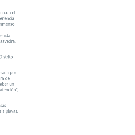
ón con el
eriencia
 inmenso
venida
Saavedra,
Distrito
orada por
era de
saber un
atención”,
rsas
 a playas,