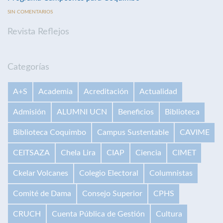
SIN COMENTARIOS
Revista Reflejos
Categorías
A+S
Academia
Acreditación
Actualidad
Admisión
ALUMNI UCN
Beneficios
Biblioteca
Biblioteca Coquimbo
Campus Sustentable
CAVIME
CEITSAZA
Chela Lira
CIAP
Ciencia
CIMET
Ckelar Volcanes
Colegio Electoral
Columnistas
Comité de Dama
Consejo Superior
CPHS
CRUCH
Cuenta Pública de Gestión
Cultura