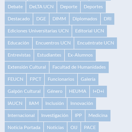
Debate
DeLTA UCN
Deporte
Deportes
Destacado
DGE
DIMM
Diplomados
DRI
Ediciones Universitarias UCN
Editorial UCN
Educación
Encuentros UCN
Encuéntrate UCN
Entrevistas
Estudiantes
Ex-Alumnos
Extensión Cultural
Facultad de Humanidades
FEUCN
FPCT
Funcionarios
Galería
Galpón Cultural
Género
HEUMA
I+D+i
IAUCN
IIAM
Inclusión
Innovación
Internacional
Investigación
IPP
Medicina
Noticia Portada
Noticias
OIJ
PACE