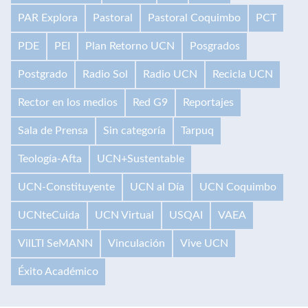
PAR Explora
Pastoral
Pastoral Coquimbo
PCT
PDE
PEI
Plan Retorno UCN
Posgrados
Postgrado
Radio Sol
Radio UCN
Recicla UCN
Rector en los medios
Red G9
Reportajes
Sala de Prensa
Sin categoría
Tarpuq
Teología-Afta
UCN+Sustentable
UCN-Constituyente
UCN al Día
UCN Coquimbo
UCNteCuida
UCN Virtual
USQAI
VAEA
VilLTI SeMANN
Vinculación
Vive UCN
Éxito Académico