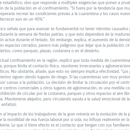
 estadístico, sino que responde a múltiples exigencias que ponen a prue
ón de la población en el confinamiento. “Si fuera por la tendencia que mu
esperaría recrear las condiciones previas a la cuarentena y los casos nuev
decrecer aún en un 40%.”
ico señala que para avanzar es fundamental no tener rebrotes causados 
durante la semana de fiestas patrias, y que esto dependerá de la madure
ión actúe durante el feriado. Sin embargo, explica, el aumento de la densi
en espacios cerrados, parece más peligroso que dejar que la población cir
iertos, como parques, playas, costanera o en el desierto.
actual confinamiento en la región, explicó que toda medida de cuarenten
a, porque limita el contacto físico, reuniones innecesarias y aglomeracion
íticos. No obstante, añade, que esto no siempre implica efectividad. “Los
ientos siguen siendo lugares de riesgo. Si las cuarentenas son muy prolo
or cansar a la población. La decisión de limitar la circulación por el centr
or centros comerciales y otros lugares de aglomeración, es una medida co
ohibición de circular por la costanera, parques y otros espacios al aire libr
a. Mantenerse alejados, pero circulando ayuda a la salud emocional de la
 enfatizó.
n al impacto de los trabajadores de la gran minería en la evolución de la
 la movilidad de esa fuerza laboral por si sola, no influye realmente en l
demia. Lo que sí tiene efecto es el contacto que tengan con sus familiares