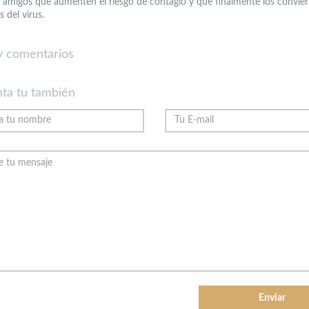
 amigos que aumenten el riesgo de contagio y que finalmente los convier
 del virus.
 comentarios
ta tu también