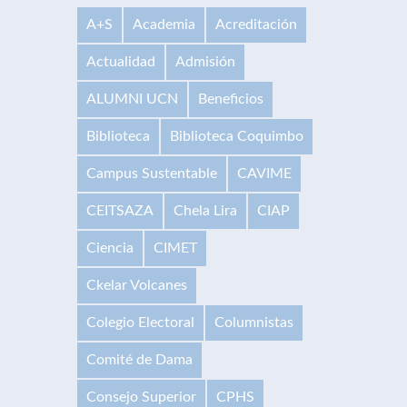
A+S
Academia
Acreditación
Actualidad
Admisión
ALUMNI UCN
Beneficios
Biblioteca
Biblioteca Coquimbo
Campus Sustentable
CAVIME
CEITSAZA
Chela Lira
CIAP
Ciencia
CIMET
Ckelar Volcanes
Colegio Electoral
Columnistas
Comité de Dama
Consejo Superior
CPHS