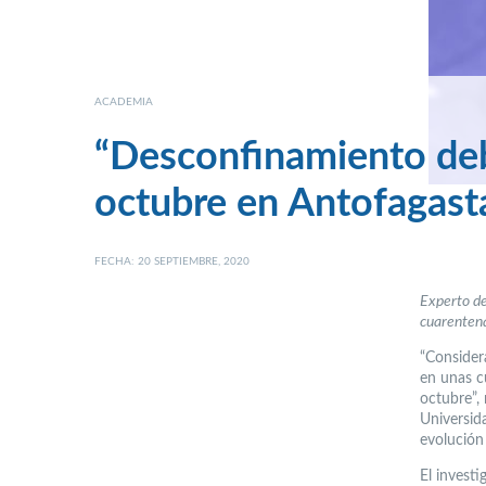
ACADEMIA
“Desconfinamiento debe
octubre en Antofagast
FECHA: 20 SEPTIEMBRE, 2020
Experto de
cuarentena
“Consider
en unas c
octubre”, 
Universida
evolución
El invest