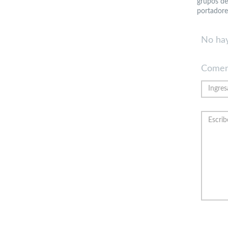
grupos de
portadores
No hay
Comen