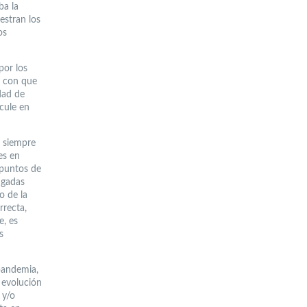
ba la
estran los
os
por los
z con que
dad de
cule en
a siempre
es en
 puntos de
ngadas
o de la
rrecta,
e, es
s
 pandemia,
a evolución
 y/o