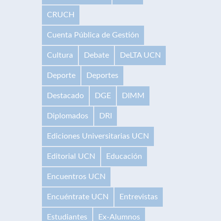
CRUCH
Cuenta Pública de Gestión
Cultura
Debate
DeLTA UCN
Deporte
Deportes
Destacado
DGE
DIMM
Diplomados
DRI
Ediciones Universitarias UCN
Editorial UCN
Educación
Encuentros UCN
Encuéntrate UCN
Entrevistas
Estudiantes
Ex-Alumnos