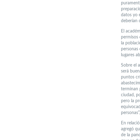
puramente
preparaci
datos yo 
deberían 
El académ
permisos 
la poblac
personas 
lugares ab
Sobre el 
será buen
puntos cr
abastecim
terminan p
ciudad, p
pero la pr
equivocad
personas”,
En relació
agregó que
de la pan