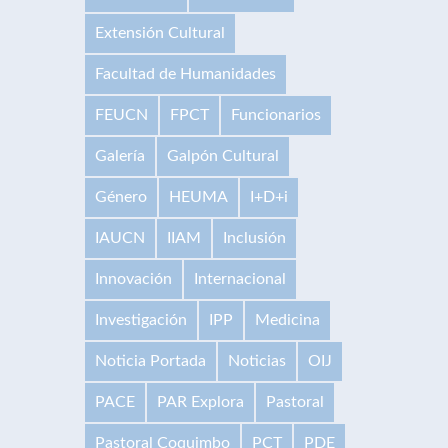
Extensión Cultural
Facultad de Humanidades
FEUCN
FPCT
Funcionarios
Galería
Galpón Cultural
Género
HEUMA
I+D+i
IAUCN
IIAM
Inclusión
Innovación
Internacional
Investigación
IPP
Medicina
Noticia Portada
Noticias
OIJ
PACE
PAR Explora
Pastoral
Pastoral Coquimbo
PCT
PDE