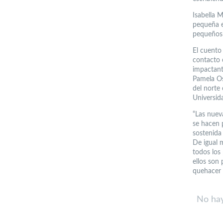
Isabella 
pequeña em
pequeños 
El cuento
contacto 
impactant
Pamela Os
del norte
Universida
“Las nueva
se hacen 
sostenida
De igual m
todos los
ellos son
quehacer c
No hay