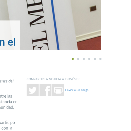
n el
1
2
3
4
5
6
COMPARTIR LA NOTICIA A TRAVÉS DE:
menes del
Enviar a un amigo
tre las
stancia en
munidad,
participó
 con la