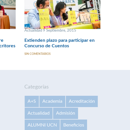
Actualidad 9 Septiembre, 2015
re
Extienden plazo para participar en
critores
Concurso de Cuentos
SIN COMENTARIOS
Categorías
A+S
Academia
Acreditación
Actualidad
Admisión
ALUMNI UCN
Beneficios