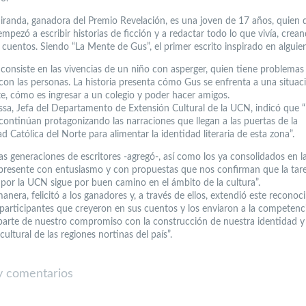
Miranda, ganadora del Premio Revelación, es una joven de 17 años, quien 
pezó a escribir historias de ficción y a redactar todo lo que vivía, crea
cuentos. Siendo “La Mente de Gus”, el primer escrito inspirado en alguien
 consiste en las vivencias de un niño con asperger, quien tiene problemas
con las personas. La historia presenta cómo Gus se enfrenta a una situac
e, cómo es ingresar a un colegio y poder hacer amigos.
sa, Jefa del Departamento de Extensión Cultural de la UCN, indicó que “
 continúan protagonizando las narraciones que llegan a las puertas de la
d Católica del Norte para alimentar la identidad literaria de esta zona”.
s generaciones de escritores -agregó-, así como los ya consolidados en las
presente con entusiasmo y con propuestas que nos confirman que la tar
 por la UCN sigue por buen camino en el ámbito de la cultura”.
anera, felicitó a los ganadores y, a través de ellos, extendió este reconoc
 participantes que creyeron en sus cuentos y los enviaron a la competenc
 parte de nuestro compromiso con la construcción de nuestra identidad y
ultural de las regiones nortinas del país”.
 comentarios