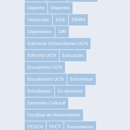
Deporte
Deportes
Destacado
DGE
DIMM
Diplomados
DRI
Ediciones Universitarias UCN
Editorial UCN
Educación
Encuentros UCN
Encuéntrate UCN
Entrevistas
Estudiantes
Ex-Alumnos
Extensión Cultural
Facultad de Humanidades
FEUCN
FPCT
Funcionarios