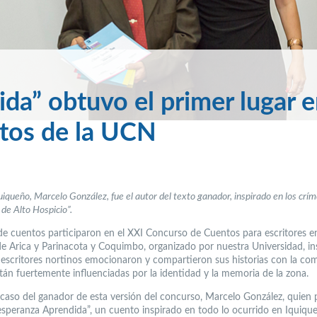
a” obtuvo el primer lugar e
tos de la UCN
quiqueño, Marcelo González, fue el autor del texto ganador, inspirado en los crí
 de Alto Hospicio”.
e cuentos participaron en el XXI Concurso de Cuentos para escritores en
de Arica y Parinacota y Coquimbo, organizado por nuestra Universidad, in
s escritores nortinos emocionaron y compartieron sus historias con la co
stán fuertemente influenciadas por la identidad y la memoria de la zona.
l caso del ganador de esta versión del concurso, Marcelo González, quien 
speranza Aprendida”, un cuento inspirado en todo lo ocurrido en Iquique