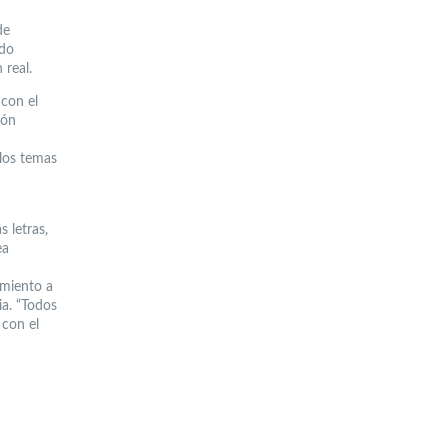
de
ndo
 real.
 con el
ión
los temas
 letras,
ea
imiento a
ia. “Todos
 con el