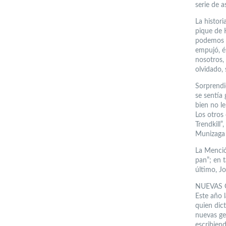
serie de a
La histori
pique de 
podemos o
empujó, él
nosotros, 
olvidado, 
Sorprendi
se sentía
bien no l
Los otros
Trendkill”
Munizaga 
La Menció
pan”; en 
último, J
NUEVAS 
Este año l
quien dict
nuevas gen
escribiend