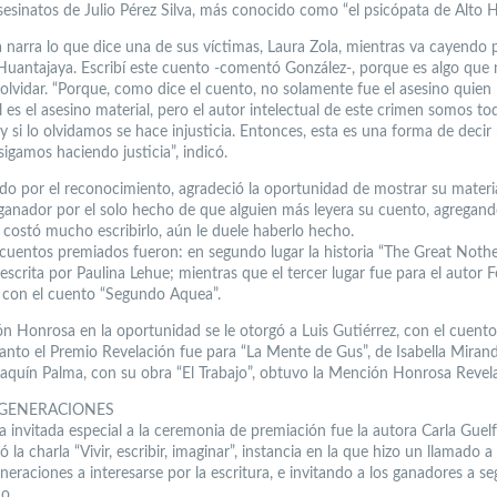
sesinatos de Julio Pérez Silva, más conocido como “el psicópata de Alto H
a narra lo que dice una de sus víctimas, Laura Zola, mientras va cayendo p
Huantajaya. Escribí este cuento -comentó González-, porque es algo que
lvidar. “Porque, como dice el cuento, no solamente fue el asesino quien 
 es el asesino material, pero el autor intelectual de este crimen somos to
y si lo olvidamos se hace injusticia. Entonces, esta es una forma de decir
sigamos haciendo justicia”, indicó.
do por el reconocimiento, agradeció la oportunidad de mostrar su materia
 ganador por el solo hecho de que alguien más leyera su cuento, agregand
e costó mucho escribirlo, aún le duele haberlo hecho.
 cuentos premiados fueron: en segundo lugar la historia “The Great Noth
, escrita por Paulina Lehue; mientras que el tercer lugar fue para el autor F
con el cuento “Segundo Aquea”.
n Honrosa en la oportunidad se le otorgó a Luis Gutiérrez, con el cuent
tanto el Premio Revelación fue para “La Mente de Gus”, de Isabella Mirand
oaquín Palma, con su obra “El Trabajo”, obtuvo la Mención Honrosa Revel
GENERACIONES
a invitada especial a la ceremonia de premiación fue la autora Carla Guel
ó la charla “Vivir, escribir, imaginar”, instancia en la que hizo un llamado a 
eraciones a interesarse por la escritura, e invitando a los ganadores a se
o.