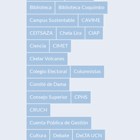
Biblioteca
Biblioteca Coquimbo
Campus Sustentable
CAVIME
CEITSAZA
Chela Lira
CIAP
Ciencia
CIMET
Ckelar Volcanes
Colegio Electoral
Columnistas
Comité de Dama
Consejo Superior
CPHS
CRUCH
Cuenta Pública de Gestión
Cultura
Debate
DeLTA UCN