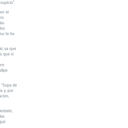
ospicio”.
or el
 no
las
dos
 no te he
l, ya que
o que si
ern
elipe
o “Sopa de
a y, por
ación.
fenbein,
las
guir