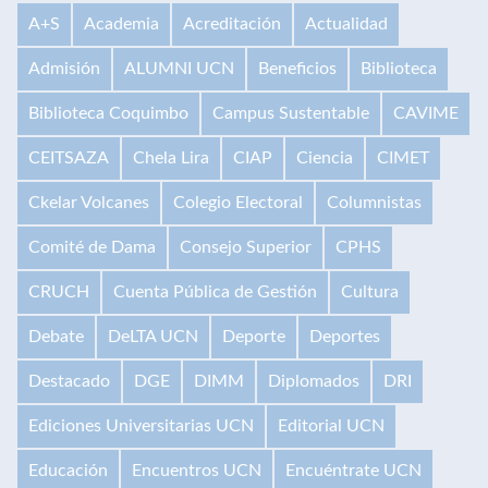
A+S
Academia
Acreditación
Actualidad
Admisión
ALUMNI UCN
Beneficios
Biblioteca
Biblioteca Coquimbo
Campus Sustentable
CAVIME
CEITSAZA
Chela Lira
CIAP
Ciencia
CIMET
Ckelar Volcanes
Colegio Electoral
Columnistas
Comité de Dama
Consejo Superior
CPHS
CRUCH
Cuenta Pública de Gestión
Cultura
Debate
DeLTA UCN
Deporte
Deportes
Destacado
DGE
DIMM
Diplomados
DRI
Ediciones Universitarias UCN
Editorial UCN
Educación
Encuentros UCN
Encuéntrate UCN