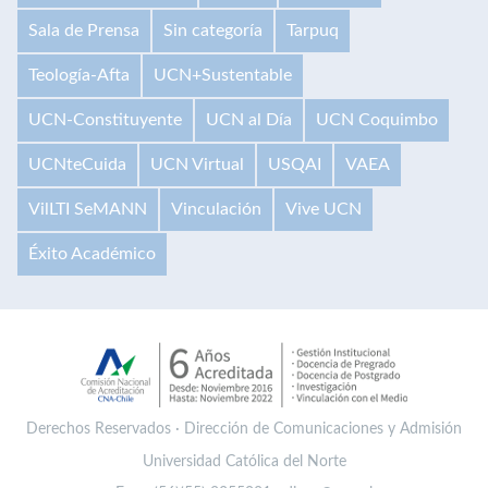
Sala de Prensa
Sin categoría
Tarpuq
Teología-Afta
UCN+Sustentable
UCN-Constituyente
UCN al Día
UCN Coquimbo
UCNteCuida
UCN Virtual
USQAI
VAEA
VilLTI SeMANN
Vinculación
Vive UCN
Éxito Académico
Derechos Reservados · Dirección de Comunicaciones y Admisión
Universidad Católica del Norte