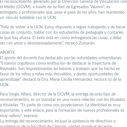
El reconocimiento, generado por la Dirección General de Vinculación con
el Medio (DGVM), a través de su Red de Egresados “Alumni”, es
entregado a profesionales que, pese al paso de los años, han mantenido
un vínculo indeleble con la UCN.
“Feliz de volver a la UCN. Estoy dispuesto a seguir trabajando y de hacer
cosas en conjunto, hablar con los estudiantes de pedagogía y contarles
lo que hay afuera. El éxito está en cómo entregamos las cosas, y debe
ser con amor y desinteresadamente”, recalcó Zumarán.
APORTE
El aporte del docente fue destacado por las autoridades universitarias.
“Estamos orgullosos como institución de destacar la trayectoria de
Reynaldo. Son impresionantes las labores y trabajos que ha hecho en
favor de los niños y niñas más desvalidos, y darles oportunidades de
aprendizaje”, destacó la Dra. María Cecilia Hernández, rectora (s) de la
UCN.
Para Sergio Alfaro, director de la DGVM, la entrega de este tipo de
reconocimientos, es un transitar en una nueva relación con los titulados
y tituladas. “Es parte de cómo nos proyectamos. La identidad es muy
importante, y este enlace, para la formación de nuevos profesionales es
muy valioso”, expresó.
La entrega del reconocimiento, incluyó la asistencia de directivos y
académicos de la Facultad de Ciencias, unidad donde el docente