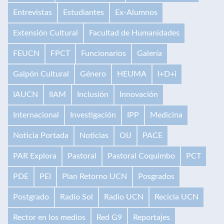
Entrevistas
Estudiantes
Ex-Alumnos
Extensión Cultural
Facultad de Humanidades
FEUCN
FPCT
Funcionarios
Galería
Galpón Cultural
Género
HEUMA
I+D+i
IAUCN
IIAM
Inclusión
Innovación
Internacional
Investigación
IPP
Medicina
Noticia Portada
Noticias
OIJ
PACE
PAR Explora
Pastoral
Pastoral Coquimbo
PCT
PDE
PEI
Plan Retorno UCN
Posgrados
Postgrado
Radio Sol
Radio UCN
Recicla UCN
Rector en los medios
Red G9
Reportajes