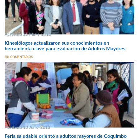
Academia 25 Mayo, 2018
Kinesiólogos actualizaron sus conocimientos en
herramienta clave para evaluación de Adultos Mayores
SIN COMENTARIOS
Academia 13 Junio, 2018
Feria saludable orientó a adultos mayores de Coquimbo