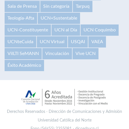
Sala de Prensa
Sin categoría
Tarpuq
Teología-Afta
UCN+Sustentable
UCN-Constituyente
UCN al Día
UCN Coquimbo
UCNteCuida
UCN Virtual
USQAI
VAEA
VilLTI SeMANN
Vinculación
Vive UCN
Éxito Académico
Derechos Reservados · Dirección de Comunicaciones y Admisión
Universidad Católica del Norte
Fono (56)(55) 2355081 · dicoa@ucn.cl