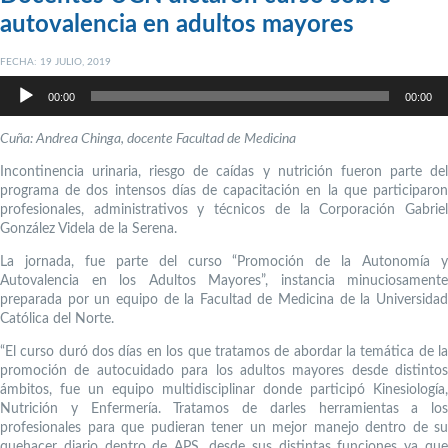
autovalencia en adultos mayores
FECHA: 19 JULIO, 2019
Reproductor
de
00:00
00:00
audio
Cuña: Andrea Chinga, docente Facultad de Medicina
Incontinencia urinaria, riesgo de caídas y nutrición fueron parte del
programa de dos intensos días de capacitación en la que participaron
profesionales, administrativos y técnicos de la Corporación Gabriel
González Videla de la Serena.
La jornada, fue parte del curso “Promoción de la Autonomía y
Autovalencia en los Adultos Mayores”, instancia minuciosamente
preparada por un equipo de la Facultad de Medicina de la Universidad
Católica del Norte.
“El curso duró dos días en los que tratamos de abordar la temática de la
promoción de autocuidado para los adultos mayores desde distintos
ámbitos, fue un equipo multidisciplinar donde participó Kinesiología,
Nutrición y Enfermería. Tratamos de darles herramientas a los
profesionales para que pudieran tener un mejor manejo dentro de su
quehacer diario dentro de APS, desde sus distintas funciones ya que