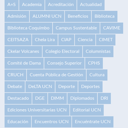
A+S
Academia
Acreditación
Actualidad
Admisión
ALUMNI UCN
Beneficios
Biblioteca
Biblioteca Coquimbo
Campus Sustentable
CAVIME
CEITSAZA
Chela Lira
CIAP
Ciencia
CIMET
Ckelar Volcanes
Colegio Electoral
Columnistas
Comité de Dama
Consejo Superior
CPHS
CRUCH
Cuenta Pública de Gestión
Cultura
Debate
DeLTA UCN
Deporte
Deportes
Destacado
DGE
DIMM
Diplomados
DRI
Ediciones Universitarias UCN
Editorial UCN
Educación
Encuentros UCN
Encuéntrate UCN