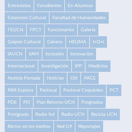
Entrevistas
Estudiantes
Ex-Alumnos
Extensión Cultural
Facultad de Humanidades
FEUCN
FPCT
Funcionarios
Galería
Galpón Cultural
Género
HEUMA
I+D+i
IAUCN
IIAM
Inclusión
Innovación
Internacional
Investigación
IPP
Medicina
Noticia Portada
Noticias
OIJ
PACE
PAR Explora
Pastoral
Pastoral Coquimbo
PCT
PDE
PEI
Plan Retorno UCN
Posgrados
Postgrado
Radio Sol
Radio UCN
Recicla UCN
Rector en los medios
Red G9
Reportajes