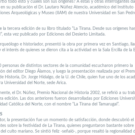
tió todo esto y cuáles son sus orígenes? A estas y otras interrogantes da
 en su publicación el Dr. Lautaro Núñez Atencio, académico del Instituto
ciones Arqueológicas y Museo (IIAM) de nuestra Universidad en San Pedr
e la tercera edición de su libro titulado “La Tirana. Desde sus orígenes has
”, esta vez publicado por Ediciones del Desierto Limitada.
arqueólogo e historiador, presentó la obra por primera vez en Santiago, l
 el interés de quienes se dieron cita a la actividad en la Sala Ercilla de la 
 personas de distintos sectores de la comunidad escucharon primero la
ión del editor Diego Álamos, y luego la presentación realizada por el Prem
e Historia, Dr. Jorge Hidalgo, de la U. de Chile, quien fue uno de los ac
ra Universidad del Norte, sede Arica.
ente, el Dr. Núñez, Premio Nacional de Historia 2002, se refirió a su trab
ra edición. Las dos anteriores fueron desarrolladas por Ediciones Universi
idad Católica del Norte, con el nombre “La Tirana del Tamarugal”.
S
utor, la presentación fue un momento de satisfacción, donde descubrió el 
ntes sobre la festividad de La Tirana, quienes preguntaron bastante sobre 
del culto mariano. Se sintió feliz -señaló-, porque resaltó la regionalidad d