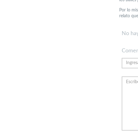
Por lo mi
relato qu
No hay
Comen