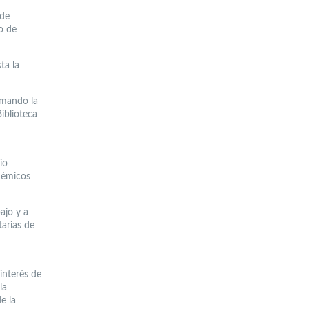
 de
o de
ta la
lamando la
Biblioteca
io
adémicos
ajo y a
tarias de
interés de
la
e la