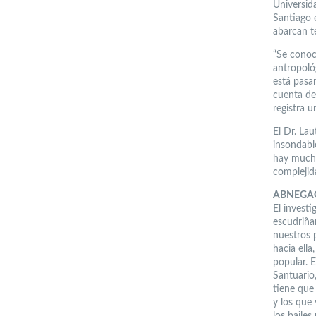
Universid
Santiago e
abarcan t
“Se conoc
antropológ
está pasa
cuenta de
registra u
El Dr. Lau
insondabl
hay mucha
complejid
ABNEGA
El investi
escudriñan
nuestros 
hacia ella
popular. E
Santuario
tiene que 
y los que
los bailes