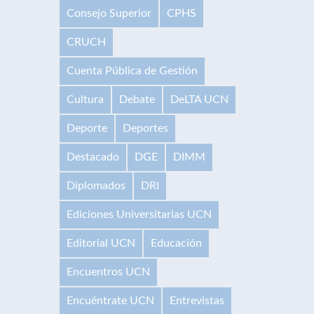
Consejo Superior
CPHS
CRUCH
Cuenta Pública de Gestión
Cultura
Debate
DeLTA UCN
Deporte
Deportes
Destacado
DGE
DIMM
Diplomados
DRI
Ediciones Universitarias UCN
Editorial UCN
Educación
Encuentros UCN
Encuéntrate UCN
Entrevistas