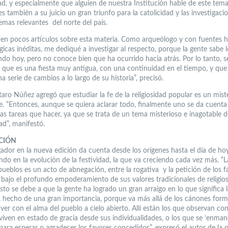
ad, y especialmente que alguien de nuestra Institución hable de este tem
s también a su juicio un gran triunfo para la catolicidad y las investigac
emas relevantes del norte del país.
en pocos artículos sobre esta materia. Como arqueólogo y con fuentes hi
icas inéditas, me dediqué a investigar al respecto, porque la gente sabe 
ndo hoy, pero no conoce bien que ha ocurrido hacia atrás. Por lo tanto, s
 que es una fiesta muy antigua, con una continuidad en el tiempo, y qu
na serie de cambios a lo largo de su historia”, precisó.
taro Núñez agregó que estudiar la fe de la religiosidad popular es un mist
e. “Entonces, aunque se quiera aclarar todo, finalmente uno se da cuent
s tareas que hacer, ya que se trata de un tema misterioso e inagotable d
ad”, manifestó.
CIÓN
gador en la nueva edición da cuenta desde los orígenes hasta el día de hoy
do en la evolución de la festividad, la que va creciendo cada vez más. “L
pueblos es un acto de abnegación, entre la rogativa y la petición de los f
, bajo el profundo empoderamiento de sus valores tradicionales de religio
sto se debe a que la gente ha logrado un gran arraigo en lo que significa l
, hecho de una gran importancia, porque va más allá de los cánones forma
ver con el alma del pueblo a cielo abierto. Allí están los que observan co
 viven en estado de gracia desde sus individualidades, o los que se ‘enma
 para esperar o agradecer los favores concedidos”, expresó el autor de la 