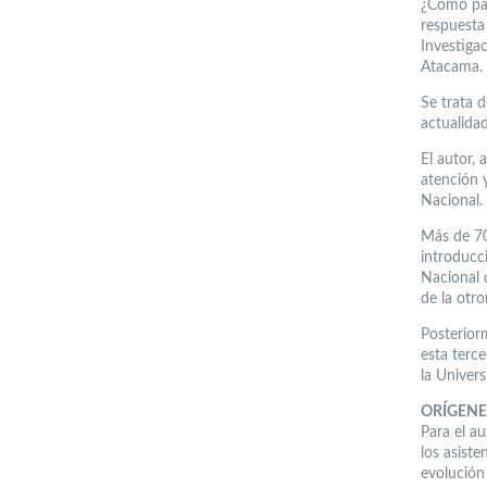
¿Cómo par
respuesta
Investiga
Atacama.
Se trata d
actualidad
El autor, 
atención y
Nacional.
Más de 70
introducc
Nacional d
de la otro
Posteriorm
esta terce
la Univers
ORÍGENE
Para el a
los asiste
evolución 