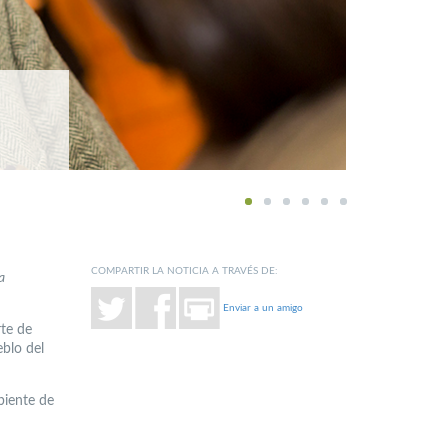
1
2
3
4
5
6
COMPARTIR LA NOTICIA A TRAVÉS DE:
a
Enviar a un amigo
rte de
eblo del
mbiente de