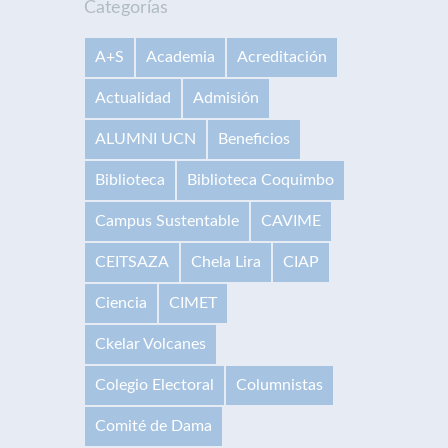
Categorías
A+S
Academia
Acreditación
Actualidad
Admisión
ALUMNI UCN
Beneficios
Biblioteca
Biblioteca Coquimbo
Campus Sustentable
CAVIME
CEITSAZA
Chela Lira
CIAP
Ciencia
CIMET
Ckelar Volcanes
Colegio Electoral
Columnistas
Comité de Dama