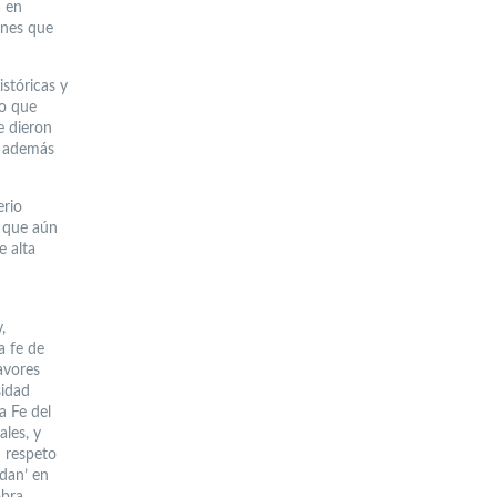
a en
iones que
stóricas y
lo que
e dieron
e además
erio
a que aún
e alta
,
a fe de
avores
sidad
a Fe del
les, y
n respeto
ndan’ en
obra.