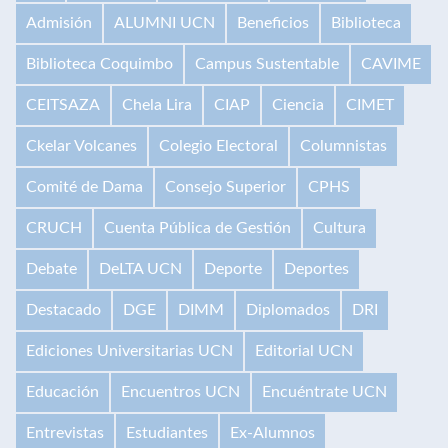
Admisión
ALUMNI UCN
Beneficios
Biblioteca
Biblioteca Coquimbo
Campus Sustentable
CAVIME
CEITSAZA
Chela Lira
CIAP
Ciencia
CIMET
Ckelar Volcanes
Colegio Electoral
Columnistas
Comité de Dama
Consejo Superior
CPHS
CRUCH
Cuenta Pública de Gestión
Cultura
Debate
DeLTA UCN
Deporte
Deportes
Destacado
DGE
DIMM
Diplomados
DRI
Ediciones Universitarias UCN
Editorial UCN
Educación
Encuentros UCN
Encuéntrate UCN
Entrevistas
Estudiantes
Ex-Alumnos