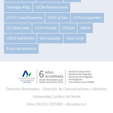
Teología-Afta
UCN+Sustentable
UCN-Constituyente
UCN al Día
UCN Coquimbo
UCNteCuida
UCN Virtual
USQAI
VAEA
VilLTI SeMANN
Vinculación
Vive UCN
Éxito Académico
Derechos Reservados · Dirección de Comunicaciones y Admisión
Universidad Católica del Norte
Fono (56)(55) 2355081 · dicoa@ucn.cl