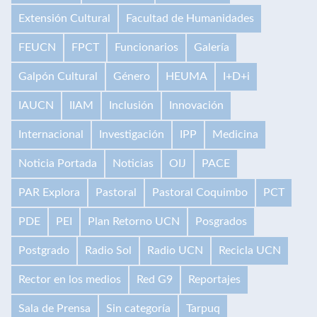
Extensión Cultural
Facultad de Humanidades
FEUCN
FPCT
Funcionarios
Galería
Galpón Cultural
Género
HEUMA
I+D+i
IAUCN
IIAM
Inclusión
Innovación
Internacional
Investigación
IPP
Medicina
Noticia Portada
Noticias
OIJ
PACE
PAR Explora
Pastoral
Pastoral Coquimbo
PCT
PDE
PEI
Plan Retorno UCN
Posgrados
Postgrado
Radio Sol
Radio UCN
Recicla UCN
Rector en los medios
Red G9
Reportajes
Sala de Prensa
Sin categoría
Tarpuq