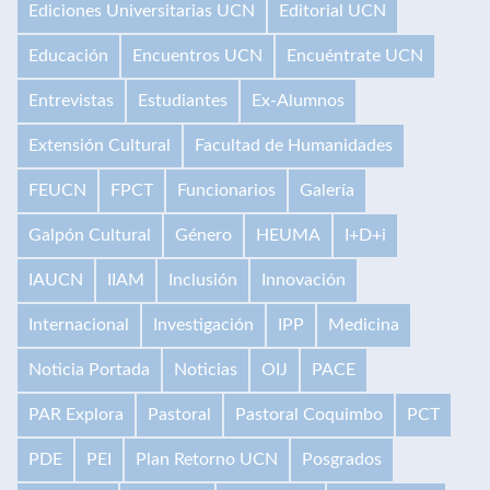
Ediciones Universitarias UCN
Editorial UCN
Educación
Encuentros UCN
Encuéntrate UCN
Entrevistas
Estudiantes
Ex-Alumnos
Extensión Cultural
Facultad de Humanidades
FEUCN
FPCT
Funcionarios
Galería
Galpón Cultural
Género
HEUMA
I+D+i
IAUCN
IIAM
Inclusión
Innovación
Internacional
Investigación
IPP
Medicina
Noticia Portada
Noticias
OIJ
PACE
PAR Explora
Pastoral
Pastoral Coquimbo
PCT
PDE
PEI
Plan Retorno UCN
Posgrados