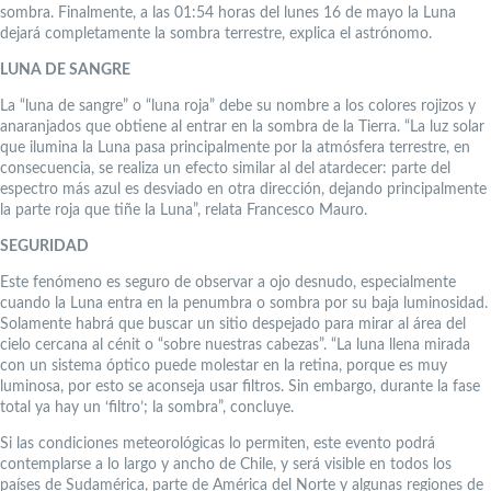
sombra. Finalmente, a las 01:54 horas del lunes 16 de mayo la Luna
dejará completamente la sombra terrestre, explica el astrónomo.
LUNA DE SANGRE
La “luna de sangre” o “luna roja” debe su nombre a los colores rojizos y
anaranjados que obtiene al entrar en la sombra de la Tierra. “La luz solar
que ilumina la Luna pasa principalmente por la atmósfera terrestre, en
consecuencia, se realiza un efecto similar al del atardecer: parte del
espectro más azul es desviado en otra dirección, dejando principalmente
la parte roja que tiñe la Luna”, relata Francesco Mauro.
SEGURIDAD
Este fenómeno es seguro de observar a ojo desnudo, especialmente
cuando la Luna entra en la penumbra o sombra por su baja luminosidad.
Solamente habrá que buscar un sitio despejado para mirar al área del
cielo cercana al cénit o “sobre nuestras cabezas”. “La luna llena mirada
con un sistema óptico puede molestar en la retina, porque es muy
luminosa, por esto se aconseja usar filtros. Sin embargo, durante la fase
total ya hay un ‘filtro’; la sombra”, concluye.
Si las condiciones meteorológicas lo permiten, este evento podrá
contemplarse a lo largo y ancho de Chile, y será visible en todos los
países de Sudamérica, parte de América del Norte y algunas regiones de