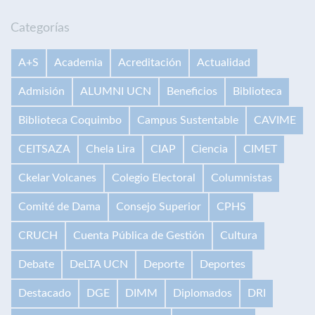
Categorías
A+S
Academia
Acreditación
Actualidad
Admisión
ALUMNI UCN
Beneficios
Biblioteca
Biblioteca Coquimbo
Campus Sustentable
CAVIME
CEITSAZA
Chela Lira
CIAP
Ciencia
CIMET
Ckelar Volcanes
Colegio Electoral
Columnistas
Comité de Dama
Consejo Superior
CPHS
CRUCH
Cuenta Pública de Gestión
Cultura
Debate
DeLTA UCN
Deporte
Deportes
Destacado
DGE
DIMM
Diplomados
DRI