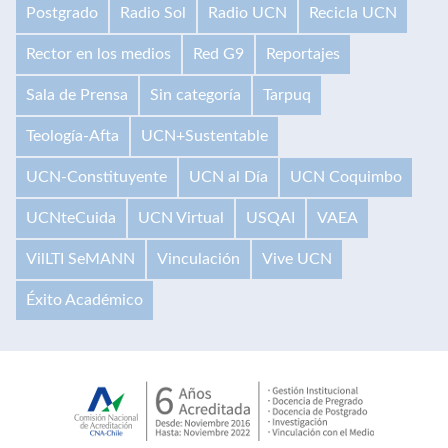
Postgrado
Radio Sol
Radio UCN
Recicla UCN
Rector en los medios
Red G9
Reportajes
Sala de Prensa
Sin categoría
Tarpuq
Teología-Afta
UCN+Sustentable
UCN-Constituyente
UCN al Día
UCN Coquimbo
UCNteCuida
UCN Virtual
USQAI
VAEA
VilLTI SeMANN
Vinculación
Vive UCN
Éxito Académico