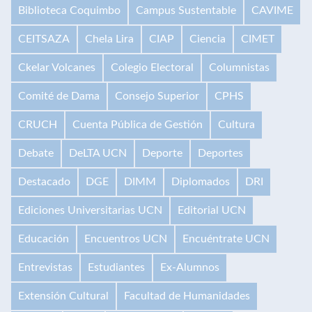
Biblioteca Coquimbo
Campus Sustentable
CAVIME
CEITSAZA
Chela Lira
CIAP
Ciencia
CIMET
Ckelar Volcanes
Colegio Electoral
Columnistas
Comité de Dama
Consejo Superior
CPHS
CRUCH
Cuenta Pública de Gestión
Cultura
Debate
DeLTA UCN
Deporte
Deportes
Destacado
DGE
DIMM
Diplomados
DRI
Ediciones Universitarias UCN
Editorial UCN
Educación
Encuentros UCN
Encuéntrate UCN
Entrevistas
Estudiantes
Ex-Alumnos
Extensión Cultural
Facultad de Humanidades