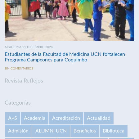
ACADEMIA 21 DICIEMBRE, 2024
Estudiantes de la Facultad de Medicina UCN fortalecen
Programa Campeones para Coquimbo
SIN COMENTARIOS
Revista Reflejos
Categorías
A+S
Academia
Acreditación
Actualidad
Admisión
ALUMNI UCN
Beneficios
Biblioteca