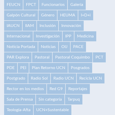
FEUCN
FPCT
Funcionarios
Galería
Galpón Cultural
Género
HEUMA
I+D+i
IAUCN
IIAM
Inclusión
Innovación
Internacional
Investigación
IPP
Medicina
Noticia Portada
Noticias
OIJ
PACE
PAR Explora
Pastoral
Pastoral Coquimbo
PCT
PDE
PEI
Plan Retorno UCN
Posgrados
Postgrado
Radio Sol
Radio UCN
Recicla UCN
Rector en los medios
Red G9
Reportajes
Sala de Prensa
Sin categoría
Tarpuq
Teología-Afta
UCN+Sustentable