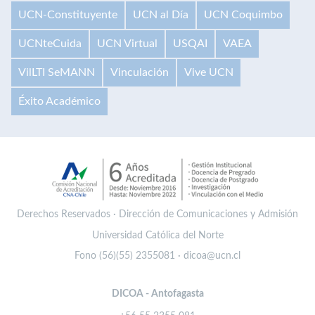
UCN-Constituyente
UCN al Día
UCN Coquimbo
UCNteCuida
UCN Virtual
USQAI
VAEA
VilLTI SeMANN
Vinculación
Vive UCN
Éxito Académico
Derechos Reservados · Dirección de Comunicaciones y Admisión
Universidad Católica del Norte
Fono (56)(55) 2355081 · dicoa@ucn.cl
DICOA - Antofagasta