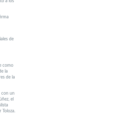
to a los
firma
iales de
ne como
de la
es de la
l con un
úñez, el
lista
 Toloza.