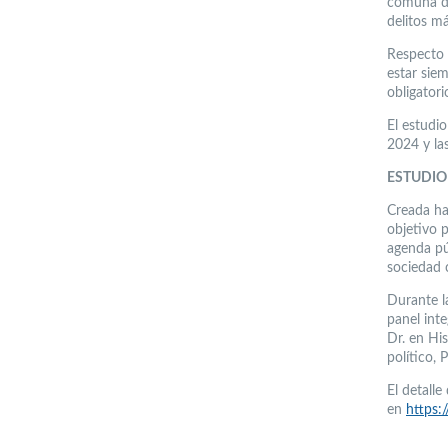
comuna du
delitos má
Respecto 
estar sie
obligatori
El estudio
2024 y la
ESTUDIO
Creada ha
objetivo 
agenda pú
sociedad 
Durante l
panel int
Dr. en Hi
político,
El detall
en
https: