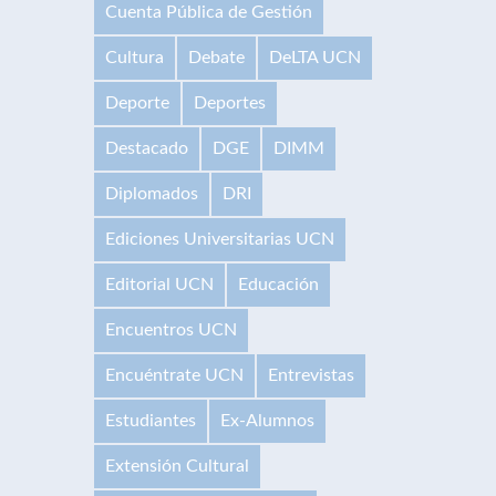
Cuenta Pública de Gestión
Cultura
Debate
DeLTA UCN
Deporte
Deportes
Destacado
DGE
DIMM
Diplomados
DRI
Ediciones Universitarias UCN
Editorial UCN
Educación
Encuentros UCN
Encuéntrate UCN
Entrevistas
Estudiantes
Ex-Alumnos
Extensión Cultural