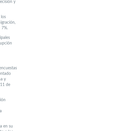
ecisión y
 los
igración,
n 7%.
ipales
rupción
 encuestas
entado
ma y
 11 de
ción
a
za en su