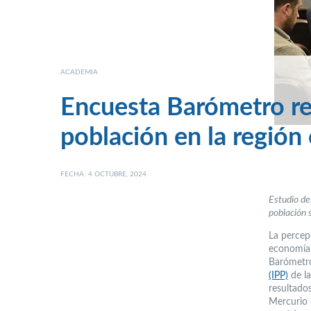
ACADEMIA
Encuesta Barómetro re
población en la región
FECHA: 4 OCTUBRE, 2024
Estudio de
población 
La percep
economía,
Barómetro
(IPP)
de l
resultado
Mercurio 