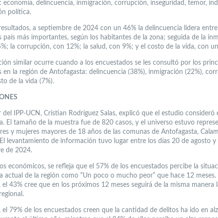
: economía, delincuencia, inmigración, corrupción, inseguridad, temor, ind
n política.
 resultados, a septiembre de 2024 con un 46% la delincuencia lidera entre
 país más importantes, según los habitantes de la zona; seguida de la inm
%; la corrupción, con 12%; la salud, con 9%; y el costo de la vida, con u
ción similar ocurre cuando a los encuestados se les consultó por los princ
 en la región de Antofagasta: delincuencia (38%), inmigración (22%), cor
to de la vida (7%).
IONES
r del IPP-UCN, Cristian Rodríguez Salas, explicó que el estudio consideró
ra. El tamaño de la muestra fue de 820 casos, y el universo estuvo repres
es y mujeres mayores de 18 años de las comunas de Antofagasta, Cala
. El levantamiento de información tuvo lugar entre los días 20 de agosto y
e de 2024.
os económicos, se refleja que el 57% de los encuestados percibe la situa
 actual de la región como “Un poco o mucho peor” que hace 12 meses.
 el 43% cree que en los próximos 12 meses seguirá de la misma manera l
regional.
 el 79% de los encuestados creen que la cantidad de delitos ha ido en al