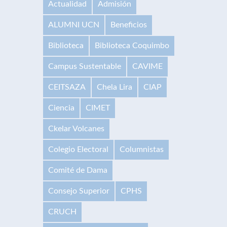
Actualidad
Admisión
ALUMNI UCN
Beneficios
Biblioteca
Biblioteca Coquimbo
Campus Sustentable
CAVIME
CEITSAZA
Chela Lira
CIAP
Ciencia
CIMET
Ckelar Volcanes
Colegio Electoral
Columnistas
Comité de Dama
Consejo Superior
CPHS
CRUCH