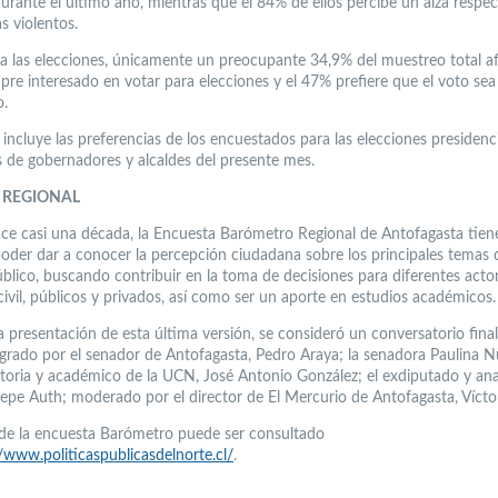
rante el último año, mientras que el 84% de ellos percibe un alza respec
s violentos.
a las elecciones, únicamente un preocupante 34,9% del muestreo total a
mpre interesado en votar para elecciones y el 47% prefiere que el voto sea
o.
 incluye las preferencias de los encuestados para las elecciones presidenc
s de gobernadores y alcaldes del presente mes.
 REGIONAL
ce casi una década, la Encuesta Barómetro Regional de Antofagasta tie
poder dar a conocer la percepción ciudadana sobre los principales temas 
blico, buscando contribuir en la toma de decisiones para diferentes actor
civil, públicos y privados, así como ser un aporte en estudios académicos.
a presentación de esta última versión, se consideró un conversatorio fina
egrado por el senador de Antofagasta, Pedro Araya; la senadora Paulina N
storia y académico de la UCN, José Antonio González; el exdiputado y ana
 Pepe Auth; moderado por el director de El Mercurio de Antofagasta, Víctor
e de la encuesta Barómetro puede ser consultado
//www.politicaspublicasdelnorte.cl/
.