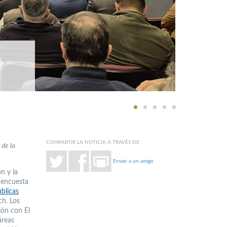
1
2
3
4
5
COMPARTIR LA NOTICIA A TRAVÉS DE:
 de la
Enviar a un amigo
n y la
a encuesta
úblicas
h. Los
ión con El
áreas