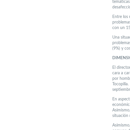
temáticas
desafecció
Entre los
problemas
con un 15
Una situa
problemas
(9%) y cos
DIMENS
El directo
cara a ca
por hombr
Tocopilla
septiembr
En aspect
económica
Asimismo,
situación 
Asimismo,