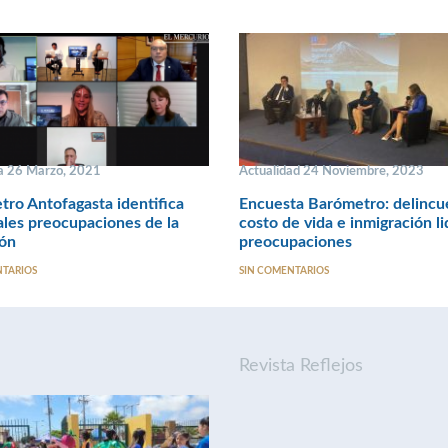
a 26 Marzo, 2021
Actualidad 24 Noviembre, 2023
ro Antofagasta identifica
Encuesta Barómetro: delincu
ales preocupaciones de la
costo de vida e inmigración l
ión
preocupaciones
NTARIOS
SIN COMENTARIOS
Revista Reflejos