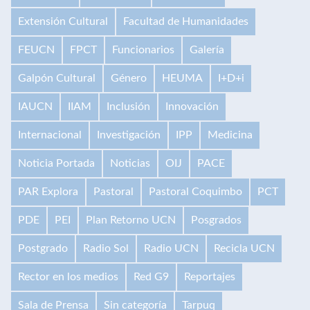
Extensión Cultural
Facultad de Humanidades
FEUCN
FPCT
Funcionarios
Galería
Galpón Cultural
Género
HEUMA
I+D+i
IAUCN
IIAM
Inclusión
Innovación
Internacional
Investigación
IPP
Medicina
Noticia Portada
Noticias
OIJ
PACE
PAR Explora
Pastoral
Pastoral Coquimbo
PCT
PDE
PEI
Plan Retorno UCN
Posgrados
Postgrado
Radio Sol
Radio UCN
Recicla UCN
Rector en los medios
Red G9
Reportajes
Sala de Prensa
Sin categoría
Tarpuq