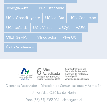
Teología-Afta
UCN+Sustentable
UCN-Constituyente
UCN al Día
UCN Coquimbo
UCNteCuida
UCN Virtual
USQAI
VAEA
VilLTI SeMANN
Vinculación
Vive UCN
Éxito Académico
Derechos Reservados · Dirección de Comunicaciones y Admisión
Universidad Católica del Norte
Fono (56)(55) 2355081 · dicoa@ucn.cl