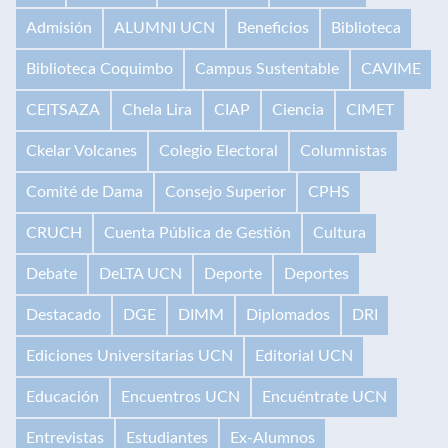
Admisión
ALUMNI UCN
Beneficios
Biblioteca
Biblioteca Coquimbo
Campus Sustentable
CAVIME
CEITSAZA
Chela Lira
CIAP
Ciencia
CIMET
Ckelar Volcanes
Colegio Electoral
Columnistas
Comité de Dama
Consejo Superior
CPHS
CRUCH
Cuenta Pública de Gestión
Cultura
Debate
DeLTA UCN
Deporte
Deportes
Destacado
DGE
DIMM
Diplomados
DRI
Ediciones Universitarias UCN
Editorial UCN
Educación
Encuentros UCN
Encuéntrate UCN
Entrevistas
Estudiantes
Ex-Alumnos