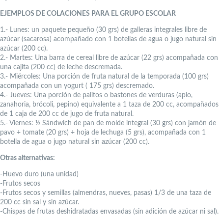
EJEMPLOS DE COLACIONES PARA EL GRUPO ESCOLAR
1.- Lunes: un paquete pequeño (30 grs) de galleras integrales libre de
azúcar (sacarosa) acompañado con 1 botellas de agua o jugo natural sin
azúcar (200 cc).
2.- Martes: Una barra de cereal libre de azúcar (22 grs) acompañada con
una cajita (200 cc) de leche descremada.
3.- Miércoles: Una porción de fruta natural de la temporada (100 grs)
acompañada con un yogurt ( 175 grs) descremado.
4.- Jueves: Una porción de palitos o bastones de verduras (apio,
zanahoria, brócoli, pepino) equivalente a 1 taza de 200 cc, acompañados
de 1 caja de 200 cc de jugo de fruta natural.
5.- Viernes: ½ Sándwich de pan de molde integral (30 grs) con jamón de
pavo + tomate (20 grs) + hoja de lechuga (5 grs), acompañada con 1
botella de agua o jugo natural sin azúcar (200 cc).
Otras alternativas:
-Huevo duro (una unidad)
-Frutos secos
-Frutos secos y semillas (almendras, nueves, pasas) 1/3 de una taza de
200 cc sin sal y sin azúcar.
-Chispas de frutas deshidratadas envasadas (sin adición de azúcar ni sal).