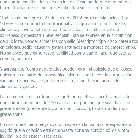
que contienen altas dosis de cafeína y azúcar, por lo que aumentan la
hiperactividad de los menores y dificultan su concentración.
“Todos sabemos que el 27 de junio de 2016 entró en vigencia la Ley
20.606, sobre etiquetado nutricional y composición química de los
alimentos, cuyo objetivo es contribuir a bajar los altos niveles de
sobrepeso y obesidad a nivel escolar. Esto se expresa en la prohibición
de publicitar, vender alimentos con sello (descriptor tipo disco pare) altos
en calorías, sodio, azúcar y grasas saturadas a menores de catorce años.
No se olvide que es su responsabilidad como padre hacer que esto se
cumpla”, sostuvo.
Y agrega que “como apoderados pueden exigir al colegio que el kiosco
ubicado en el patio de los establecimientos cuente con la autorización
sanitaria respectiva, según lo exige el reglamento sanitario de los
alimentos vigentes”.
La recomendación, entonces, es preferir aquellos alimentos envasados
que contienen menos de 130 calorías por porción, que sean bajas en
grasas totales (menos de 3 gramos por porción), bajo en sodio y sin
grasas trans.
En caso que el niño tenga solo un recreo en la mañana, el especialista
sugirió que la colación esté compuesta por una porción sólida y otra
líquida libre de azúcar (sacarosa).