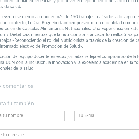
de intercambiar experiencias y promover el mejoramiento de la docencia e
es de salud.
l evento se dieron a conocer más de 150 trabajos realizados a lo largo d
dicho contexto, la Dra. Bugueño también presentó -en modalidad comuni
aboración de Cápsulas Alimentarias Nutricionales: Una Experiencia en Estu
ón y Dietética», mientras que la nutricionista Francisca Torrealba Silva pa
abajos «Reconociendo el rol del Nutricionista a través de la creación de c
«Internado electivo de Promoción de Salud».
ipación del equipo docente en estas jornadas refleja el compromiso de la 
na UCN con la inclusión, la innovación y la excelencia académica en la f
onales de la salud.
 comentarios
ta tu también