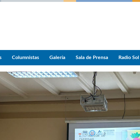
s
Columnistas
Galería
Sala de Prensa
Radio Sol