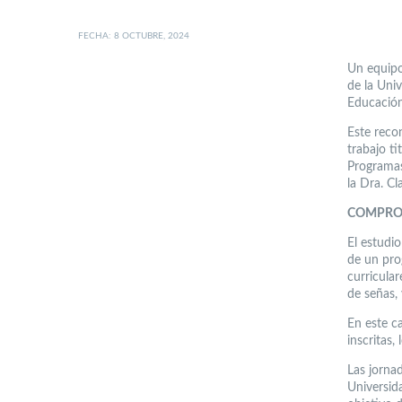
FECHA: 8 OCTUBRE, 2024
Un equipo
de la Uni
Educación 
Este reco
trabajo t
Programas
la Dra. Cl
COMPROM
El estudi
de un pro
curricular
de señas, 
En este c
inscritas,
Las jorna
Universid