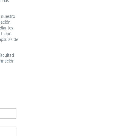
n las
e nuestro
cación
diantes
rticipó
ápsulas de
Facultad
ormación