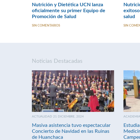
Nutrición y Dietética UCN lanza
Nutrici
oficialmente su primer Equipo de
exitoso
Promoción de Salud
salud
SIN COMENTARIOS
SIN COME
Noticias Destacadas
ACTUALIDAD 21 DICIEMBRE, 2024
ACADEMIA 
Masiva asistencia tuvo espectacular
Estudia
Concierto de Navidad en las Ruinas
Medici
de Huanchaca
Campeo