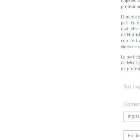
objetivo 
profesion
Durante e
país. En 
oral- «El
de Nutrici
con los tr
video» e 
La partic
de Medici
de profesi
No hay
Comen