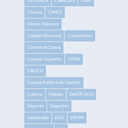
CEITSAZA
Chela Lira
CIAP
Ciencia
CIMET
Ckelar Volcanes
Colegio Electoral
Columnistas
Comité de Dama
Consejo Superior
CPHS
CRUCH
Cuenta Pública de Gestión
Cultura
Debate
DeLTA UCN
Deporte
Deportes
Destacado
DGE
DIMM