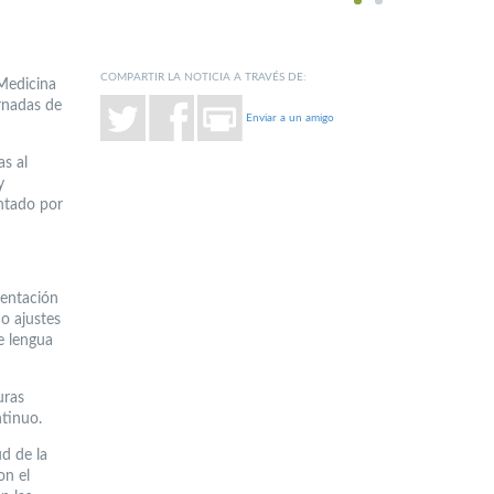
1
2
COMPARTIR LA NOTICIA A TRAVÉS DE:
 Medicina
rnadas de
Enviar a un amigo
as al
y
ntado por
mentación
o ajustes
de lengua
uras
ntinuo.
d de la
on el