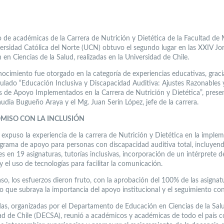
 de académicas de la Carrera de Nutrición y Dietética de la Facultad de
versidad Católica del Norte (UCN) obtuvo el segundo lugar en las XXIV Jo
en Ciencias de la Salud, realizadas en la Universidad de Chile.
nocimiento fue otorgado en la categoría de experiencias educativas, graci
itulado “Educación Inclusiva y Discapacidad Auditiva: Ajustes Razonables 
 de Apoyo Implementados en la Carrera de Nutrición y Dietética”, prese
audia Bugueño Araya y el Mg. Juan Serín López, jefe de la carrera.
ISO CON LA INCLUSIÓN
o expuso la experiencia de la carrera de Nutrición y Dietética en la imple
grama de apoyo para personas con discapacidad auditiva total, incluyend
es en 19 asignaturas, tutorías inclusivas, incorporación de un intérprete 
y el uso de tecnologías para facilitar la comunicación.
aso, los esfuerzos dieron fruto, con la aprobación del 100% de las asignat
 lo que subraya la importancia del apoyo institucional y el seguimiento co
das, organizadas por el Departamento de Educación en Ciencias de la Salu
ad de Chile (DECSA), reunió a académicos y académicas de todo el país c