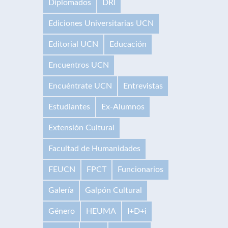
Diplomados
DRI
Ediciones Universitarias UCN
Editorial UCN
Educación
Encuentros UCN
Encuéntrate UCN
Entrevistas
Estudiantes
Ex-Alumnos
Extensión Cultural
Facultad de Humanidades
FEUCN
FPCT
Funcionarios
Galería
Galpón Cultural
Género
HEUMA
I+D+i