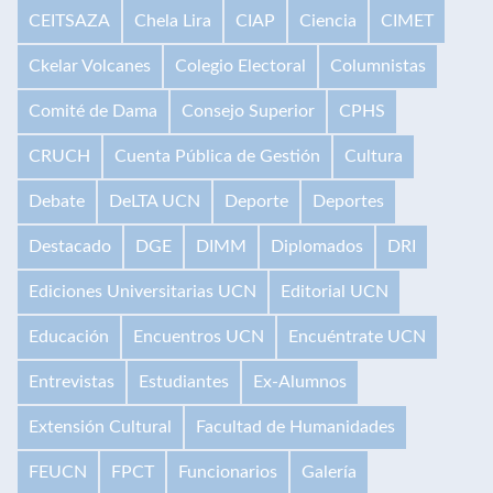
CEITSAZA
Chela Lira
CIAP
Ciencia
CIMET
Ckelar Volcanes
Colegio Electoral
Columnistas
Comité de Dama
Consejo Superior
CPHS
CRUCH
Cuenta Pública de Gestión
Cultura
Debate
DeLTA UCN
Deporte
Deportes
Destacado
DGE
DIMM
Diplomados
DRI
Ediciones Universitarias UCN
Editorial UCN
Educación
Encuentros UCN
Encuéntrate UCN
Entrevistas
Estudiantes
Ex-Alumnos
Extensión Cultural
Facultad de Humanidades
FEUCN
FPCT
Funcionarios
Galería