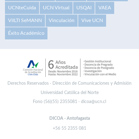
UCNteCuida
UCN Virtual
USQAI
VAEA
VilLTI SeMANN
Vinculación
Vive UCN
Éxito Académico
Derechos Reservados · Dirección de Comunicaciones y Admisión
Universidad Católica del Norte
Fono (56)(55) 2355081 · dicoa@ucn.cl
DICOA - Antofagasta
+56 55 2355 081