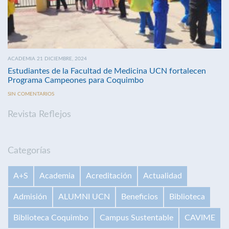
ACADEMIA 21 DICIEMBRE, 2024
Estudiantes de la Facultad de Medicina UCN fortalecen
Programa Campeones para Coquimbo
SIN COMENTARIOS
Revista Reflejos
Categorías
A+S
Academia
Acreditación
Actualidad
Admisión
ALUMNI UCN
Beneficios
Biblioteca
Biblioteca Coquimbo
Campus Sustentable
CAVIME