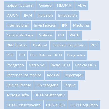
Galpón Cultural
Género
HEUMA
I+D+i
IAUCN
IIAM
Inclusión
Innovación
Internacional
Investigación
IPP
Medicina
Noticia Portada
Noticias
OIJ
PACE
PAR Explora
Pastoral
Pastoral Coquimbo
PCT
PDE
PEI
Plan Retorno UCN
Posgrados
Postgrado
Radio Sol
Radio UCN
Recicla UCN
Rector en los medios
Red G9
Reportajes
Sala de Prensa
Sin categoría
Tarpuq
Teología-Afta
UCN+Sustentable
UCN-Constituyente
UCN al Día
UCN Coquimbo