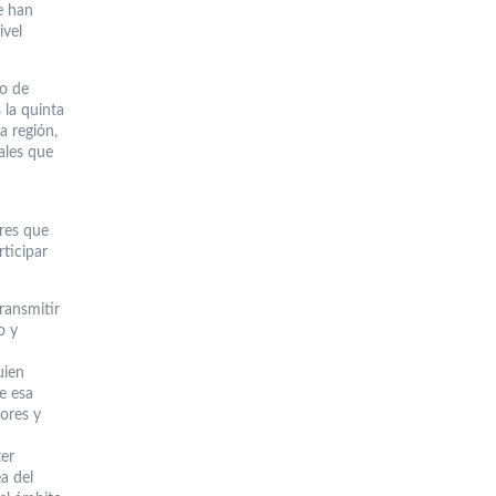
e han
ivel
so de
 la quinta
a región,
ales que
res que
ticipar
ransmitir
o y
uien
ue esa
ores y
ter
a del