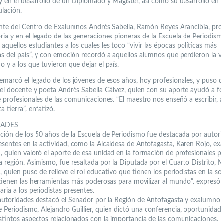
y en el desarrollo de un Diplomado y Magíster, así como su desarrollo en
ulación.
ente del Centro de Exalumnos Andrés Sabella, Ramón Reyes Arancibia, pr
oria y en el legado de las generaciones pioneras de la Escuela de Periodis
 aquellos estudiantes a los cuales les toco “vivir las épocas políticas más
as del país”, y con emoción recordó a aquellos alumnos que perdieron la 
o y a los que tuvieron que dejar el país.
emarcó el legado de los jóvenes de esos años, hoy profesionales, y puso d
 del docente y poeta Andrés Sabella Gálvez, quien con su aporte ayudó a 
e profesionales de las comunicaciones. “El maestro nos enseñó a escribir,
a tierra”, enfatizó.
DADES
ación de los 50 años de la Escuela de Periodismo fue destacada por autor
resentes en la actividad, como la Alcaldesa de Antofagasta, Karen Rojo, e
, quien valoró el aporte de esa unidad en la formación de profesionales p
a región. Asimismo, fue resaltada por la Diputada por el Cuarto Distrito, 
quien puso de relieve el rol educativo que tienen los periodistas en la s
tienen las herramientas más poderosas para movilizar al mundo”, expresó 
ria a los periodistas presentes.
 autoridades destacó el Senador por la Región de Antofagasta y exalumno 
e Periodismo, Alejandro Guillier, quien dictó una conferencia, oportunidad
stintos aspectos relacionados con la importancia de las comunicaciones, 