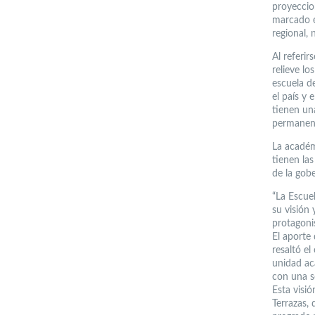
proyeccio
marcado é
regional, 
Al referir
relieve lo
escuela d
el país y
tienen un
permanent
La académ
tienen la
de la gobe
“La Escue
su visión 
protagoni
El aporte
resaltó el
unidad ac
con una s
Esta visi
Terrazas, 