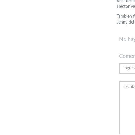
Recibiero
Héctor Ve
También f
Jenny del
No hay
Comen