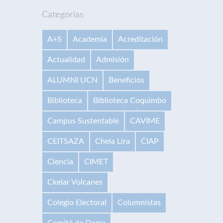
Categorías
A+S
Academia
Acreditación
Actualidad
Admisión
ALUMNI UCN
Beneficios
Biblioteca
Biblioteca Coquimbo
Campus Sustentable
CAVIME
CEITSAZA
Chela Lira
CIAP
Ciencia
CIMET
Ckelar Volcanes
Colegio Electoral
Columnistas
Comité de Dama