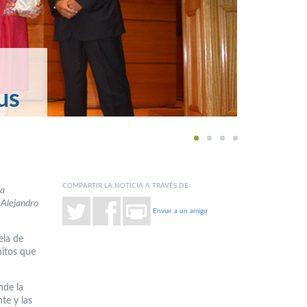
us
1
2
3
4
COMPARTIR LA NOTICIA A TRAVÉS DE:
na
 Alejandro
Enviar a un amigo
ela de
hitos que
nde la
te y las