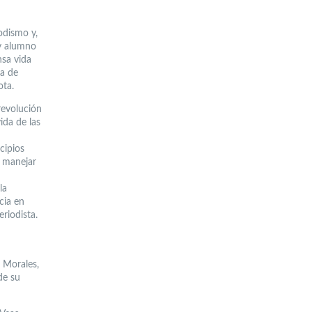
odismo y,
 y alumno
nsa vida
ra de
ota.
 revolución
ida de las
cipios
a manejar
la
ncia en
riodista.
 Morales,
de su