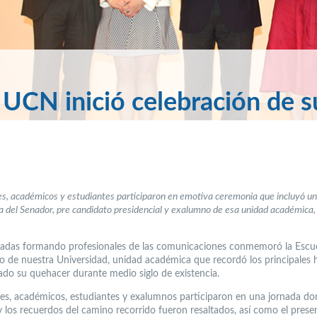
 UCN inició celebración de s
s, académicos y estudiantes participaron en emotiva ceremonia que incluyó u
a del Senador, pre candidato presidencial y exalumno de esa unidad académica,
adas formando profesionales de las comunicaciones conmemoró la Escu
o de nuestra Universidad, unidad académica que recordó los principales 
do su quehacer durante medio siglo de existencia.
es, académicos, estudiantes y exalumnos participaron en una jornada do
 los recuerdos del camino recorrido fueron resaltados, así como el presen