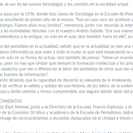
a, el uso de las nuevas tecnologías y los cambios en la sociedad actual.
u paso por la UCN, donde hizo clases de Sociología en la Escuela de Peri
 fue estudiante de primer año de la misma. “Fue un caso raro ser profesor
tiempo. Fueron años muy bonitos”, rememora, junto con recordar la inte
y las inolvidables tertulias con el maestro Andrés Sabella. “Era una mane
eriodismo a la antigua, no solo en el aula, sino también fuera de ella”, ac
ol del periodista en la actualidad, señaló que en la actualidad se vive una
stemas informáticos que unen a todo el mudo, lo que está impactando la v
 no solo en su forma de actuar, sino también de pensar. “Viene un mundo
o, pero no hay que olvidar que siempre la formación intelectual y los prin
 aspectos que van a diferenciar la labor del periodista de otros que van 
as fuentes de información”.
tó diciendo que la capacidad de discernir lo relevante de lo irrelevante, 
d de verificar la validez y solidez de una historia, de los datos, de la evide
oya y darles sentido y forma comprensible, eso seguirá siendo labor del pe
CIMIENTOS
(s) Raúl Jiménez, junto a la Directora de la Escuela, Francis Espinoza, y el
e de la Comisión 50 Años y académico de la Escuela de Periodismo, Isidro
entrega de reconocimientos a docentes destacados de la Unidad a través 