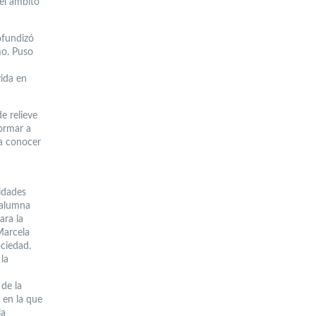
 el ámbito
ofundizó
mo. Puso
vida en
e relieve
formar a
 a conocer
idades
xalumna
ara la
Marcela
ociedad.
la
de la
 en la que
la