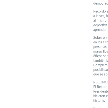
democraci
Recordó s
a la vez,
al mismo 
deportiva 
aprender p
Sobre el r
en los si
personas,
maravillos
éticos son
también l
Complemen
posibilida
que se ap
RECONO
El Rector 
President
hicieron 
historia.