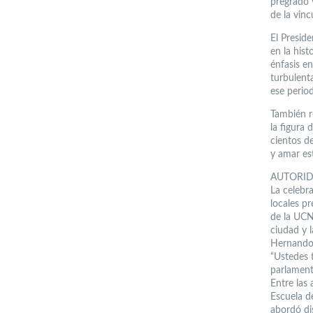
pregrado 
de la vinc
El Presid
en la hist
énfasis en
turbulent
ese period
También r
la figura
cientos d
y amar est
AUTORI
La celebr
locales p
de la UCN
ciudad y l
Hernando, 
“Ustedes 
parlamenta
Entre las
Escuela d
abordó di