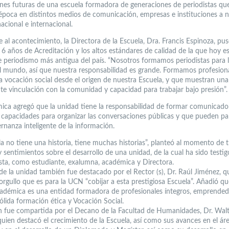
nes futuras de una escuela formadora de generaciones de periodistas qu
poca en distintos medios de comunicación, empresas e instituciones a n
nacional e internacional.
se al acontecimiento, la Directora de la Escuela, Dra. Francis Espinoza, pu
s 6 años de Acreditación y los altos estándares de calidad de la que hoy es
e periodismo más antigua del país. “Nosotros formamos periodistas para l
 el mundo, así que nuestra responsabilidad es grande. Formamos profesion
a vocación social desde el origen de nuestra Escuela, y que muestran una
e vinculación con la comunidad y capacidad para trabajar bajo presión”.
ica agregó que la unidad tiene la responsabilidad de formar comunicado
s capacidades para organizar las conversaciones públicas y que pueden par
rnanza inteligente de la información.
la no tiene una historia, tiene muchas historias”, planteó al momento de t
y sentimientos sobre el desarrollo de una unidad, de la cual ha sido testig
sta, como estudiante, exalumna, académica y Directora.
 de la unidad también fue destacado por el Rector (s), Dr. Raúl Jiménez, q
 orgullo que es para la UCN “cobijar a esta prestigiosa Escuela”. Añadió q
adémica es una entidad formadora de profesionales íntegros, emprended
ólida formación ética y Vocación Social.
ón fue compartida por el Decano de la Facultad de Humanidades, Dr. Wal
quien destacó el crecimiento de la Escuela, así como sus avances en el áre