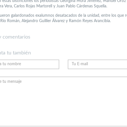
n estas distinciones los periodistas Georgina Mora Jiménez, Manuel Ortiz 
ra Vera, Carlos Rojas Martorell y Juan Pablo Cárdenas Squella.
ueron galardonados exalumnos desatacados de la unidad, entre los que r
 Río Román, Alejandro Guillier Álvarez y Ramón Reyes Arancibia.
 comentarios
ta tu también