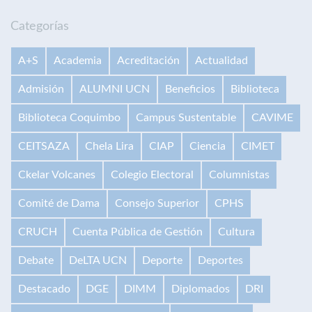
Categorías
A+S
Academia
Acreditación
Actualidad
Admisión
ALUMNI UCN
Beneficios
Biblioteca
Biblioteca Coquimbo
Campus Sustentable
CAVIME
CEITSAZA
Chela Lira
CIAP
Ciencia
CIMET
Ckelar Volcanes
Colegio Electoral
Columnistas
Comité de Dama
Consejo Superior
CPHS
CRUCH
Cuenta Pública de Gestión
Cultura
Debate
DeLTA UCN
Deporte
Deportes
Destacado
DGE
DIMM
Diplomados
DRI