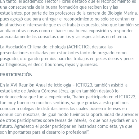
En tanto, el académico Héctor Flores destacó que el reconocimiento es
una consecuencia de la buena formación que reciben los y las
estudiantes, por parte de los profesores de la carrera de Biología Marina,
pues agregó que para entregar el reconocimiento no sólo se centran en
lo atractivo e interesante que es el trabajo expuesto, sino que también se
analizan otras cosas como el hacer una buena exposición y responder
adecuadamente las consultas que los y las especialistas en el tema.
La Asociación Chilena de Ictiología (ACHICTIO), destaca las
presentaciones realizadas por estudiantes tanto de pregrado como
posgrado, otorgando premios para los trabajos en peces óseos y peces
cartilaginosos, es decir, tiburones, rayas y quimeras.
PARTICIPACIÓN
En la XVI Reunión Anual de Ictiología – ICTIO23, también asistió la
estudiante de Javiera Córdova Jérez, quien también destacó lo
enriquecedora que fue la experiencia, “haber participado en el ICTIO23,
fue muy bueno en muchos sentidos, ya que gracias a esto pudimos
conocer a colegas de distintas áreas los cuales poseen intereses en
común con nosotras, de igual modo tuvimos la oportunidad de aprender
de otros participantes sobre temas de interés, lo que nos ayudará en un
futuro. Agradezco el poder participar en instancias como ésta, ya que
son importantes para el desarrollo profesional”.