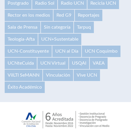
Postgrado
Radio Sol
Radio UCN
Recicla UCN
Rector en los medios
Red G9
Reportajes
Sala de Prensa
Sin categoría
Tarpuq
Teología-Afta
UCN+Sustentable
UCN-Constituyente
UCN al Día
UCN Coquimbo
UCNteCuida
UCN Virtual
USQAI
VAEA
VilLTI SeMANN
Vinculación
Vive UCN
Éxito Académico