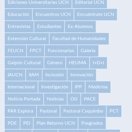
Ediciones Universitarias UCN
Editorial UCN
Educación
Encuentros UCN
Encuéntrate UCN
Entrevistas
Estudiantes
Ex-Alumnos
Extensión Cultural
Facultad de Humanidades
FEUCN
FPCT
Funcionarios
Galería
Galpón Cultural
Género
HEUMA
I+D+i
IAUCN
IIAM
Inclusión
Innovación
Internacional
Investigación
IPP
Medicina
Noticia Portada
Noticias
OIJ
PACE
PAR Explora
Pastoral
Pastoral Coquimbo
PCT
PDE
PEI
Plan Retorno UCN
Posgrados