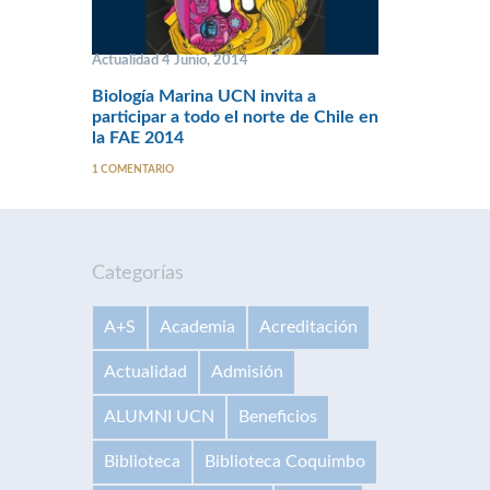
Actualidad 4 Junio, 2014
Biología Marina UCN invita a
participar a todo el norte de Chile en
la FAE 2014
1 COMENTARIO
Categorías
A+S
Academia
Acreditación
Actualidad
Admisión
ALUMNI UCN
Beneficios
Biblioteca
Biblioteca Coquimbo