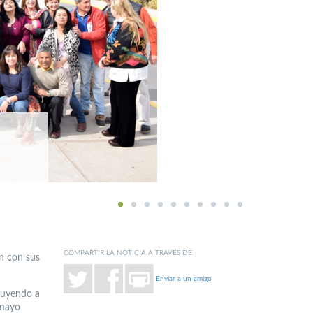
1
2
3
4
5
6
7
8
9
10
COMPARTIR LA NOTICIA A TRAVÉS DE:
n con sus
Enviar a un amigo
cluyendo a
 mayo