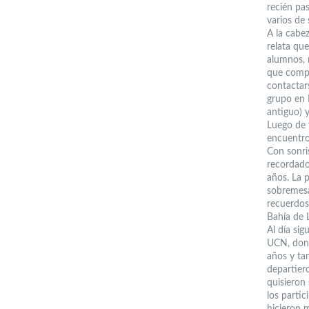
recién pa
varios de
A la cabe
relata qu
alumnos, 
que compa
contactars
grupo en 
antiguo) 
Luego de 
encuentro
Con sonris
recordad
años. La 
sobremesa
recuerdos
Bahía de 
Al día sig
UCN, dond
años y ta
departier
quisieron
los parti
hicieron m