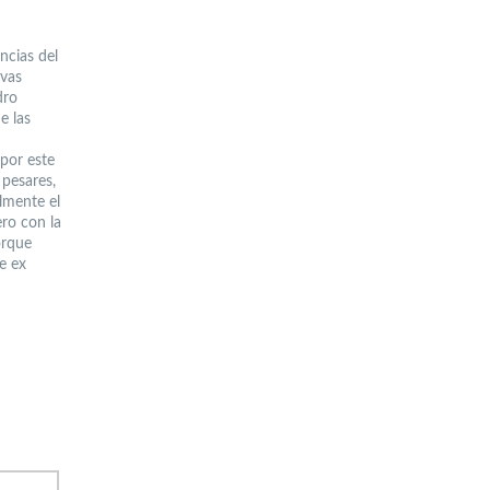
ncias del
ivas
dro
e las
por este
 pesares,
lmente el
ero con la
orque
e ex