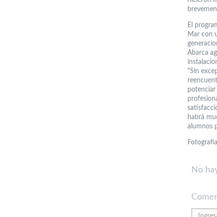
brevement
El progra
Mar con u
generacio
Abarca ag
instalaci
“Sin exce
reencuent
potenciar
profesion
satisfacci
habrá muc
alumnos p
Fotografí
No hay
Comen