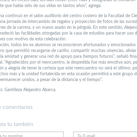
e que había sido de sus vidas en tantos años”, agrega.
ma continuó en el salón auditorio del centro costero de la Facultad de Cie
na jornada de intercambio de regalos y proyección de fotos de las suces
nes de la carrera, y un nuevo asado en la pérgola. En este sentido, Alejan
radeció las facilidades otorgadas por la casa de estudios para hacer uso d
ones con motivo de esta celebración.
pción, todos los ex alumnos se reconocieron afortunados y emocionados 
ro que permitió recargarse de cariño, compartir muchas vivencias, aliviar
 la amistad y generar una red de apoyo para tiempos futuros”, señaló fina
al. “Agradecidos por el reencuentro, la despedida fue más emotiva aún, p
ón y alegría de tener la certeza que este reencuentro no será el último; p
hos más y la unidad fortalecida en esta ocasión permitirá a este grupo d
ermanecer unidos, a pesar de la distancia y el tiempo”.
as: Gentileza Alejandro Abarca.
 comentarios
ta tu también