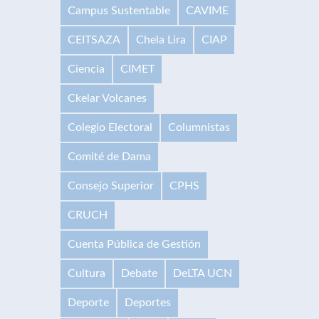
Campus Sustentable
CAVIME
CEITSAZA
Chela Lira
CIAP
Ciencia
CIMET
Ckelar Volcanes
Colegio Electoral
Columnistas
Comité de Dama
Consejo Superior
CPHS
CRUCH
Cuenta Pública de Gestión
Cultura
Debate
DeLTA UCN
Deporte
Deportes