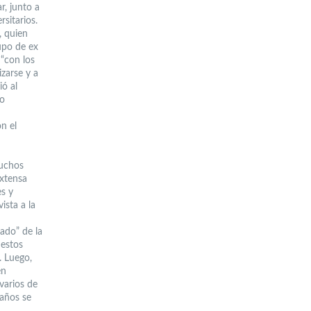
r, junto a
sitarios.
, quien
upo de ex
“con los
zarse y a
ió al
 o
n el
muchos
extensa
s y
ista a la
tado” de la
 estos
. Luego,
én
varios de
 años se