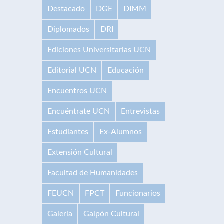
Destacado
DGE
DIMM
Diplomados
DRI
Ediciones Universitarias UCN
Editorial UCN
Educación
Encuentros UCN
Encuéntrate UCN
Entrevistas
Estudiantes
Ex-Alumnos
Extensión Cultural
Facultad de Humanidades
FEUCN
FPCT
Funcionarios
Galería
Galpón Cultural