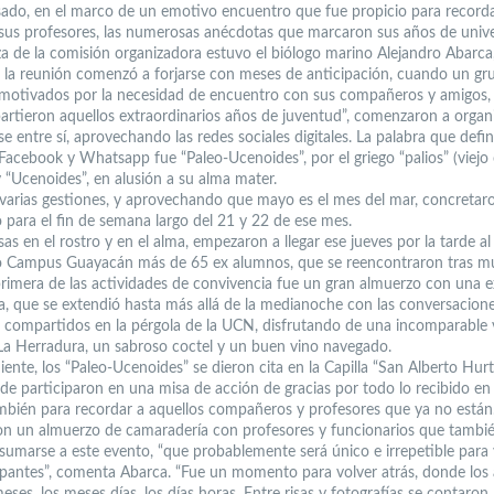
sado, en el marco de un emotivo encuentro que fue propicio para recorda
 sus profesores, las numerosas anécdotas que marcaron sus años de univer
za de la comisión organizadora estuvo el biólogo marino Alejandro Abarca
e la reunión comenzó a forjarse con meses de anticipación, cuando un gr
motivados por la necesidad de encuentro con sus compañeros y amigos, 
rtieron aquellos extraordinarios años de juventud”, comenzaron a organi
e entre sí, aprovechando las redes sociales digitales. La palabra que defin
Facebook y Whatsapp fue “Paleo-Ucenoides”, por el griego “palios” (viejo
y “Ucenoides”, en alusión a su alma mater.
varias gestiones, y aprovechando que mayo es el mes del mar, concretaro
 para el fin de semana largo del 21 y 22 de ese mes.
as en el rostro y en el alma, empezaron a llegar ese jueves por la tarde al
o Campus Guayacán más de 65 ex alumnos, que se reencontraron tras 
primera de las actividades de convivencia fue un gran almuerzo con una 
, que se extendió hasta más allá de la medianoche con las conversacione
 compartidos en la pérgola de la UCN, disfrutando de una incomparable v
La Herradura, un sabroso coctel y un buen vino navegado.
uiente, los “Paleo-Ucenoides” se dieron cita en la Capilla “San Alberto Hur
e participaron en una misa de acción de gracias por todo lo recibido en
mbién para recordar a aquellos compañeros y profesores que ya no están
on un almuerzo de camaradería con profesores y funcionarios que tambi
 sumarse a este evento, “que probablemente será único e irrepetible para 
cipantes”, comenta Abarca. “Fue un momento para volver atrás, donde los
eses, los meses días, los días horas. Entre risas y fotografías se contaron