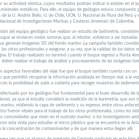
su actividad sísmica, cuyos resultados podrían indicar si existen en el lu
 minerales metálicos. Para ello, el equipo de geólogos estuvo compuesto 
s de la U. Andrés Bello, U. de Chile, UCN, U. Nacional de Piura del Perú y 
 Nacional de Investigaciones Marinas y Costeras (Invemar) de Colombia.
sión del equipo geológico fue realizar un estudio de batimetría, consiste
buque se enviaron ondas sonoras que, al rebotar, volvieron a ser tomadas
ue generan imágenes 3D del fondo marino. La campaña también conside
 los otros profesionales y asegurar, a su vez, que la calidad de los datos 
igna. El trabajo realizado no terminó cuando el buque regresó a Punta Are
 deben realizar el trabajo de análisis y procesamiento de las imágenes to
os aspectos favorables del viaje fue que el buque también cuenta con un
io que permitió recuperar la información analizada en tiempo real, a la ve
con la posibilidad de subir a cubierta para recoger muestras de sediment
o efectuado por los geólogos fue fundamental para el buen desarrollo de l
ciones, ya que el estudio consideró la medición de la barimetría, que son 
 marino, midiendo la capa de sedimento y su espesor, entre otros antece
os fueron vitales para el trabajo de los otros profesionales, como los bió
las comunidades que viven en el sustrato marino; o los investigadores amb
aron esta visita para estudiar el micro plástico que se encuentra en la Antá
o la concentración de contaminantes y de qué manera estos llegan allí.
imera vez que un alumno de pregrado de Geología participó en este tipo 