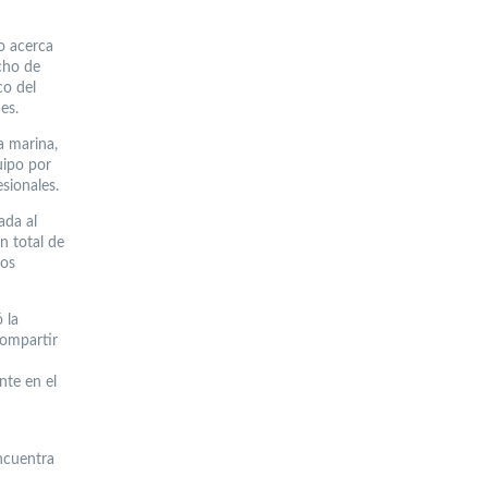
go acerca
cho de
co del
es.
a marina,
uipo por
sionales.
ada al
n total de
los
 la
compartir
nte en el
encuentra