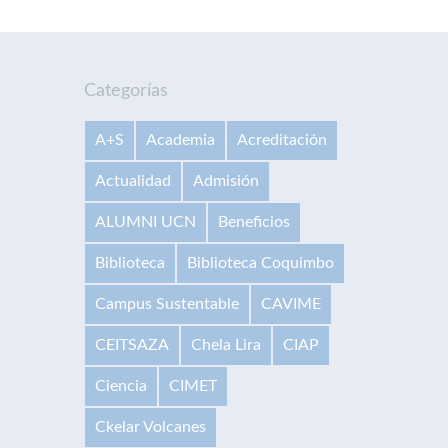
Categorías
A+S
Academia
Acreditación
Actualidad
Admisión
ALUMNI UCN
Beneficios
Biblioteca
Biblioteca Coquimbo
Campus Sustentable
CAVIME
CEITSAZA
Chela Lira
CIAP
Ciencia
CIMET
Ckelar Volcanes