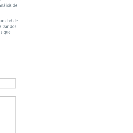
nálisis de
tunidad de
lizar dos
as que