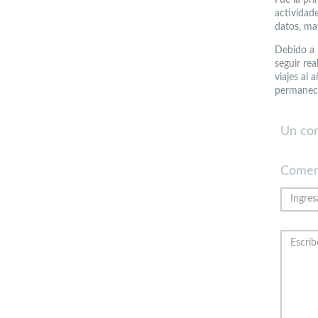
actividad
datos, mat
Debido a 
seguir re
viajes al
permanece
Un co
Comen