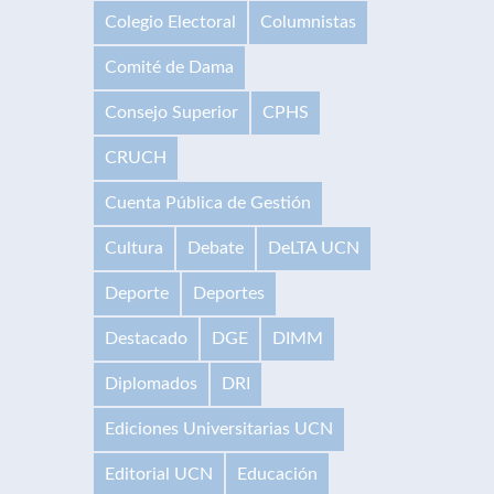
Colegio Electoral
Columnistas
Comité de Dama
Consejo Superior
CPHS
CRUCH
Cuenta Pública de Gestión
Cultura
Debate
DeLTA UCN
Deporte
Deportes
Destacado
DGE
DIMM
Diplomados
DRI
Ediciones Universitarias UCN
Editorial UCN
Educación