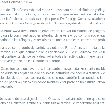
Redes Conicyt 170174.
ntexto, Gino Osses está realizando su tesis para optar al título de geólo
ormación del monte Orca, volcán submarino que se encuentra en el estre
, en la Antártica. La tesis es dirigida por el Dr. Rodrigo González, académi
nto de Ciencias Geológicas de la UCN e investigador de CKELAR-Volcan
a Antar XXVI tuvo como objetivo central realizar un estudio de geografí
para ello con investigadores interdisciplinarios, siendo conformado el eq
marinos, climatólogos y especialistas en medio ambiente, entre otros profe
esía tuvo como punto de partida la ciudad de Punta Arenas, entrada oblig
tártico. El buque peruano que los trasladaba, el B.A.P. Carrasco, estuvo u
 el continente blanco para desarrollar todas las actividades inherentes a 
e investigación de los científicos a bordo.
 Osses fue toda una aventura, interesante e inesperada. En cuanto recibió
n no dudó en aceptar, ya que no solo le permitiría conocer la Antártica y 
sionales de distintas nacionalidades, sino que también le proporcionó la
ad de poner a prueba sus conocimientos y ser parte de un estudio releva
 geología.
S
 de estudio de este viaje, el monte Orca, es un volcán submarino que se 
echo de Bransfield, frente a la península antártica. Lo importante aquí era