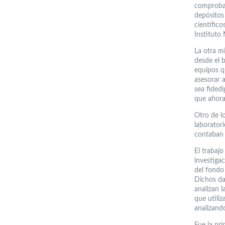
comprobar 
depósitos
científico
Instituto
La otra mi
desde el 
equipos q
asesorar a
sea fided
que ahora
Otro de l
laborator
contaban 
El trabaj
investiga
del fondo
Dichos dat
analizan 
que utiliz
analizand
Fue la pr