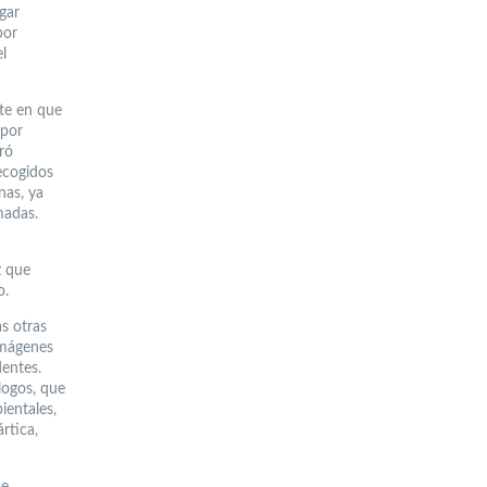
gar
por
el
nte en que
 por
ró
recogidos
nas, ya
madas.
z que
o.
as otras
imágenes
dentes.
logos, que
ientales,
rtica,
de