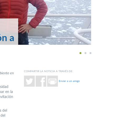
ón a
1
2
3
COMPARTIR LA NOTICIA A TRAVÉS DE:
mbiente en
Enviar a un amigo
rsidad
par en la
vitación
s del
 del