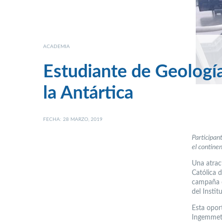
ACADEMIA
Estudiante de Geologí
la Antártica
FECHA: 28 MARZO, 2019
Participan
el contine
Una atract
Católica d
campaña d
del Insti
Esta oport
Ingemmet 