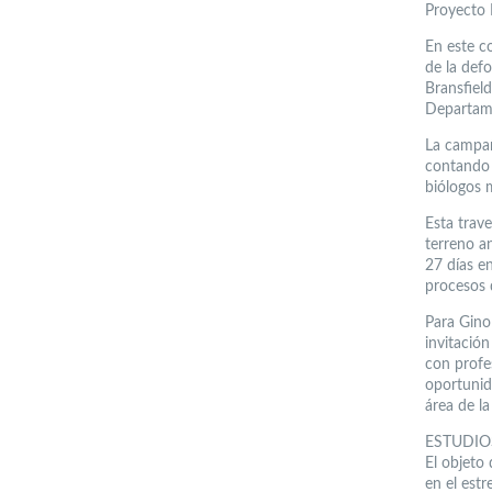
Proyecto 
En este co
de la def
Bransfield
Departame
La campañ
contando 
biólogos 
Esta trav
terreno an
27 días en
procesos d
Para Gino
invitació
con profe
oportunid
área de la
ESTUDIO
El objeto
en el estr