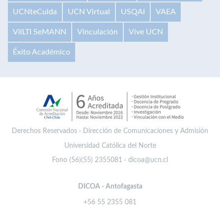
UCNteCuida
UCN Virtual
USQAI
VAEA
VilLTI SeMANN
Vinculación
Vive UCN
Éxito Académico
Derechos Reservados · Dirección de Comunicaciones y Admisión
Universidad Católica del Norte
Fono (56)(55) 2355081 · dicoa@ucn.cl
DICOA - Antofagasta
+56 55 2355 081