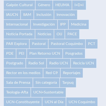
Galpón Cultural
Género
HEUMA
I+D+i
IAUCN
IIAM
Inclusión
Innovación
Internacional
Investigación
IPP
Medicina
Noticia Portada
Noticias
OIJ
PACE
PAR Explora
Pastoral
Pastoral Coquimbo
PCT
PDE
PEI
Plan Retorno UCN
Posgrados
Postgrado
Radio Sol
Radio UCN
Recicla UCN
Rector en los medios
Red G9
Reportajes
Sala de Prensa
Sin categoría
Tarpuq
Teología-Afta
UCN+Sustentable
UCN-Constituyente
UCN al Día
UCN Coquimbo