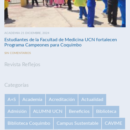
ACADEMIA 21 DICIEMBRE, 2024
Estudiantes de la Facultad de Medicina UCN fortalecen
Programa Campeones para Coquimbo
SIN COMENTARIOS
Revista Reflejos
Categorías
A+S
Academia
Acreditación
Actualidad
Admisión
ALUMNI UCN
Beneficios
Biblioteca
Biblioteca Coquimbo
Campus Sustentable
CAVIME