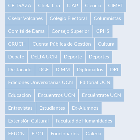
CEITSAZA
Chela Lira
CIAP
Ciencia
CIMET
Ckelar Volcanes
Colegio Electoral
Columnistas
Comité de Dama
Consejo Superior
CPHS
CRUCH
Cuenta Pública de Gestión
Cultura
Debate
DeLTA UCN
Deporte
Deportes
Destacado
DGE
DIMM
Diplomados
DRI
Ediciones Universitarias UCN
Editorial UCN
Educación
Encuentros UCN
Encuéntrate UCN
Entrevistas
Estudiantes
Ex-Alumnos
Extensión Cultural
Facultad de Humanidades
FEUCN
FPCT
Funcionarios
Galería