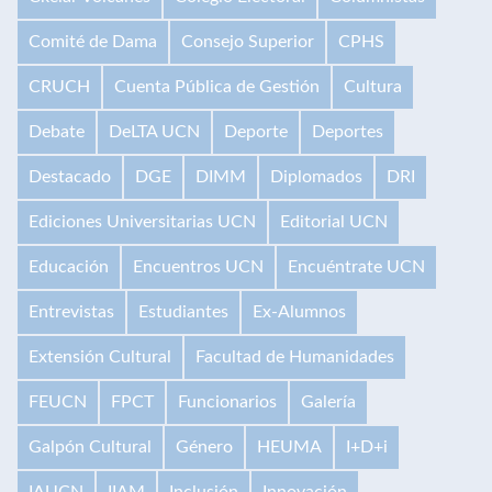
Comité de Dama
Consejo Superior
CPHS
CRUCH
Cuenta Pública de Gestión
Cultura
Debate
DeLTA UCN
Deporte
Deportes
Destacado
DGE
DIMM
Diplomados
DRI
Ediciones Universitarias UCN
Editorial UCN
Educación
Encuentros UCN
Encuéntrate UCN
Entrevistas
Estudiantes
Ex-Alumnos
Extensión Cultural
Facultad de Humanidades
FEUCN
FPCT
Funcionarios
Galería
Galpón Cultural
Género
HEUMA
I+D+i
IAUCN
IIAM
Inclusión
Innovación