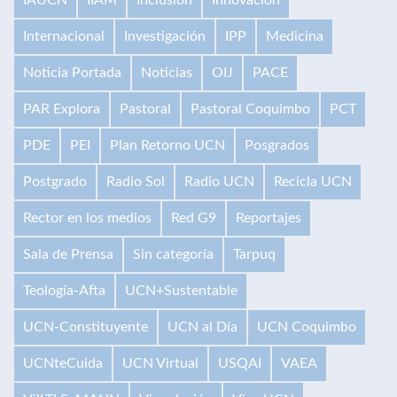
Internacional
Investigación
IPP
Medicina
Noticia Portada
Noticias
OIJ
PACE
PAR Explora
Pastoral
Pastoral Coquimbo
PCT
PDE
PEI
Plan Retorno UCN
Posgrados
Postgrado
Radio Sol
Radio UCN
Recicla UCN
Rector en los medios
Red G9
Reportajes
Sala de Prensa
Sin categoría
Tarpuq
Teología-Afta
UCN+Sustentable
UCN-Constituyente
UCN al Día
UCN Coquimbo
UCNteCuida
UCN Virtual
USQAI
VAEA