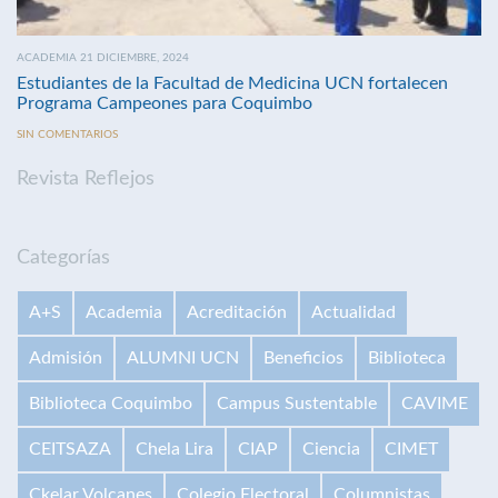
ACADEMIA 21 DICIEMBRE, 2024
Estudiantes de la Facultad de Medicina UCN fortalecen
Programa Campeones para Coquimbo
SIN COMENTARIOS
Revista Reflejos
Categorías
A+S
Academia
Acreditación
Actualidad
Admisión
ALUMNI UCN
Beneficios
Biblioteca
Biblioteca Coquimbo
Campus Sustentable
CAVIME
CEITSAZA
Chela Lira
CIAP
Ciencia
CIMET
Ckelar Volcanes
Colegio Electoral
Columnistas