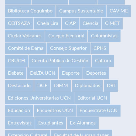
Biblioteca Coquimbo
Campus Sustentable
CAVIME
CEITSAZA
Chela Lira
CIAP
Ciencia
CIMET
Ckelar Volcanes
Colegio Electoral
Columnistas
Comité de Dama
Consejo Superior
CPHS
CRUCH
Cuenta Pública de Gestión
Cultura
Debate
DeLTA UCN
Deporte
Deportes
Destacado
DGE
DIMM
Diplomados
DRI
Ediciones Universitarias UCN
Editorial UCN
Educación
Encuentros UCN
Encuéntrate UCN
Entrevistas
Estudiantes
Ex-Alumnos
Extensión Cultural
Facultad de Humanidades