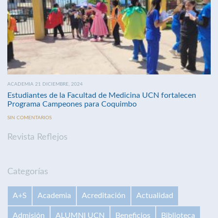
ACADEMIA 21 DICIEMBRE, 2024
Estudiantes de la Facultad de Medicina UCN fortalecen
Programa Campeones para Coquimbo
SIN COMENTARIOS
Revista Reflejos
Categorías
A+S
Academia
Acreditación
Actualidad
Admisión
ALUMNI UCN
Beneficios
Biblioteca