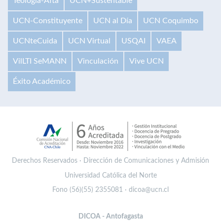
Teología-Afta
UCN+Sustentable
UCN-Constituyente
UCN al Día
UCN Coquimbo
UCNteCuida
UCN Virtual
USQAI
VAEA
VilLTI SeMANN
Vinculación
Vive UCN
Éxito Académico
Derechos Reservados · Dirección de Comunicaciones y Admisión
Universidad Católica del Norte
Fono (56)(55) 2355081 · dicoa@ucn.cl
DICOA - Antofagasta