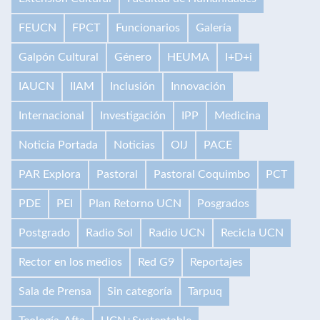
FEUCN
FPCT
Funcionarios
Galería
Galpón Cultural
Género
HEUMA
I+D+i
IAUCN
IIAM
Inclusión
Innovación
Internacional
Investigación
IPP
Medicina
Noticia Portada
Noticias
OIJ
PACE
PAR Explora
Pastoral
Pastoral Coquimbo
PCT
PDE
PEI
Plan Retorno UCN
Posgrados
Postgrado
Radio Sol
Radio UCN
Recicla UCN
Rector en los medios
Red G9
Reportajes
Sala de Prensa
Sin categoría
Tarpuq