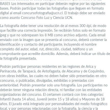
BASES Los interesados en participar deberán regirse por las siguientes
bases. Podrán participar todas las fotografías que lleguen en formato
digital al email concursofotografia@ucn.cl. El trabajo debe ser enviado
como asunto Concurso Foto Luz y Ciencia UCN.
La fotografía debe tener una resolución de al menos 300 dpi, de modo
que facilite una correcta impresión. Se recibirán fotos solo en formato
jpeg y que no sobrepasen los 8 MB como archivo adjunto. Cada email
enviado con la imagen que se presenta al concurso, deberá contener la
identificación y contacto del participante, incluyendo el nombre
completo del autor, edad, rut, dirección, ciudad, teléfono y un
comprobante que acredite domicilio. Además, deberá indicar un título de
la fotografía presentada.
Podrán participar personas residentes en las regiones de Arica y
Parinacota, de Tarapacá, de Antofagasta, de Atacama y de Coquimbo,
con obras inéditas, las cuales no deben haber sido presentadas en otro
concurso, o publicadas, divulgadas, exhibidas o premiadas con
anterioridad. Podrán presentar solo una fotografía. Los participantes no
deberán tener ninguna relación directa, ni familiar con las entidades
organizadoras del concurso. El certamen contará con tres categorías:
Infantil (hasta 14 años), Juvenil (entre 15 y 18 años) y Mayores de 18
años. El jurado está integrado por personalidades del medio fotográfico
local, y por personas relacionadas con la fotografía, la ciencia y la