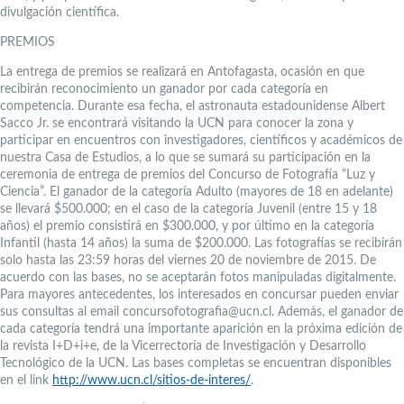
divulgación científica.
PREMIOS
La entrega de premios se realizará en Antofagasta, ocasión en que
recibirán reconocimiento un ganador por cada categoría en
competencia. Durante esa fecha, el astronauta estadounidense Albert
Sacco Jr. se encontrará visitando la UCN para conocer la zona y
participar en encuentros con investigadores, científicos y académicos de
nuestra Casa de Estudios, a lo que se sumará su participación en la
ceremonia de entrega de premios del Concurso de Fotografía “Luz y
Ciencia”. El ganador de la categoría Adulto (mayores de 18 en adelante)
se llevará $500.000; en el caso de la categoría Juvenil (entre 15 y 18
años) el premio consistirá en $300.000, y por último en la categoría
Infantil (hasta 14 años) la suma de $200.000. Las fotografías se recibirán
solo hasta las 23:59 horas del viernes 20 de noviembre de 2015. De
acuerdo con las bases, no se aceptarán fotos manipuladas digitalmente.
Para mayores antecedentes, los interesados en concursar pueden enviar
sus consultas al email concursofotografia@ucn.cl. Además, el ganador de
cada categoría tendrá una importante aparición en la próxima edición de
la revista I+D+i+e, de la Vicerrectoría de Investigación y Desarrollo
Tecnológico de la UCN. Las bases completas se encuentran disponibles
en el link
http://www.ucn.cl/sitios-de-interes/
.