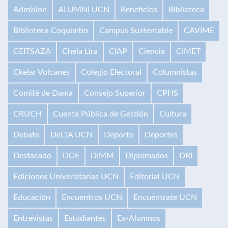
Admisión
ALUMNI UCN
Beneficios
Biblioteca
Biblioteca Coquimbo
Campus Sustentable
CAVIME
CEITSAZA
Chela Lira
CIAP
Ciencia
CIMET
Ckelar Volcanes
Colegio Electoral
Columnistas
Comité de Dama
Consejo Superior
CPHS
CRUCH
Cuenta Pública de Gestión
Cultura
Debate
DeLTA UCN
Deporte
Deportes
Destacado
DGE
DIMM
Diplomados
DRI
Ediciones Universitarias UCN
Editorial UCN
Educación
Encuentros UCN
Encuéntrate UCN
Entrevistas
Estudiantes
Ex-Alumnos