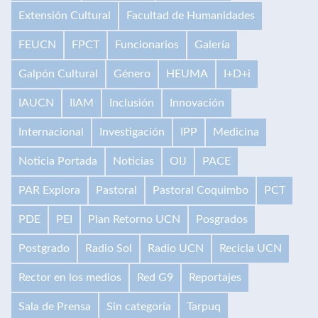
Extensión Cultural
Facultad de Humanidades
FEUCN
FPCT
Funcionarios
Galería
Galpón Cultural
Género
HEUMA
I+D+i
IAUCN
IIAM
Inclusión
Innovación
Internacional
Investigación
IPP
Medicina
Noticia Portada
Noticias
OIJ
PACE
PAR Explora
Pastoral
Pastoral Coquimbo
PCT
PDE
PEI
Plan Retorno UCN
Posgrados
Postgrado
Radio Sol
Radio UCN
Recicla UCN
Rector en los medios
Red G9
Reportajes
Sala de Prensa
Sin categoría
Tarpuq