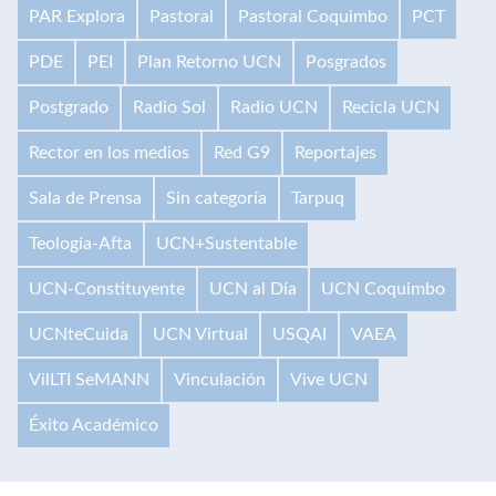
PAR Explora
Pastoral
Pastoral Coquimbo
PCT
PDE
PEI
Plan Retorno UCN
Posgrados
Postgrado
Radio Sol
Radio UCN
Recicla UCN
Rector en los medios
Red G9
Reportajes
Sala de Prensa
Sin categoría
Tarpuq
Teología-Afta
UCN+Sustentable
UCN-Constituyente
UCN al Día
UCN Coquimbo
UCNteCuida
UCN Virtual
USQAI
VAEA
VilLTI SeMANN
Vinculación
Vive UCN
Éxito Académico