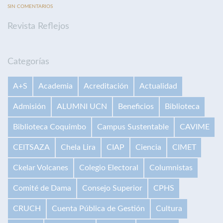
SIN COMENTARIOS
Revista Reflejos
Categorías
A+S
Academia
Acreditación
Actualidad
Admisión
ALUMNI UCN
Beneficios
Biblioteca
Biblioteca Coquimbo
Campus Sustentable
CAVIME
CEITSAZA
Chela Lira
CIAP
Ciencia
CIMET
Ckelar Volcanes
Colegio Electoral
Columnistas
Comité de Dama
Consejo Superior
CPHS
CRUCH
Cuenta Pública de Gestión
Cultura