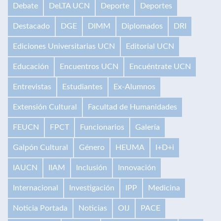
Debate
DeLTA UCN
Deporte
Deportes
Destacado
DGE
DIMM
Diplomados
DRI
Ediciones Universitarias UCN
Editorial UCN
Educación
Encuentros UCN
Encuéntrate UCN
Entrevistas
Estudiantes
Ex-Alumnos
Extensión Cultural
Facultad de Humanidades
FEUCN
FPCT
Funcionarios
Galería
Galpón Cultural
Género
HEUMA
I+D+i
IAUCN
IIAM
Inclusión
Innovación
Internacional
Investigación
IPP
Medicina
Noticia Portada
Noticias
OIJ
PACE