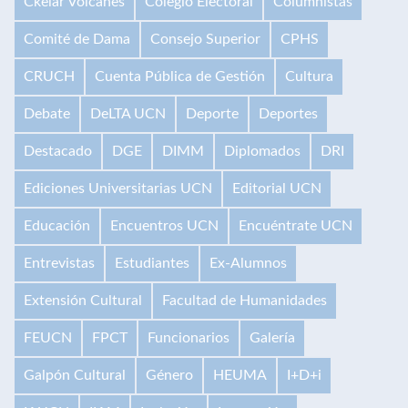
Ckelar Volcanes
Colegio Electoral
Columnistas
Comité de Dama
Consejo Superior
CPHS
CRUCH
Cuenta Pública de Gestión
Cultura
Debate
DeLTA UCN
Deporte
Deportes
Destacado
DGE
DIMM
Diplomados
DRI
Ediciones Universitarias UCN
Editorial UCN
Educación
Encuentros UCN
Encuéntrate UCN
Entrevistas
Estudiantes
Ex-Alumnos
Extensión Cultural
Facultad de Humanidades
FEUCN
FPCT
Funcionarios
Galería
Galpón Cultural
Género
HEUMA
I+D+i