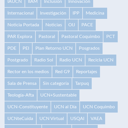
IAUCN
IIAM
Inclusión
Innovación
Internacional
Investigación
IPP
Medicina
Noticia Portada
Noticias
OIJ
PACE
PAR Explora
Pastoral
Pastoral Coquimbo
PCT
PDE
PEI
Plan Retorno UCN
Posgrados
Postgrado
Radio Sol
Radio UCN
Recicla UCN
Rector en los medios
Red G9
Reportajes
Sala de Prensa
Sin categoría
Tarpuq
Teología-Afta
UCN+Sustentable
UCN-Constituyente
UCN al Día
UCN Coquimbo
UCNteCuida
UCN Virtual
USQAI
VAEA