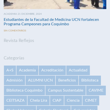
ACADEMIA 21 DICIEMBRE, 2024
Estudiantes de la Facultad de Medicina UCN fortalecen
Programa Campeones para Coquimbo
SIN COMENTARIOS
Revista Reflejos
Categorías
A+S
Academia
Acreditación
Actualidad
Admisión
ALUMNI UCN
Beneficios
Biblioteca
Biblioteca Coquimbo
Campus Sustentable
CAVIME
CEITSAZA
Chela Lira
CIAP
Ciencia
CIMET