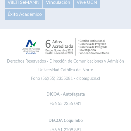
VilLTI SeMANN
Vinculación
Vive UCN
Éxito Académico
Derechos Reservados · Dirección de Comunicaciones y Admisión
Universidad Católica del Norte
Fono (56)(55) 2355081 · dicoa@ucn.cl
DICOA - Antofagasta
+56 55 2355 081
DECOA Coquimbo
+56 51 2209 891