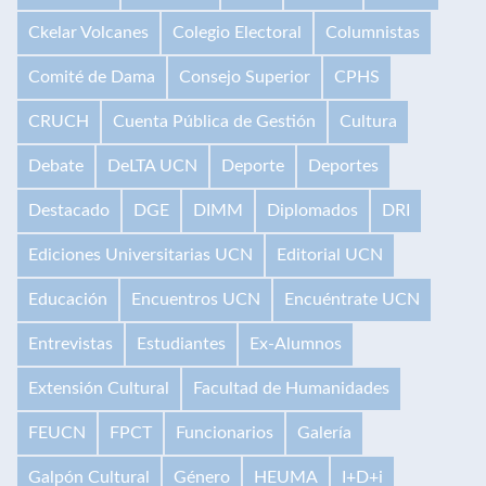
Ckelar Volcanes
Colegio Electoral
Columnistas
Comité de Dama
Consejo Superior
CPHS
CRUCH
Cuenta Pública de Gestión
Cultura
Debate
DeLTA UCN
Deporte
Deportes
Destacado
DGE
DIMM
Diplomados
DRI
Ediciones Universitarias UCN
Editorial UCN
Educación
Encuentros UCN
Encuéntrate UCN
Entrevistas
Estudiantes
Ex-Alumnos
Extensión Cultural
Facultad de Humanidades
FEUCN
FPCT
Funcionarios
Galería
Galpón Cultural
Género
HEUMA
I+D+i