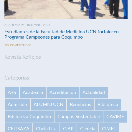
ACADEMIA 21 DICIEMBRE, 2024
Estudiantes de la Facultad de Medicina UCN fortalecen
Programa Campeones para Coquimbo
SIN COMENTARIOS
Revista Reflejos
Categorías
A+S
Academia
Acreditación
Actualidad
Admisión
ALUMNI UCN
Beneficios
Biblioteca
Biblioteca Coquimbo
Campus Sustentable
CAVIME
CEITSAZA
Chela Lira
CIAP
Ciencia
CIMET