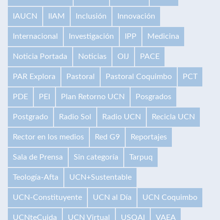
IAUCN
IIAM
Inclusión
Innovación
Internacional
Investigación
IPP
Medicina
Noticia Portada
Noticias
OIJ
PACE
PAR Explora
Pastoral
Pastoral Coquimbo
PCT
PDE
PEI
Plan Retorno UCN
Posgrados
Postgrado
Radio Sol
Radio UCN
Recicla UCN
Rector en los medios
Red G9
Reportajes
Sala de Prensa
Sin categoría
Tarpuq
Teología-Afta
UCN+Sustentable
UCN-Constituyente
UCN al Día
UCN Coquimbo
UCNteCuida
UCN Virtual
USQAI
VAEA