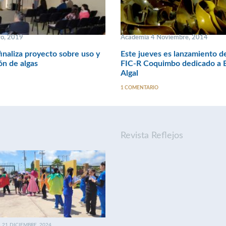
o, 2019
Academia 4 Noviembre, 2014
naliza proyecto sobre uso y
Este jueves es lanzamiento d
ón de algas
FIC-R Coquimbo dedicado a B
Algal
1 COMENTARIO
Revista Reflejos
21 DICIEMBRE, 2024