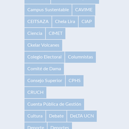
Campus Sustentable
CAVIME
CEITSAZA
Chela Lira
CIAP
Ciencia
CIMET
Ckelar Volcanes
Colegio Electoral
Columnistas
Comité de Dama
Consejo Superior
CPHS
CRUCH
Cuenta Pública de Gestión
Cultura
Debate
DeLTA UCN
Deporte
Deportes