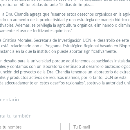
 retiraron 60 toneladas durante 15 días de limpieza.
, la Dra. Chandía agrega que “usamos estos desechos orgánicos en la agric
do un aumento de la productividad y una estrategia de manejo hídrico d
tivables. Además, se privilegia la agricultura orgánica, eliminando o dism
ivamente el uso de fertilizantes químicos”.
 Cristina Morales, Secretaria de Investigación UCN, el desarrollo de este
 está relacionado con el Programa Estratégico Regional basado en Biop
nstancia en la que la institución puede aportar significativamente.
an desafío para la universidad porque aquí tenemos capacidades instalada
ales y contamos con un laboratorio destinado al desarrollo biotecnológico
 función del proyecto de la Dra. Chandía tenemos un laboratorio de extra
las y productos activos de recursos marinos, por lo tanto, UCN se está
da adecuadamente en estos desafíos regionales”, sostuvo la autoridad univ
mentario
ta tu también