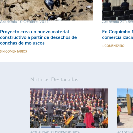
Academia 10 Octubre, 2021
Academia 24 Ener
Proyecto crea un nuevo material
En Coquimbo fi
constructivo a partir de desechos de
comercializaci
conchas de moluscos
1 COMENTARIO
SIN COMENTARIOS
Noticias Destacadas
ACTUALIDAD 21 DICIEMBRE, 2024
ACADEMIA 