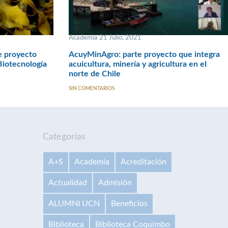
Academia 21 Julio, 2021
e proyecto
AcuyMinAgro: parte proyecto que integra
iotecnología
acuicultura, minería y agricultura en el
norte de Chile
SIN COMENTARIOS
Categorías
A+S
Academia
Acreditación
Actualidad
Admisión
ALUMNI UCN
Beneficios
Biblioteca
Biblioteca Coquimbo