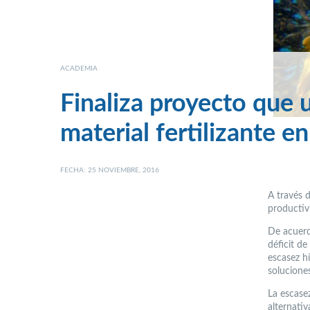
ACADEMIA
Finaliza proyecto que 
material fertilizante en
FECHA: 25 NOVIEMBRE, 2016
A través d
productiv
De acuerd
déficit d
escasez h
solucione
La escase
alternati