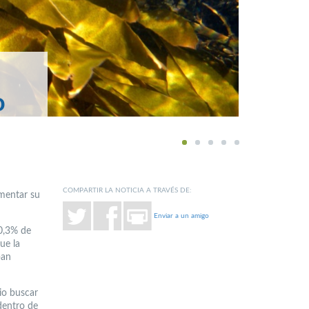
o
1
2
3
4
5
COMPARTIR LA NOTICIA A TRAVÉS DE:
ementar su
Enviar a un amigo
60,3% de
ue la
ban
io buscar
dentro de