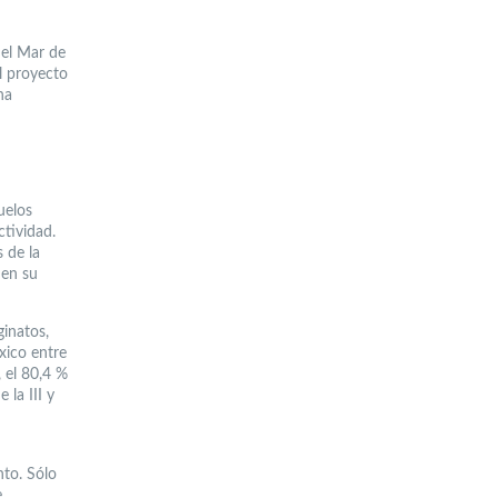
del Mar de
el proyecto
na
uelos
ctividad.
 de la
 en su
ginatos,
xico entre
 el 80,4 %
la III y
nto. Sólo
e