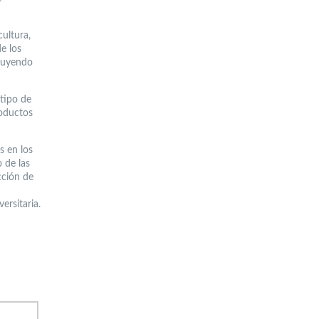
ultura,
e los
inuyendo
 tipo de
roductos
s en los
 de las
cción de
ersitaria.