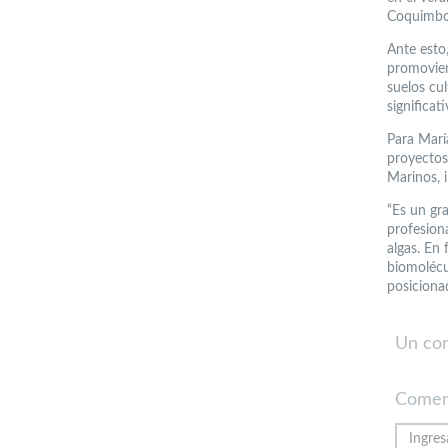
Coquimbo,
Ante esto
promovien
suelos cul
significat
Para María
proyectos
Marinos, i
“Es un gr
profesion
algas. En
biomolécu
posiciona
Un co
Comen