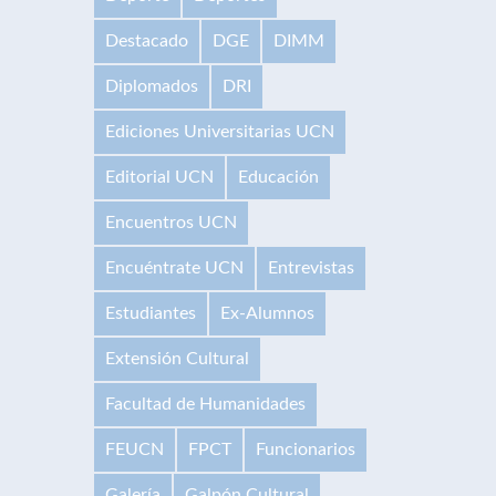
Destacado
DGE
DIMM
Diplomados
DRI
Ediciones Universitarias UCN
Editorial UCN
Educación
Encuentros UCN
Encuéntrate UCN
Entrevistas
Estudiantes
Ex-Alumnos
Extensión Cultural
Facultad de Humanidades
FEUCN
FPCT
Funcionarios
Galería
Galpón Cultural