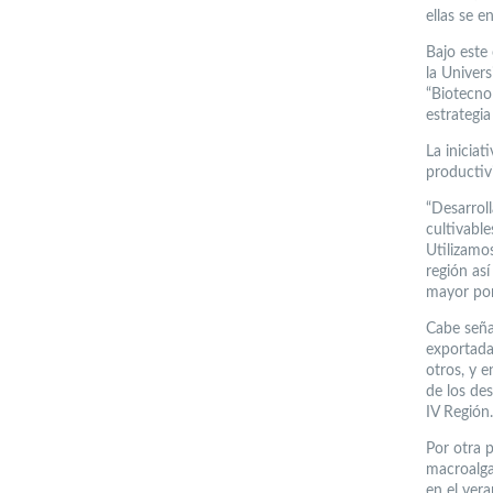
ellas se e
Bajo este
la Univers
“Biotecno
estrategia
La inicia
productiv
“Desarrol
cultivabl
Utilizamo
región as
mayor por
Cabe señal
exportada
otros, y 
de los de
IV Región.
Por otra p
macroalga
en el vera