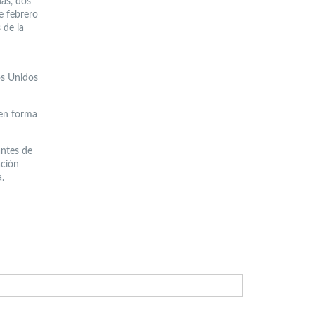
as, dos
e febrero
 de la
os Unidos
 en forma
antes de
ación
.