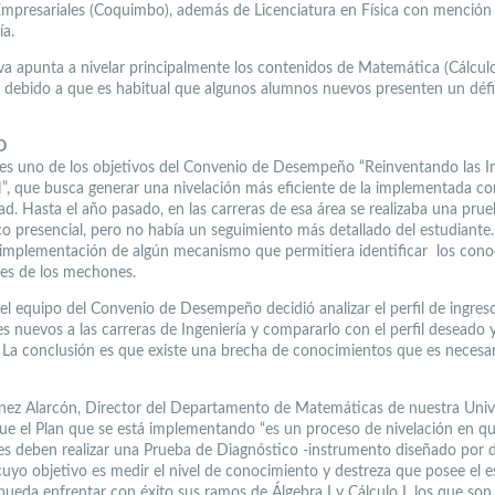
Empresariales (Coquimbo), además de Licenciatura en Física con mención
a.
tiva apunta a nivelar principalmente los contenidos de Matemática (Cálculo
), debido a que es habitual que algunos alumnos nuevos presenten un défi
O
 es uno de los objetivos del Convenio de Desempeño “Reinventando las In
”, que busca generar una nivelación más eficiente de la implementada co
ad. Hasta el año pasado, en las carreras de esa área se realizaba una pru
co presencial, pero no había un seguimiento más detallado del estudiante
a implementación de algún mecanismo que permitiera identificar los con
res de los mechones.
 el equipo del Convenio de Desempeño decidió analizar el perfil de ingres
s nuevos a las carreras de Ingeniería y compararlo con el perfil deseado 
 La conclusión es que existe una brecha de conocimientos que es necesari
nez Alarcón, Director del Departamento de Matemáticas de nuestra Univ
ue el Plan que se está implementando “es un proceso de nivelación en qu
es deben realizar una Prueba de Diagnóstico -instrumento diseñado por 
cuyo objetivo es medir el nivel de conocimiento y destreza que posee el e
pueda enfrentar con éxito sus ramos de Álgebra I y Cálculo I, los que son