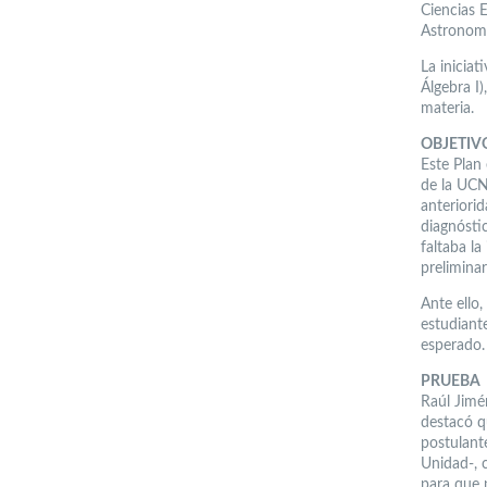
Ciencias 
Astronomí
La inicia
Álgebra I
materia.
OBJETIV
Este Plan
de la UCN
anteriorid
diagnósti
faltaba l
prelimina
Ante ello,
estudiante
esperado.
PRUEBA
Raúl Jimé
destacó q
postulant
Unidad-, 
para que 