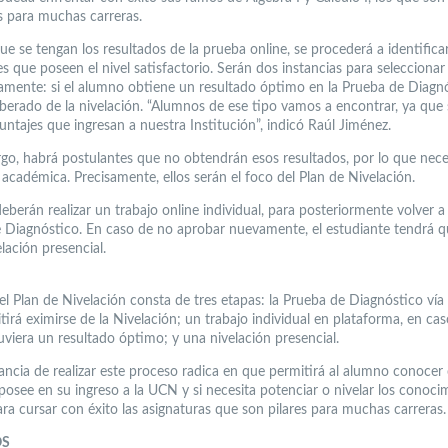
s para muchas carreras.
e se tengan los resultados de la prueba online, se procederá a identificar
s que poseen el nivel satisfactorio. Serán dos instancias para seleccionar
mente: si el alumno obtiene un resultado óptimo en la Prueba de Diagnó
iberado de la nivelación. “Alumnos de ese tipo vamos a encontrar, ya que 
untajes que ingresan a nuestra Institución”, indicó Raúl Jiménez.
go, habrá postulantes que no obtendrán esos resultados, por lo que nece
 académica. Precisamente, ellos serán el foco del Plan de Nivelación.
eberán realizar un trabajo online individual, para posteriormente volver a 
 Diagnóstico. En caso de no aprobar nuevamente, el estudiante tendrá qu
lación presencial.
l Plan de Nivelación consta de tres etapas: la Prueba de Diagnóstico vía 
irá eximirse de la Nivelación; un trabajo individual en plataforma, en ca
uviera un resultado óptimo; y una nivelación presencial.
ancia de realizar este proceso radica en que permitirá al alumno conocer c
 posee en su ingreso a la UCN y si necesita potenciar o nivelar los conoci
ara cursar con éxito las asignaturas que son pilares para muchas carreras.
S