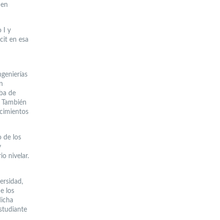
 en
 I y
cit en esa
genierías
n
eba de
. También
ocimientos
o de los
y
o nivelar.
ersidad,
e los
dicha
studiante