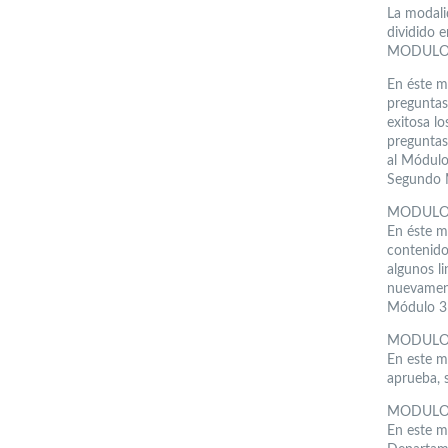
La modali
dividido 
MODULO 1
En éste m
preguntas
exitosa l
preguntas
al Módulo
Segundo 
MODULO 2
En éste m
contenidos
algunos li
nuevament
Módulo 3 
MODULO 3
En este m
aprueba, 
MODULO 4
En este m