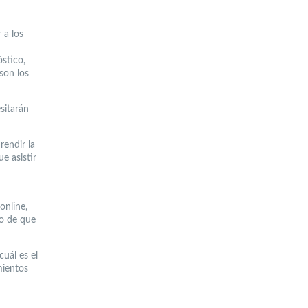
 a los
stico,
son los
sitarán
rendir la
e asistir
online,
so de que
uál es el
mientos