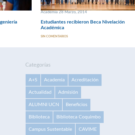
Academia 28 Marzo, 2014
geniería
Estudiantes recibieron Beca Nivelación
Académica
SIN COMENTARIOS
Categorías
A+S
Academia
Acreditación
Actualidad
Admisión
ALUMNI UCN
Beneficios
Biblioteca
Biblioteca Coquimbo
Campus Sustentable
CAVIME