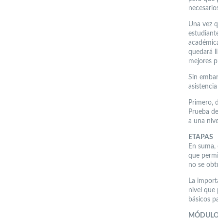
necesario
Una vez qu
estudiante
académica
quedará l
mejores p
Sin embar
asistencia
Primero, d
Prueba de
a una nive
ETAPAS
En suma, e
que permit
no se obt
La import
nivel que
básicos p
MÓDULO