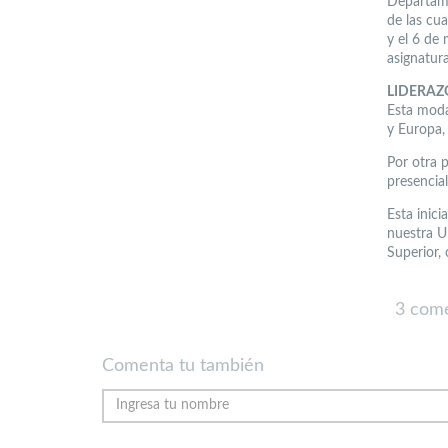
Departame
de las cu
y el 6 de 
asignatura
LIDERAZ
Esta moda
y Europa,
Por otra 
presencial
Esta inici
nuestra U
Superior,
3 come
Comenta tu también