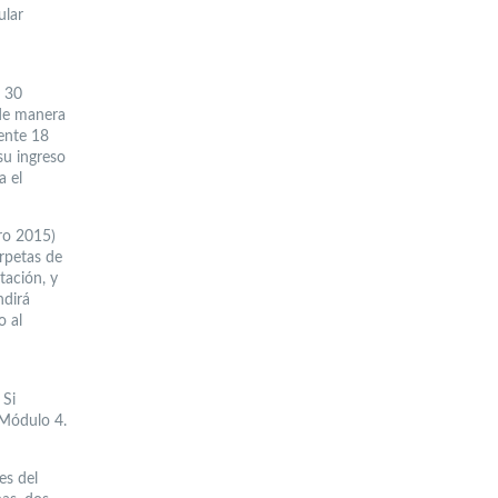
ular
e 30
 de manera
mente 18
su ingreso
a el
o 2015)
rpetas de
tación, y
ndirá
o al
 Si
 Módulo 4.
es del