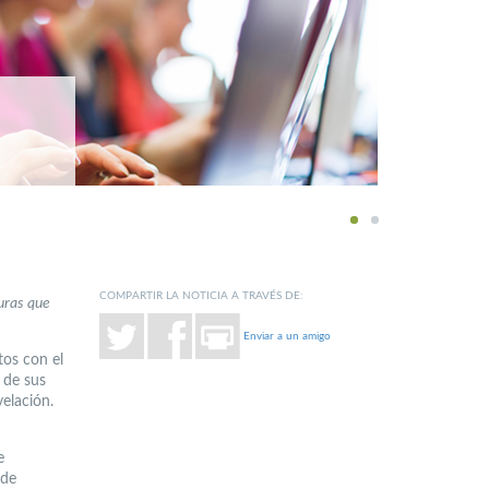
1
2
COMPARTIR LA NOTICIA A TRAVÉS DE:
uras que
Enviar a un amigo
tos con el
 de sus
elación.
e
 de