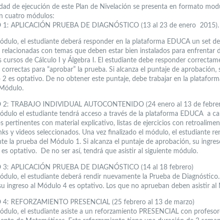
dad de ejecución de este Plan de Nivelación se presenta en formato mod
en cuatro módulos:
: APLICACIÓN PRUEBA DE DIAGNÓSTICO (13 al 23 de enero 2015).
ódulo, el estudiante deberá responder en la plataforma EDUCA un set d
 relacionadas con temas que deben estar bien instalados para enfrentar
os cursos de Cálculo I y Álgebra I. El estudiante debe responder correcta
 correctas para “aprobar” la prueba. Si alcanza el puntaje de aprobación, 
 2 es optativo. De no obtener este puntaje, debe trabajar en la plataform
Módulo.
: TRABAJO INDIVIDUAL AUTOCONTENIDO (24 enero al 13 de febrer
ódulo el estudiante tendrá acceso a través de la plataforma EDUCA a ca
 pertinentes con material explicativo, listas de ejercicios con retroalimen
nks y videos seleccionados. Una vez finalizado el módulo, el estudiante re
e la prueba del Módulo 1. Si alcanza el puntaje de aprobación, su ingres
es optativo. De no ser así, tendrá que asistir al siguiente módulo.
: APLICACIÓN PRUEBA DE DIAGNÓSTICO (14 al 18 febrero)
ódulo, el estudiante deberá rendir nuevamente la Prueba de Diagnóstico.
su ingreso al Módulo 4 es optativo. Los que no aprueban deben asistir al
: REFORZAMIENTO PRESENCIAL (25 febrero al 13 de marzo)
ódulo, el estudiante asiste a un reforzamiento PRESENCIAL con profesor