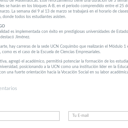
nto de Matemáticas. Este reforzamiento tiene una duración de 3 seman
ales se harán en los bloques A-B, en el periodo comprendido entre el 25 d
marzo. La semana del 9 al 13 de marzo se trabajará en el horario de clases
, donde todos los estudiantes asisten.
GO
lidad es implementada con éxito en prestigiosas universidades de Estad
 destacó Jiménez.
parte, hay carreras de la sede UCN Coquimbo que realizarán el Módulo 1
, como es el caso de la Escuela de Ciencias Empresariales.
ativa, agregó el académico, permitirá potenciar la formación de los estudi
niversidad, posicionando a la UCN como una institución líder en la Educ
 con una fuerte orientación hacia la Vocación Social en su labor académica
ntarios