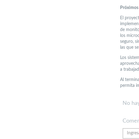
Próximos
El proyec
implement
de monitor
los micro
seguro, si
las que se
Los siste
aprovechan
a trabaja
Al termin
permita i
No hay
Comen