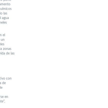
tamento
químicos
o las
l agua
neles
n el
e un
les
ra zonas
ida de las
a
tivo con
a de
de
rse en
te”,