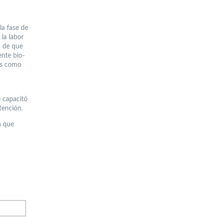
la fase de
la labor
a de que
ente bio-
nes como
e capacitó
tención.
a que