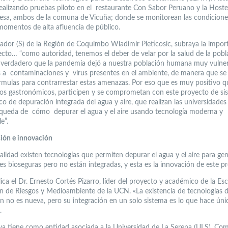
realizando pruebas piloto en el restaurante Con Sabor Peruano y la Hoster
sa, ambos de la comuna de Vicuña; donde se monitorean las condicione
 momentos de alta afluencia de público.
ador (S) de la Región de Coquimbo Wladimir Pleticosic, subraya la impor
ecto… “como autoridad, tenemos el deber de velar por la salud de la pobl
verdadero que la pandemia dejó a nuestra población humana muy vulner
 a contaminaciones y virus presentes en el ambiente, de manera que se
rmulas para contrarrestar estas amenazas. Por eso que es muy positivo q
os gastronómicos, participen y se comprometan con este proyecto de si
co de depuración integrada del agua y aire, que realizan las universidades 
queda de cómo depurar el agua y el aire usando tecnología moderna y
e”.
ión e innovación
alidad existen tecnologías que permiten depurar el agua y el aire para ge
es bioseguras pero no están integradas, y esta es la innovación de este p
lica el Dr. Ernesto Cortés Pizarro, líder del proyecto y académico de la Es
n de Riesgos y Medioambiente de la UCN. «La existencia de tecnologías 
n no es nueva, pero su integración en un solo sistema es lo que hace úni
.
tiva tiene como entidad asociada a la Universidad de La Serena (ULS). Co