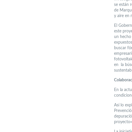
se están 
de Marque
y aire en
El Gobern
este proy
un hecho 
expuestos
buscar fó
empresari
fotovoltai
en la bús
sustentabl
Colaborac
En la actu
condicion
Así lo exp
Prevenció
depuració
proyecto»
La inicia