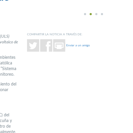
1
2
3
4
COMPARTIR LA NOTICIA A TRAVÉS DE:
 (ULS)
voltaico de
Enviar a un amigo
ambientes
atólica
 “Sistema
nitoreo.
miento del
ionar
C) del
icuña y
tro de
ualmente,