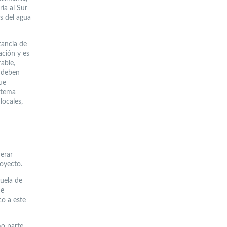
ía al Sur
s del agua
tancia de
ación y es
able,
 deben
ue
stema
locales,
nerar
royecto.
cuela de
de
co a este
mo parte