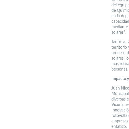
del equip
de Químic
en la dep
capacidad
mediante 
solares”.
Tanto la 
territori
proceso d
solares, 
más retir
personas.
Impacto y
Juan Nico
Municipal
diversas 
Vicuña; r
Innovació
fotovolta
empresas 
enfatizó.