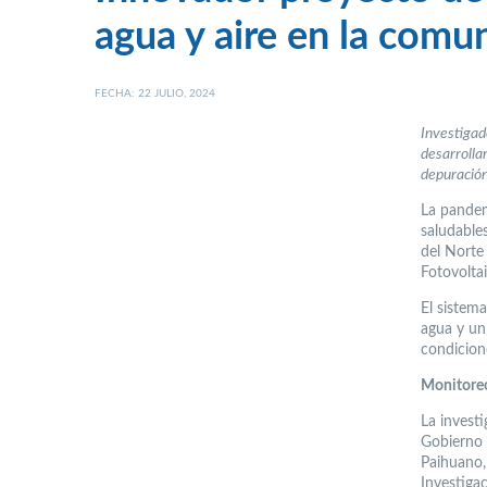
agua y aire en la comu
FECHA: 22 JULIO, 2024
Investigad
desarrolla
depuración
La pandem
saludables
del Norte
Fotovolta
El sistema
agua y un
condicion
Monitoreo
La invest
Gobierno 
Paihuano,
Investiga