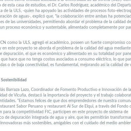
o de esta casa de estudios, el Dr. Carlos Rodríguez, académico del Depar
a de la ULS, -quien ha apoyado las actividades de procesos foto-electro
uración de aguas-, explicó que, “la colaboración entre ambas ha potenciad
es de las universidades, permitiendo abordar el problema de la calidad de
un proceso económico y sustentable, alimentado completamente por pa
UCN como la ULS, agregó el académico, poseen un fuerte compromiso co
o y en este proyecto se aborda el problema de la calidad del agua mediant
e depuración, el que es económico y alimentado en su totalidad por pane
lo que hace que no tenga costos asociados a consumo eléctrico, lo que pa
adas o de baja conectividad, es fundamental, mejorando así la calidad de v
 Sostenibilidad
lás Barraza Lazo, Coordinador de Fomento Productivo e Innovación de l
idad de Vicuña, destacó la importancia del proyecto y el trabajo colabora
entidades. “Estamos felices de que dos emprendedores de nuestra comun
estaurant Sabor Peruano y restaurant Al Sur de Elqui, a través del Fondo 
n para la competitividad FIC, participen en este proyecto de sistema de
ico de depuración integrada de agua y aire, que les permitirán transforma
innovadoras más sostenibles, amigables con el cuidado del medio ambien