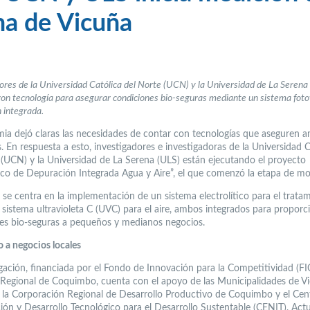
na de Vicuña
ores de la Universidad Católica del Norte (UCN) y la Universidad de La Serena
ron tecnología para asegurar condiciones bio-seguras mediante un sistema foto
 integrada.
ia dejó claras las necesidades de contar con tecnologías que aseguren 
. En respuesta a esto, investigadores e investigadoras de la Universidad C
 (UCN) y la Universidad de La Serena (ULS) están ejecutando el proyecto
ico de Depuración Integrada Agua y Aire”, el que comenzó la etapa de mo
 se centra en la implementación de un sistema electrolítico para el trata
 sistema ultravioleta C (UVC) para el aire, ambos integrados para proporc
es bio-seguras a pequeños y medianos negocios.
 a negocios locales
igación, financiada por el Fondo de Innovación para la Competitividad (FI
Regional de Coquimbo, cuenta con el apoyo de las Municipalidades de V
 la Corporación Regional de Desarrollo Productivo de Coquimbo y el Cen
ción y Desarrollo Tecnológico para el Desarrollo Sustentable (CENIT). Act