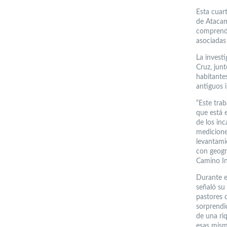
Esta cuar
de Atacam
comprende
asociadas
La invest
Cruz, junt
habitante
antiguos 
“Este tra
que está 
de los in
medicione
levantami
con geogr
Camino In
Durante el
señaló su 
pastores 
sorprendi
de una ri
esas mism