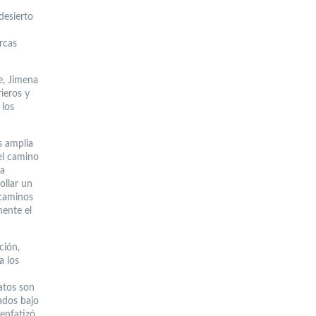
desierto
rcas
e, Jimena
rieros y
 los
s amplia
el camino
 a
ollar un
 caminos
mente el
ción,
a los
atos son
ados bajo
enfatizó.