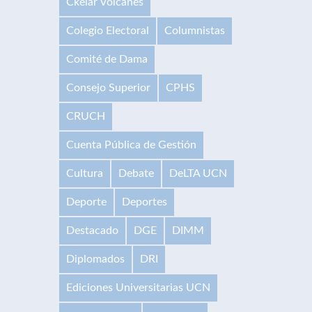
Ckelar Volcanes
Colegio Electoral
Columnistas
Comité de Dama
Consejo Superior
CPHS
CRUCH
Cuenta Pública de Gestión
Cultura
Debate
DeLTA UCN
Deporte
Deportes
Destacado
DGE
DIMM
Diplomados
DRI
Ediciones Universitarias UCN