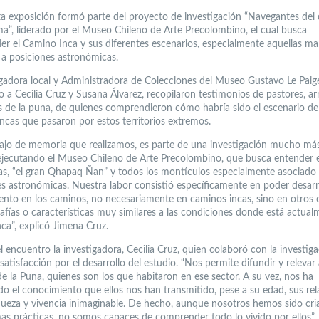
ta exposición formó parte del proyecto de investigación “Navegantes del 
a”, liderado por el Museo Chileno de Arte Precolombino, el cual busca
r el Camino Inca y sus diferentes escenarios, especialmente aquellas ma
 a posiciones astronómicas.
igadora local y Administradora de Colecciones del Museo Gustavo Le Paig
o a Cecilia Cruz y Susana Álvarez, recopilaron testimonios de pastores, ar
s de la puna, de quienes comprendieron cómo habría sido el escenario de
incas que pasaron por estos territorios extremos.
bajo de memoria que realizamos, es parte de una investigación mucho má
ejecutando el Museo Chileno de Arte Precolombino, que busca entender 
cas, “el gran Qhapaq Ñan” y todos los montículos especialmente asociado
s astronómicas. Nuestra labor consistió específicamente en poder desarr
ento en los caminos, no necesariamente en caminos incas, sino en otros
afías o características muy similares a las condiciones donde está actual
ca”, explicó Jimena Cruz.
 encuentro la investigadora, Cecilia Cruz, quien colaboró con la investiga
satisfacción por el desarrollo del estudio. “Nos permite difundir y relevar 
de la Puna, quienes son los que habitaron en ese sector. A su vez, nos ha
do el conocimiento que ellos nos han transmitido, pese a su edad, sus rel
queza y vivencia inimaginable. De hecho, aunque nosotros hemos sido cri
as prácticas, no somos capaces de comprender todo lo vivido por ellos”, 