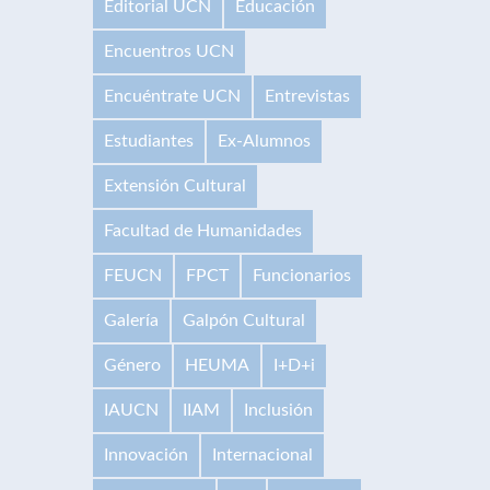
Editorial UCN
Educación
Encuentros UCN
Encuéntrate UCN
Entrevistas
Estudiantes
Ex-Alumnos
Extensión Cultural
Facultad de Humanidades
FEUCN
FPCT
Funcionarios
Galería
Galpón Cultural
Género
HEUMA
I+D+i
IAUCN
IIAM
Inclusión
Innovación
Internacional