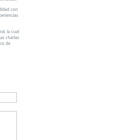
ndidad con
periencias
al, la cual
as charlas
dro de