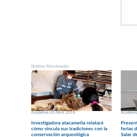
Noticias Relacionadas
Academia 20 Abril, 2018
Academi
Investigadora atacameña relatará
Present
cómo vincula sus tradiciones con la
ferias 
conservación arqueológica
Salar d