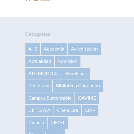
SIN COMENTARIOS
Categorías
A+S
Academia
Acreditación
Actualidad
Admisión
ALUMNI UCN
Beneficios
Biblioteca
Biblioteca Coquimbo
Campus Sustentable
CAVIME
CEITSAZA
Chela Lira
CIAP
Ciencia
CIMET