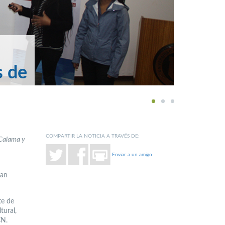
s de
1
2
3
COMPARTIR LA NOTICIA A TRAVÉS DE:
 Calama y
Enviar a un amigo
can
te de
tural,
CN.