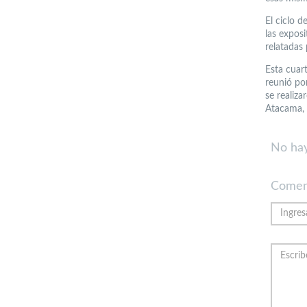
El ciclo 
las expos
relatadas 
Esta cuart
reunió po
se realiz
Atacama, 
No hay
Comen