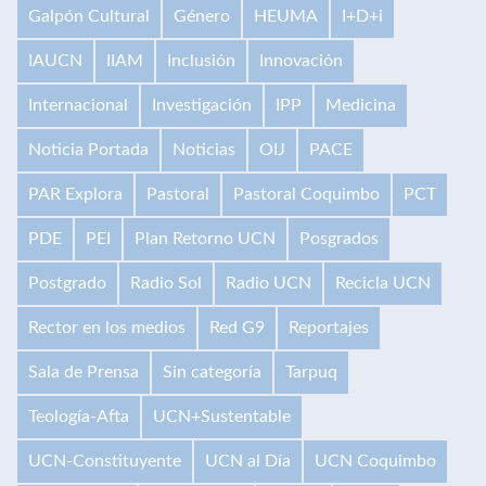
Galpón Cultural
Género
HEUMA
I+D+i
IAUCN
IIAM
Inclusión
Innovación
Internacional
Investigación
IPP
Medicina
Noticia Portada
Noticias
OIJ
PACE
PAR Explora
Pastoral
Pastoral Coquimbo
PCT
PDE
PEI
Plan Retorno UCN
Posgrados
Postgrado
Radio Sol
Radio UCN
Recicla UCN
Rector en los medios
Red G9
Reportajes
Sala de Prensa
Sin categoría
Tarpuq
Teología-Afta
UCN+Sustentable
UCN-Constituyente
UCN al Día
UCN Coquimbo