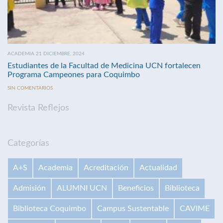
ACADEMIA 21 DICIEMBRE, 2024
Estudiantes de la Facultad de Medicina UCN fortalecen
Programa Campeones para Coquimbo
SIN COMENTARIOS
Revista Reflejos
Categorías
A+S
Academia
Acreditación
Actualidad
Admisión
ALUMNI UCN
Beneficios
Biblioteca
Biblioteca Coquimbo
Campus Sustentable
CAVIME