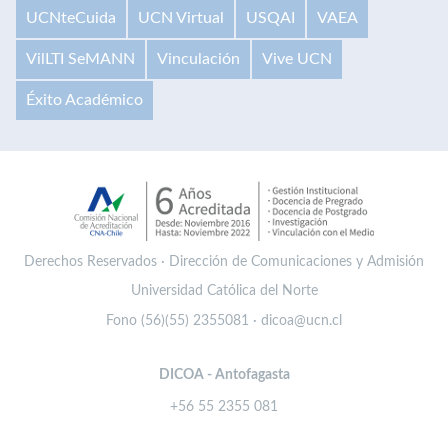
UCNteCuida
UCN Virtual
USQAI
VAEA
VilLTI SeMANN
Vinculación
Vive UCN
Éxito Académico
Derechos Reservados · Dirección de Comunicaciones y Admisión
Universidad Católica del Norte
Fono (56)(55) 2355081 · dicoa@ucn.cl
DICOA - Antofagasta
+56 55 2355 081