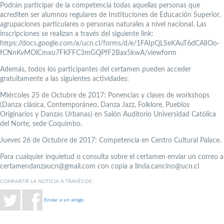
Podrán participar de la competencia todas aquellas personas que
acrediten ser alumnos regulares de Instituciones de Educación Superior,
agrupaciones particulares o personas naturales a nivel nacional. Las
inscripciones se realizan a través del siguiente link:
https://docs.google.com/a/ucn.cl/forms/d/e/1FAIpQLSeKAuT6dCAlIOo-
fCNnKvMOlCmxu7FKFFC3mGQPfF2Bax5kwA/viewform
Además, todos los participantes del certamen pueden acceder
gratuitamente a las siguientes actividades:
Miércoles 25 de Octubre de 2017: Ponencias y clases de workshops
(Danza clásica, Contemporáneo, Danza Jazz, Folklore, Pueblos
Originarios y Danzas Urbanas) en Salón Auditorio Universidad Católica
del Norte, sede Coquimbo.
Jueves 26 de Octubre de 2017: Competencia en Centro Cultural Palace.
Para cualquier inquietud o consulta sobre el certamen enviar un correo a
certamendanzaucn@gmail.com con copia a linda.cancino@ucn.cl
COMPARTIR LA NOTICIA A TRAVÉS DE:
Enviar a un amigo