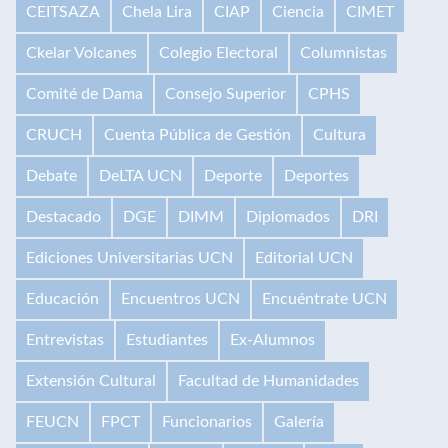
CEITSAZA
Chela Lira
CIAP
Ciencia
CIMET
Ckelar Volcanes
Colegio Electoral
Columnistas
Comité de Dama
Consejo Superior
CPHS
CRUCH
Cuenta Pública de Gestión
Cultura
Debate
DeLTA UCN
Deporte
Deportes
Destacado
DGE
DIMM
Diplomados
DRI
Ediciones Universitarias UCN
Editorial UCN
Educación
Encuentros UCN
Encuéntrate UCN
Entrevistas
Estudiantes
Ex-Alumnos
Extensión Cultural
Facultad de Humanidades
FEUCN
FPCT
Funcionarios
Galería