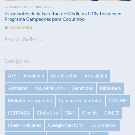
ACADEMIA 21 DICIEMBRE, 2024
Estudiantes de la Facultad de Medicina UCN fortalecen
Programa Campeones para Coquimbo
SIN COMENTARIOS
Revista Reflejos
Categorías
A+S
Academia
Acreditación
Actualidad
Admisión
ALUMNI UCN
Beneficios
Biblioteca
Biblioteca Coquimbo
Campus Sustentable
CAVIME
CEITSAZA
Chela Lira
CIAP
Ciencia
CIMET
Ckelar Volcanes
Colegio Electoral
Columnistas