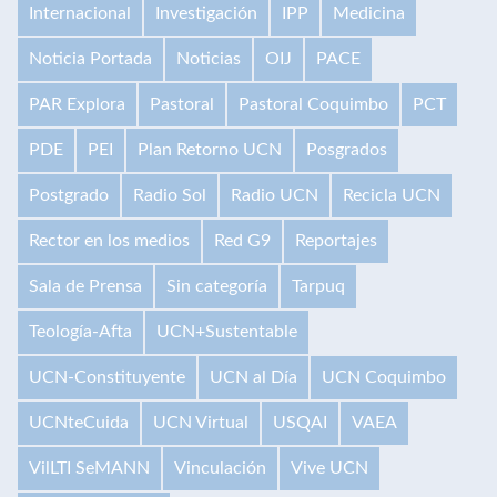
Internacional
Investigación
IPP
Medicina
Noticia Portada
Noticias
OIJ
PACE
PAR Explora
Pastoral
Pastoral Coquimbo
PCT
PDE
PEI
Plan Retorno UCN
Posgrados
Postgrado
Radio Sol
Radio UCN
Recicla UCN
Rector en los medios
Red G9
Reportajes
Sala de Prensa
Sin categoría
Tarpuq
Teología-Afta
UCN+Sustentable
UCN-Constituyente
UCN al Día
UCN Coquimbo
UCNteCuida
UCN Virtual
USQAI
VAEA
VilLTI SeMANN
Vinculación
Vive UCN