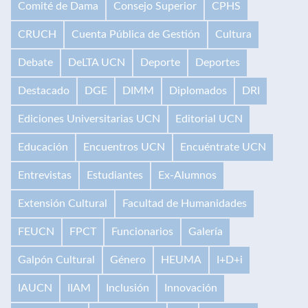
Comité de Dama
Consejo Superior
CPHS
CRUCH
Cuenta Pública de Gestión
Cultura
Debate
DeLTA UCN
Deporte
Deportes
Destacado
DGE
DIMM
Diplomados
DRI
Ediciones Universitarias UCN
Editorial UCN
Educación
Encuentros UCN
Encuéntrate UCN
Entrevistas
Estudiantes
Ex-Alumnos
Extensión Cultural
Facultad de Humanidades
FEUCN
FPCT
Funcionarios
Galería
Galpón Cultural
Género
HEUMA
I+D+i
IAUCN
IIAM
Inclusión
Innovación