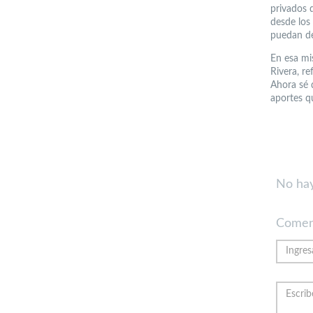
privados 
desde los
puedan de
En esa mis
Rivera, re
Ahora sé 
aportes q
No hay
Comen