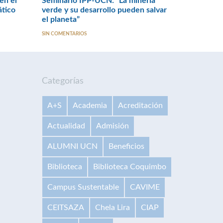
en el
Seminario IPP-UCN: “La minería
ático
verde y su desarrollo pueden salvar
el planeta”
SIN COMENTARIOS
Categorías
A+S
Academia
Acreditación
Actualidad
Admisión
ALUMNI UCN
Beneficios
Biblioteca
Biblioteca Coquimbo
Campus Sustentable
CAVIME
CEITSAZA
Chela Lira
CIAP