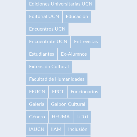
Ediciones Universitarias UCN
Editorial UCN
Educación
Encuentros UCN
Encuéntrate UCN
Entrevistas
Estudiantes
Ex-Alumnos
Extensión Cultural
Facultad de Humanidades
FEUCN
FPCT
Funcionarios
Galería
Galpón Cultural
Género
HEUMA
I+D+i
IAUCN
IIAM
Inclusión