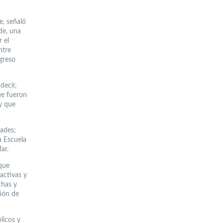
e, señaló
de, una
 el
ntre
greso
decir,
ue fueron
y que
ades;
a Escuela
ar.
que
activas y
chas y
tión de
licos y