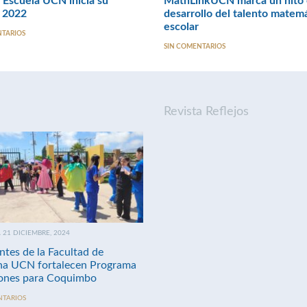
 Escuela UCN inicia su
MathLinkUCN marca un hito 
n 2022
desarrollo del talento matem
escolar
NTARIOS
SIN COMENTARIOS
Revista Reflejos
21 DICIEMBRE, 2024
ntes de la Facultad de
na UCN fortalecen Programa
nes para Coquimbo
NTARIOS