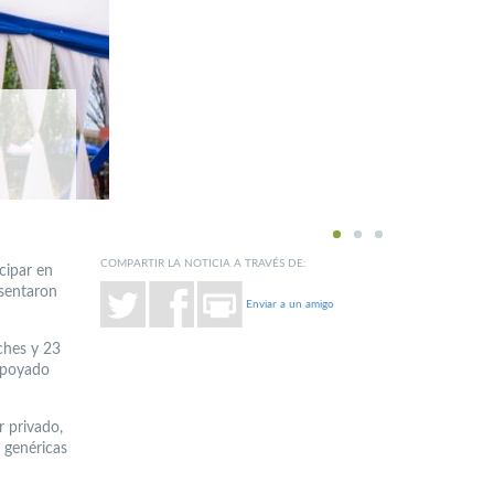
1
2
3
COMPARTIR LA NOTICIA A TRAVÉS DE:
cipar en
esentaron
Enviar a un amigo
ches y 23
 apoyado
r privado,
 genéricas