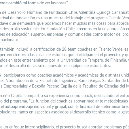
Verde cambió mi forma de ver las cosas”
a de Desarrollo Humano de Fundación Chile, Valentina Quiroga Canahuat
estival de Innovación es una muestra del trabajo del programa Talento Ver
a clave que demuestra que podemos hacer muchas más cosas para abordar
el desarrollo sostenible. En Fundación Chile, creemos en la colaboración e
ones de educación superior, empresas y comunidades como motor del pro
 nacional.»
también incluyó la certificación de 28 team coaches en Talento Verde, es 
pertenecientes a las casas de estudios que participan en el proyecto, y q
os en este entrenamiento por la Universidad de Tampere, de Finlandia, 
n el desarrollo de las soluciones de los equipos de estudiantes.
, participaron como coaches académicos y académicas de distintas unid
es Norambuena de la Escuela de Ingeniería, Karen Vargas Santander de l
as Empresariales y Begoña Peceno Capilla de la Facultad de Ciencias del M
ceño Capilla, compartió su experiencia como coach, destacando el enfo
o del programa. “La función del coach es apoyar mediante metodologías 
el autoaprendizaje individual y grupal, con la finalidad de determinar bre
soluciones, tanto en aspectos asociados al desarrollo técnico como la ges
de un enfoque interdisciplinario, el proyecto busca abordar problemas púb