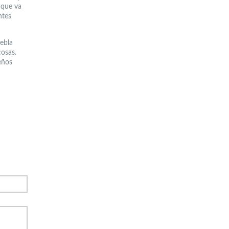
 que va
ntes
uebla
cosas.
eños