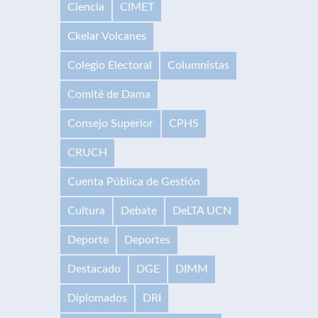
Ciencia
CIMET
Ckelar Volcanes
Colegio Electoral
Columnistas
Comité de Dama
Consejo Superior
CPHS
CRUCH
Cuenta Pública de Gestión
Cultura
Debate
DeLTA UCN
Deporte
Deportes
Destacado
DGE
DIMM
Diplomados
DRI