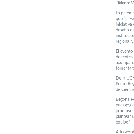
“Talento 
La gerent
que “el F
iniciativ
desafío d
instituci
regional y
El evento 
docentes 
acompañad
fomentaro
De la UCN
Pedro Rey
de Cienci
Begoña Pe
pedagógic
promover 
plantear 
equipo”.
A través 