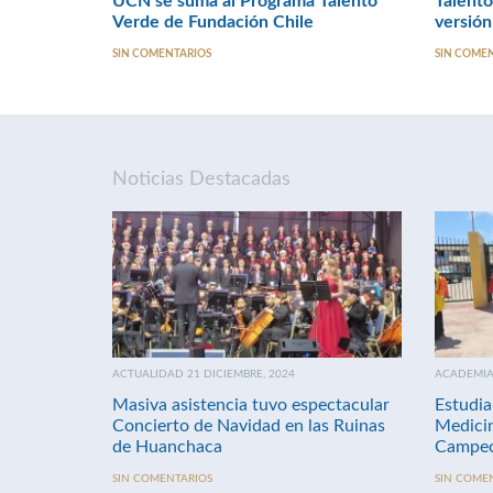
UCN se suma al Programa Talento
Talento
Verde de Fundación Chile
versió
SIN COMENTARIOS
SIN COME
Noticias Destacadas
ACTUALIDAD 21 DICIEMBRE, 2024
ACADEMIA 
Masiva asistencia tuvo espectacular
Estudia
Concierto de Navidad en las Ruinas
Medici
de Huanchaca
Campeo
SIN COMENTARIOS
SIN COME