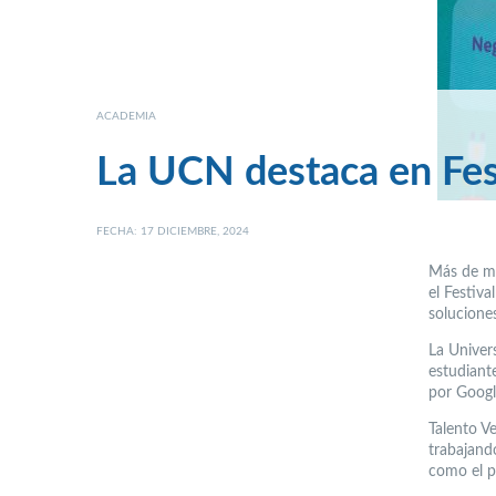
ACADEMIA
La UCN destaca en Fes
FECHA: 17 DICIEMBRE, 2024
Más de mi
el Festiv
solucione
La Univer
estudiant
por Googl
Talento V
trabajand
como el p