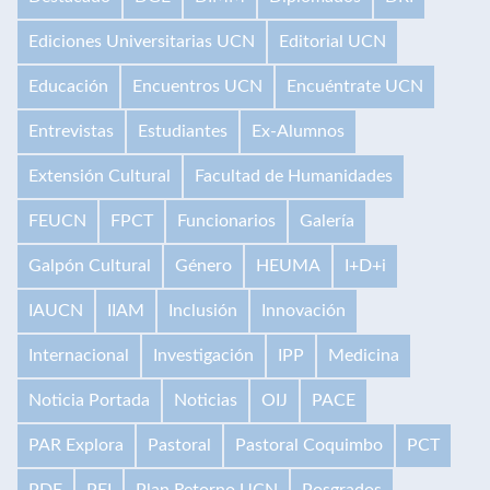
Ediciones Universitarias UCN
Editorial UCN
Educación
Encuentros UCN
Encuéntrate UCN
Entrevistas
Estudiantes
Ex-Alumnos
Extensión Cultural
Facultad de Humanidades
FEUCN
FPCT
Funcionarios
Galería
Galpón Cultural
Género
HEUMA
I+D+i
IAUCN
IIAM
Inclusión
Innovación
Internacional
Investigación
IPP
Medicina
Noticia Portada
Noticias
OIJ
PACE
PAR Explora
Pastoral
Pastoral Coquimbo
PCT
PDE
PEI
Plan Retorno UCN
Posgrados