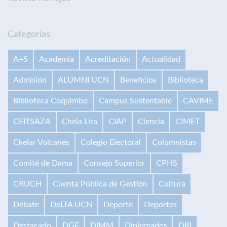
Categorías
A+S
Academia
Acreditación
Actualidad
Admisión
ALUMNI UCN
Beneficios
Biblioteca
Biblioteca Coquimbo
Campus Sustentable
CAVIME
CEITSAZA
Chela Lira
CIAP
Ciencia
CIMET
Ckelar Volcanes
Colegio Electoral
Columnistas
Comité de Dama
Consejo Superior
CPHS
CRUCH
Cuenta Pública de Gestión
Cultura
Debate
DeLTA UCN
Deporte
Deportes
Destacado
DGE
DIMM
Diplomados
DRI