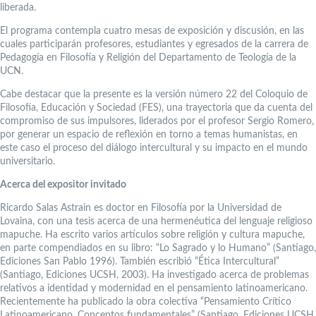
liberada.
El programa contempla cuatro mesas de exposición y discusión, en las
cuales participarán profesores, estudiantes y egresados de la carrera de
Pedagogía en Filosofía y Religión del Departamento de Teología de la
UCN.
Cabe destacar que la presente es la versión número 22 del Coloquio de
Filosofía, Educación y Sociedad (FES), una trayectoria que da cuenta del
compromiso de sus impulsores, liderados por el profesor Sergio Romero,
por generar un espacio de reflexión en torno a temas humanistas, en
este caso el proceso del diálogo intercultural y su impacto en el mundo
universitario.
Acerca del expositor invitado
Ricardo Salas Astrain es doctor en Filosofía por la Universidad de
Lovaina, con una tesis acerca de una hermenéutica del lenguaje religioso
mapuche. Ha escrito varios artículos sobre religión y cultura mapuche,
en parte compendiados en su libro: “Lo Sagrado y lo Humano” (Santiago,
Ediciones San Pablo 1996). También escribió “Ética Intercultural”
(Santiago, Ediciones UCSH, 2003). Ha investigado acerca de problemas
relativos a identidad y modernidad en el pensamiento latinoamericano.
Recientemente ha publicado la obra colectiva “Pensamiento Crítico
Latinoamericano. Conceptos fundamentales” (Santiago, Ediciones UCSH,