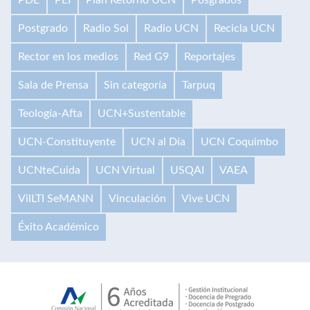
Postgrado
Radio Sol
Radio UCN
Recicla UCN
Rector en los medios
Red G9
Reportajes
Sala de Prensa
Sin categoría
Tarpuq
Teología-Afta
UCN+Sustentable
UCN-Constituyente
UCN al Día
UCN Coquimbo
UCNteCuida
UCN Virtual
USQAI
VAEA
VilLTI SeMANN
Vinculación
Vive UCN
Éxito Académico