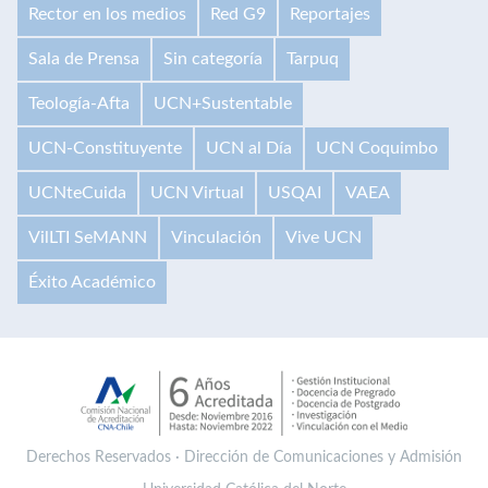
Rector en los medios
Red G9
Reportajes
Sala de Prensa
Sin categoría
Tarpuq
Teología-Afta
UCN+Sustentable
UCN-Constituyente
UCN al Día
UCN Coquimbo
UCNteCuida
UCN Virtual
USQAI
VAEA
VilLTI SeMANN
Vinculación
Vive UCN
Éxito Académico
Derechos Reservados · Dirección de Comunicaciones y Admisión