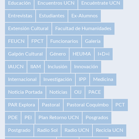
Educación
Encuentros UCN
Encuéntrate UCN
Entrevistas
Estudiantes
Ex-Alumnos
Extensión Cultural
Facultad de Humanidades
FEUCN
FPCT
Funcionarios
Galería
Galpón Cultural
Género
HEUMA
I+D+i
IAUCN
IIAM
Inclusión
Innovación
Internacional
Investigación
IPP
Medicina
Noticia Portada
Noticias
OIJ
PACE
PAR Explora
Pastoral
Pastoral Coquimbo
PCT
PDE
PEI
Plan Retorno UCN
Posgrados
Postgrado
Radio Sol
Radio UCN
Recicla UCN