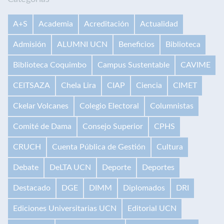
A+S
Academia
Acreditación
Actualidad
Admisión
ALUMNI UCN
Beneficios
Biblioteca
Biblioteca Coquimbo
Campus Sustentable
CAVIME
CEITSAZA
Chela Lira
CIAP
Ciencia
CIMET
Ckelar Volcanes
Colegio Electoral
Columnistas
Comité de Dama
Consejo Superior
CPHS
CRUCH
Cuenta Pública de Gestión
Cultura
Debate
DeLTA UCN
Deporte
Deportes
Destacado
DGE
DIMM
Diplomados
DRI
Ediciones Universitarias UCN
Editorial UCN