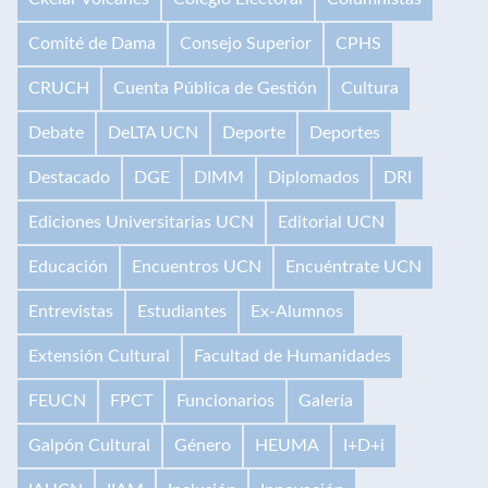
Comité de Dama
Consejo Superior
CPHS
CRUCH
Cuenta Pública de Gestión
Cultura
Debate
DeLTA UCN
Deporte
Deportes
Destacado
DGE
DIMM
Diplomados
DRI
Ediciones Universitarias UCN
Editorial UCN
Educación
Encuentros UCN
Encuéntrate UCN
Entrevistas
Estudiantes
Ex-Alumnos
Extensión Cultural
Facultad de Humanidades
FEUCN
FPCT
Funcionarios
Galería
Galpón Cultural
Género
HEUMA
I+D+i