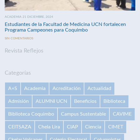
ACADEMIA 21 DICIEMBRE, 2024
Estudiantes de la Facultad de Medicina UCN fortalecen
Programa Campeones para Coquimbo
SIN COMENTARIOS
Revista Reflejos
Categorías
A+S
Academia
Acreditación
Actualidad
Admisión
ALUMNI UCN
Beneficios
Biblioteca
Biblioteca Coquimbo
Campus Sustentable
CAVIME
CEITSAZA
Chela Lira
CIAP
Ciencia
CIMET
Ckelar Volcanes
Colegio Electoral
Columnistas