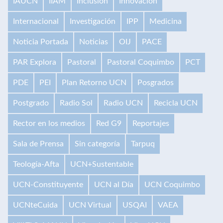
IAUCN
IIAM
Inclusión
Innovación
Internacional
Investigación
IPP
Medicina
Noticia Portada
Noticias
OIJ
PACE
PAR Explora
Pastoral
Pastoral Coquimbo
PCT
PDE
PEI
Plan Retorno UCN
Posgrados
Postgrado
Radio Sol
Radio UCN
Recicla UCN
Rector en los medios
Red G9
Reportajes
Sala de Prensa
Sin categoría
Tarpuq
Teología-Afta
UCN+Sustentable
UCN-Constituyente
UCN al Día
UCN Coquimbo
UCNteCuida
UCN Virtual
USQAI
VAEA