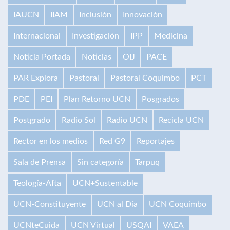
IAUCN
IIAM
Inclusión
Innovación
Internacional
Investigación
IPP
Medicina
Noticia Portada
Noticias
OIJ
PACE
PAR Explora
Pastoral
Pastoral Coquimbo
PCT
PDE
PEI
Plan Retorno UCN
Posgrados
Postgrado
Radio Sol
Radio UCN
Recicla UCN
Rector en los medios
Red G9
Reportajes
Sala de Prensa
Sin categoría
Tarpuq
Teología-Afta
UCN+Sustentable
UCN-Constituyente
UCN al Día
UCN Coquimbo
UCNteCuida
UCN Virtual
USQAI
VAEA