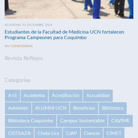
ACADEMIA 21 DICIEMBRE, 2024
Estudiantes de la Facultad de Medicina UCN fortalecen
Programa Campeones para Coquimbo
SIN COMENTARIOS
Revista Reflejos
Categorías
A+S
Academia
Acreditación
Actualidad
Admisión
ALUMNI UCN
Beneficios
Biblioteca
Biblioteca Coquimbo
Campus Sustentable
CAVIME
CEITSAZA
Chela Lira
CIAP
Ciencia
CIMET