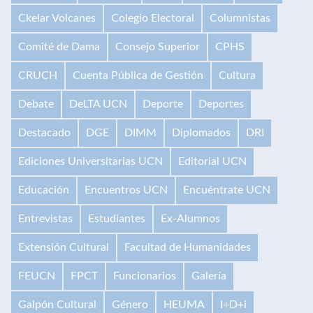
Ckelar Volcanes
Colegio Electoral
Columnistas
Comité de Dama
Consejo Superior
CPHS
CRUCH
Cuenta Pública de Gestión
Cultura
Debate
DeLTA UCN
Deporte
Deportes
Destacado
DGE
DIMM
Diplomados
DRI
Ediciones Universitarias UCN
Editorial UCN
Educación
Encuentros UCN
Encuéntrate UCN
Entrevistas
Estudiantes
Ex-Alumnos
Extensión Cultural
Facultad de Humanidades
FEUCN
FPCT
Funcionarios
Galería
Galpón Cultural
Género
HEUMA
I+D+i