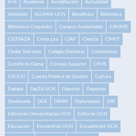
A+S
Academia
Acreditación
Actualidad
Admisión
ALUMNI UCN
Beneficios
Biblioteca
Biblioteca Coquimbo
Campus Sustentable
CAVIME
CEITSAZA
Chela Lira
CIAP
Ciencia
CIMET
Ckelar Volcanes
Colegio Electoral
Columnistas
Comité de Dama
Consejo Superior
CPHS
CRUCH
Cuenta Pública de Gestión
Cultura
Debate
DeLTA UCN
Deporte
Deportes
Destacado
DGE
DIMM
Diplomados
DRI
Ediciones Universitarias UCN
Editorial UCN
Educación
Encuentros UCN
Encuéntrate UCN