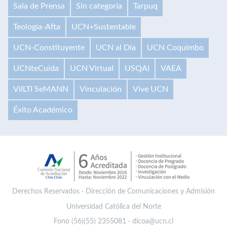
Sala de Prensa
Sin categoría
Tarpuq
Teología-Afta
UCN+Sustentable
UCN-Constituyente
UCN al Día
UCN Coquimbo
UCNteCuida
UCN Virtual
USQAI
VAEA
VilLTI SeMANN
Vinculación
Vive UCN
Éxito Académico
Derechos Reservados · Dirección de Comunicaciones y Admisión
Universidad Católica del Norte
Fono (56)(55) 2355081 · dicoa@ucn.cl