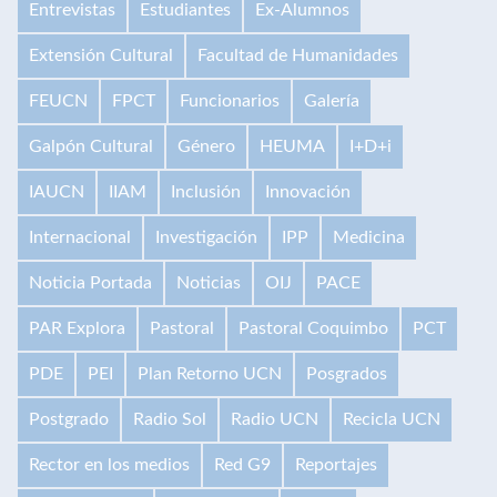
Entrevistas
Estudiantes
Ex-Alumnos
Extensión Cultural
Facultad de Humanidades
FEUCN
FPCT
Funcionarios
Galería
Galpón Cultural
Género
HEUMA
I+D+i
IAUCN
IIAM
Inclusión
Innovación
Internacional
Investigación
IPP
Medicina
Noticia Portada
Noticias
OIJ
PACE
PAR Explora
Pastoral
Pastoral Coquimbo
PCT
PDE
PEI
Plan Retorno UCN
Posgrados
Postgrado
Radio Sol
Radio UCN
Recicla UCN
Rector en los medios
Red G9
Reportajes