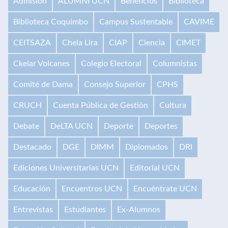
Admisión
ALUMNI UCN
Beneficios
Biblioteca
Biblioteca Coquimbo
Campus Sustentable
CAVIME
CEITSAZA
Chela Lira
CIAP
Ciencia
CIMET
Ckelar Volcanes
Colegio Electoral
Columnistas
Comité de Dama
Consejo Superior
CPHS
CRUCH
Cuenta Pública de Gestión
Cultura
Debate
DeLTA UCN
Deporte
Deportes
Destacado
DGE
DIMM
Diplomados
DRI
Ediciones Universitarias UCN
Editorial UCN
Educación
Encuentros UCN
Encuéntrate UCN
Entrevistas
Estudiantes
Ex-Alumnos