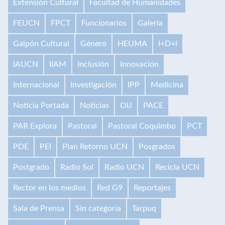
Extensión Cultural
Facultad de Humanidades
FEUCN
FPCT
Funcionarios
Galería
Galpón Cultural
Género
HEUMA
I+D+i
IAUCN
IIAM
Inclusión
Innovación
Internacional
Investigación
IPP
Medicina
Noticia Portada
Noticias
OIJ
PACE
PAR Explora
Pastoral
Pastoral Coquimbo
PCT
PDE
PEI
Plan Retorno UCN
Posgrados
Postgrado
Radio Sol
Radio UCN
Recicla UCN
Rector en los medios
Red G9
Reportajes
Sala de Prensa
Sin categoría
Tarpuq