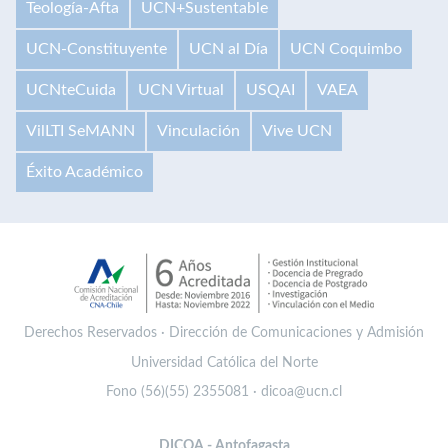
Teología-Afta
UCN+Sustentable
UCN-Constituyente
UCN al Día
UCN Coquimbo
UCNteCuida
UCN Virtual
USQAI
VAEA
VilLTI SeMANN
Vinculación
Vive UCN
Éxito Académico
Derechos Reservados · Dirección de Comunicaciones y Admisión
Universidad Católica del Norte
Fono (56)(55) 2355081 · dicoa@ucn.cl
DICOA - Antofagasta