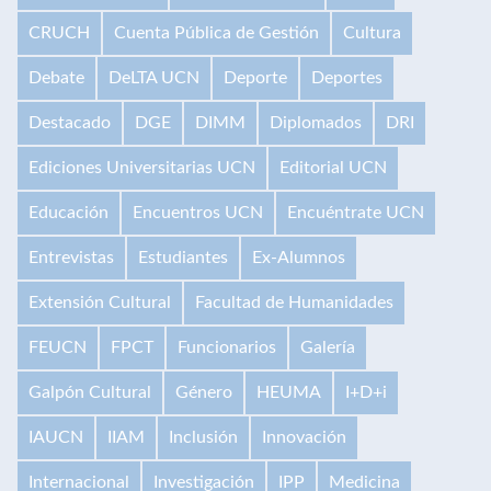
CRUCH
Cuenta Pública de Gestión
Cultura
Debate
DeLTA UCN
Deporte
Deportes
Destacado
DGE
DIMM
Diplomados
DRI
Ediciones Universitarias UCN
Editorial UCN
Educación
Encuentros UCN
Encuéntrate UCN
Entrevistas
Estudiantes
Ex-Alumnos
Extensión Cultural
Facultad de Humanidades
FEUCN
FPCT
Funcionarios
Galería
Galpón Cultural
Género
HEUMA
I+D+i
IAUCN
IIAM
Inclusión
Innovación
Internacional
Investigación
IPP
Medicina