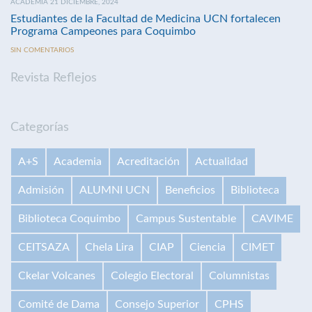
ACADEMIA 21 DICIEMBRE, 2024
Estudiantes de la Facultad de Medicina UCN fortalecen
Programa Campeones para Coquimbo
SIN COMENTARIOS
Revista Reflejos
Categorías
A+S
Academia
Acreditación
Actualidad
Admisión
ALUMNI UCN
Beneficios
Biblioteca
Biblioteca Coquimbo
Campus Sustentable
CAVIME
CEITSAZA
Chela Lira
CIAP
Ciencia
CIMET
Ckelar Volcanes
Colegio Electoral
Columnistas
Comité de Dama
Consejo Superior
CPHS