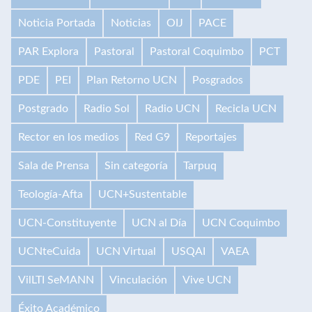
Noticia Portada
Noticias
OIJ
PACE
PAR Explora
Pastoral
Pastoral Coquimbo
PCT
PDE
PEI
Plan Retorno UCN
Posgrados
Postgrado
Radio Sol
Radio UCN
Recicla UCN
Rector en los medios
Red G9
Reportajes
Sala de Prensa
Sin categoría
Tarpuq
Teología-Afta
UCN+Sustentable
UCN-Constituyente
UCN al Día
UCN Coquimbo
UCNteCuida
UCN Virtual
USQAI
VAEA
VilLTI SeMANN
Vinculación
Vive UCN
Éxito Académico