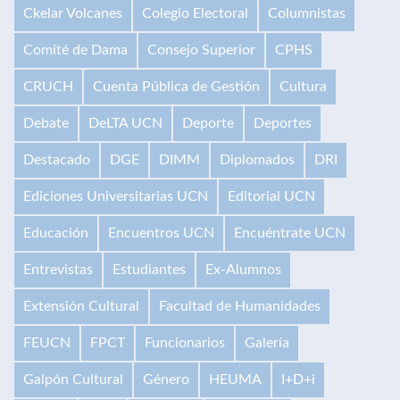
Ckelar Volcanes
Colegio Electoral
Columnistas
Comité de Dama
Consejo Superior
CPHS
CRUCH
Cuenta Pública de Gestión
Cultura
Debate
DeLTA UCN
Deporte
Deportes
Destacado
DGE
DIMM
Diplomados
DRI
Ediciones Universitarias UCN
Editorial UCN
Educación
Encuentros UCN
Encuéntrate UCN
Entrevistas
Estudiantes
Ex-Alumnos
Extensión Cultural
Facultad de Humanidades
FEUCN
FPCT
Funcionarios
Galería
Galpón Cultural
Género
HEUMA
I+D+i