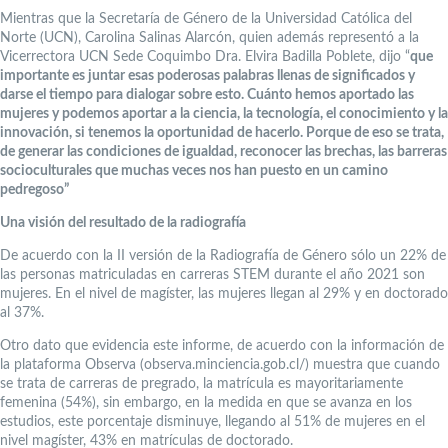
Mientras que la Secretaría de Género de la Universidad Católica del
Norte (UCN), Carolina Salinas Alarcón, quien además representó a la
Vicerrectora UCN Sede Coquimbo Dra. Elvira Badilla Poblete, dijo “
que
importante es juntar esas poderosas palabras llenas de significados y
darse el tiempo para dialogar sobre esto. Cuánto hemos aportado las
mujeres y podemos aportar a la ciencia, la tecnología, el conocimiento y la
innovación, si tenemos la oportunidad de hacerlo. Porque de eso se trata,
de generar las condiciones de igualdad, reconocer las brechas, las barreras
socioculturales que muchas veces nos han puesto en un camino
pedregoso”
Una visión del resultado de la radiografía
De acuerdo con la II versión de la Radiografía de Género sólo un 22% de
las personas matriculadas en carreras STEM durante el año 2021 son
mujeres. En el nivel de magíster, las mujeres llegan al 29% y en doctorado
al 37%.
Otro dato que evidencia este informe, de acuerdo con la información de
la plataforma Observa (observa.minciencia.gob.cl/) muestra que cuando
se trata de carreras de pregrado, la matrícula es mayoritariamente
femenina (54%), sin embargo, en la medida en que se avanza en los
estudios, este porcentaje disminuye, llegando al 51% de mujeres en el
nivel magíster, 43% en matrículas de doctorado.