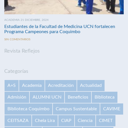
ACADEMIA 21 DICIEMBRE, 2024
Estudiantes de la Facultad de Medicina UCN fortalecen
Programa Campeones para Coquimbo
SIN COMENTARIOS
Revista Reflejos
Categorías
A+S
Academia
Acreditación
Actualidad
Admisión
ALUMNI UCN
Beneficios
Biblioteca
Biblioteca Coquimbo
Campus Sustentable
CAVIME
CEITSAZA
Chela Lira
CIAP
Ciencia
CIMET