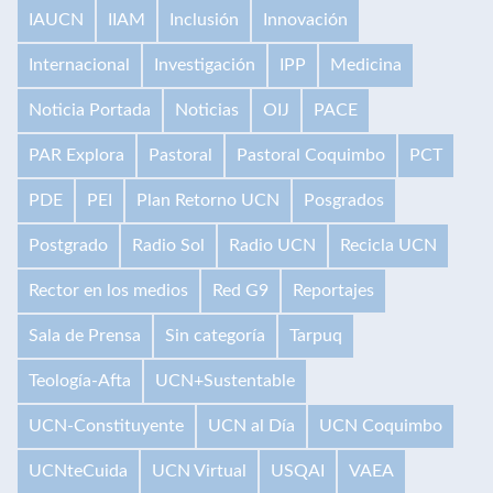
IAUCN
IIAM
Inclusión
Innovación
Internacional
Investigación
IPP
Medicina
Noticia Portada
Noticias
OIJ
PACE
PAR Explora
Pastoral
Pastoral Coquimbo
PCT
PDE
PEI
Plan Retorno UCN
Posgrados
Postgrado
Radio Sol
Radio UCN
Recicla UCN
Rector en los medios
Red G9
Reportajes
Sala de Prensa
Sin categoría
Tarpuq
Teología-Afta
UCN+Sustentable
UCN-Constituyente
UCN al Día
UCN Coquimbo
UCNteCuida
UCN Virtual
USQAI
VAEA