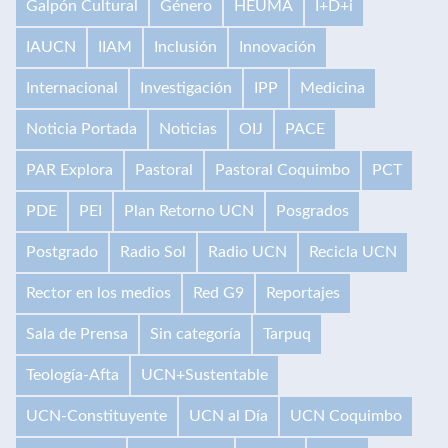
Galpón Cultural
Género
HEUMA
I+D+i
IAUCN
IIAM
Inclusión
Innovación
Internacional
Investigación
IPP
Medicina
Noticia Portada
Noticias
OIJ
PACE
PAR Explora
Pastoral
Pastoral Coquimbo
PCT
PDE
PEI
Plan Retorno UCN
Posgrados
Postgrado
Radio Sol
Radio UCN
Recicla UCN
Rector en los medios
Red G9
Reportajes
Sala de Prensa
Sin categoría
Tarpuq
Teología-Afta
UCN+Sustentable
UCN-Constituyente
UCN al Día
UCN Coquimbo