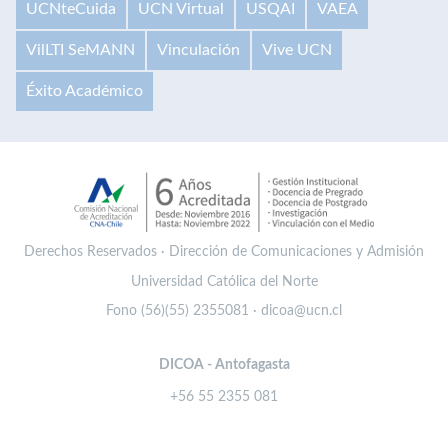
UCNteCuida
UCN Virtual
USQAI
VAEA
VilLTI SeMANN
Vinculación
Vive UCN
Éxito Académico
Derechos Reservados · Dirección de Comunicaciones y Admisión
Universidad Católica del Norte
Fono (56)(55) 2355081 · dicoa@ucn.cl
DICOA - Antofagasta
+56 55 2355 081