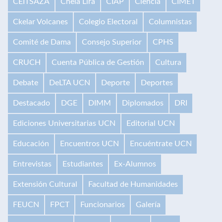
CEITSAZA
Chela Lira
CIAP
Ciencia
CIMET
Ckelar Volcanes
Colegio Electoral
Columnistas
Comité de Dama
Consejo Superior
CPHS
CRUCH
Cuenta Pública de Gestión
Cultura
Debate
DeLTA UCN
Deporte
Deportes
Destacado
DGE
DIMM
Diplomados
DRI
Ediciones Universitarias UCN
Editorial UCN
Educación
Encuentros UCN
Encuéntrate UCN
Entrevistas
Estudiantes
Ex-Alumnos
Extensión Cultural
Facultad de Humanidades
FEUCN
FPCT
Funcionarios
Galería