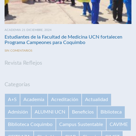
ACADEMIA 21 DICIEMBRE, 2024
Estudiantes de la Facultad de Medicina UCN fortalecen
Programa Campeones para Coquimbo
SIN COMENTARIOS
Revista Reflejos
Categorías
A+S
Academia
Acreditación
Actualidad
Admisión
ALUMNI UCN
Beneficios
Biblioteca
Biblioteca Coquimbo
Campus Sustentable
CAVIME