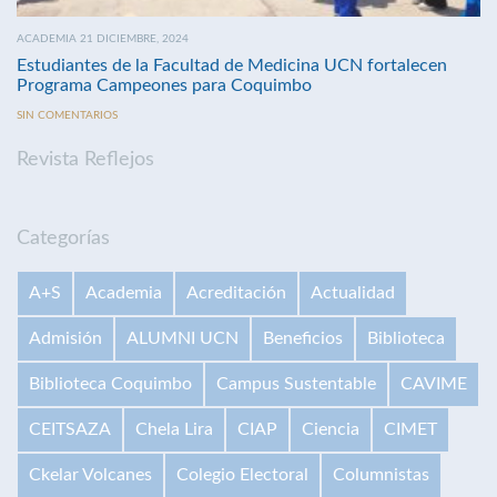
ACADEMIA 21 DICIEMBRE, 2024
Estudiantes de la Facultad de Medicina UCN fortalecen
Programa Campeones para Coquimbo
SIN COMENTARIOS
Revista Reflejos
Categorías
A+S
Academia
Acreditación
Actualidad
Admisión
ALUMNI UCN
Beneficios
Biblioteca
Biblioteca Coquimbo
Campus Sustentable
CAVIME
CEITSAZA
Chela Lira
CIAP
Ciencia
CIMET
Ckelar Volcanes
Colegio Electoral
Columnistas