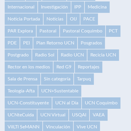
Internacional
Investigación
IPP
Medicina
Noticia Portada
Noticias
OIJ
PACE
PAR Explora
Pastoral
Pastoral Coquimbo
PCT
PDE
PEI
Plan Retorno UCN
Posgrados
Postgrado
Radio Sol
Radio UCN
Recicla UCN
Rector en los medios
Red G9
Reportajes
Sala de Prensa
Sin categoría
Tarpuq
Teología-Afta
UCN+Sustentable
UCN-Constituyente
UCN al Día
UCN Coquimbo
UCNteCuida
UCN Virtual
USQAI
VAEA
VilLTI SeMANN
Vinculación
Vive UCN