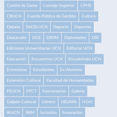
Comité de Dama
Consejo Superior
CPHS
CRUCH
Cuenta Pública de Gestión
Cultura
Debate
DeLTA UCN
Deporte
Deportes
Destacado
DGE
DIMM
Diplomados
DRI
Ediciones Universitarias UCN
Editorial UCN
Educación
Encuentros UCN
Encuéntrate UCN
Entrevistas
Estudiantes
Ex-Alumnos
Extensión Cultural
Facultad de Humanidades
FEUCN
FPCT
Funcionarios
Galería
Galpón Cultural
Género
HEUMA
I+D+i
IAUCN
IIAM
Inclusión
Innovación