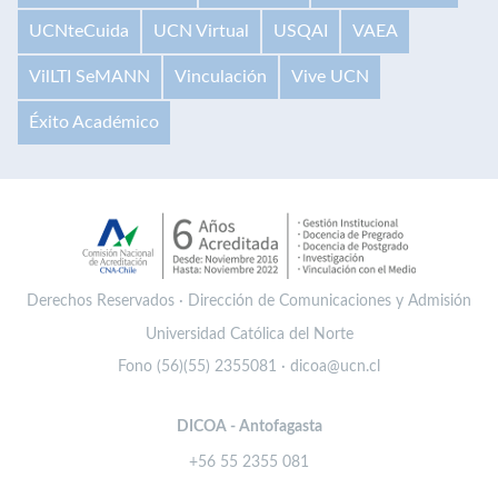
UCNteCuida
UCN Virtual
USQAI
VAEA
VilLTI SeMANN
Vinculación
Vive UCN
Éxito Académico
Derechos Reservados · Dirección de Comunicaciones y Admisión
Universidad Católica del Norte
Fono (56)(55) 2355081 · dicoa@ucn.cl
DICOA - Antofagasta
+56 55 2355 081