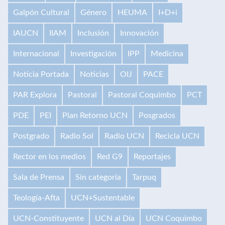
Galpón Cultural
Género
HEUMA
I+D+i
IAUCN
IIAM
Inclusión
Innovación
Internacional
Investigación
IPP
Medicina
Noticia Portada
Noticias
OIJ
PACE
PAR Explora
Pastoral
Pastoral Coquimbo
PCT
PDE
PEI
Plan Retorno UCN
Posgrados
Postgrado
Radio Sol
Radio UCN
Recicla UCN
Rector en los medios
Red G9
Reportajes
Sala de Prensa
Sin categoría
Tarpuq
Teología-Afta
UCN+Sustentable
UCN-Constituyente
UCN al Día
UCN Coquimbo