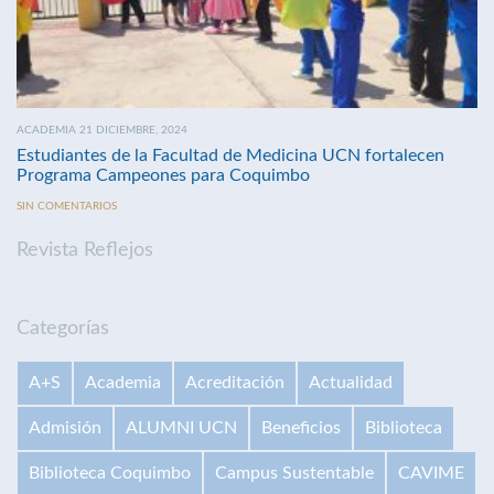
ACADEMIA 21 DICIEMBRE, 2024
Estudiantes de la Facultad de Medicina UCN fortalecen
Programa Campeones para Coquimbo
SIN COMENTARIOS
Revista Reflejos
Categorías
A+S
Academia
Acreditación
Actualidad
Admisión
ALUMNI UCN
Beneficios
Biblioteca
Biblioteca Coquimbo
Campus Sustentable
CAVIME