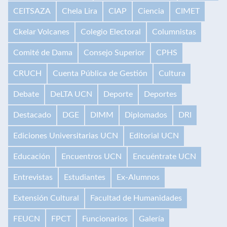
CEITSAZA
Chela Lira
CIAP
Ciencia
CIMET
Ckelar Volcanes
Colegio Electoral
Columnistas
Comité de Dama
Consejo Superior
CPHS
CRUCH
Cuenta Pública de Gestión
Cultura
Debate
DeLTA UCN
Deporte
Deportes
Destacado
DGE
DIMM
Diplomados
DRI
Ediciones Universitarias UCN
Editorial UCN
Educación
Encuentros UCN
Encuéntrate UCN
Entrevistas
Estudiantes
Ex-Alumnos
Extensión Cultural
Facultad de Humanidades
FEUCN
FPCT
Funcionarios
Galería