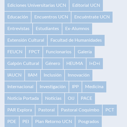
Ediciones Universitarias UCN
Editorial UCN
Educación
Encuentros UCN
Encuéntrate UCN
Entrevistas
Estudiantes
Ex-Alumnos
Extensión Cultural
Facultad de Humanidades
FEUCN
FPCT
Funcionarios
Galería
Galpón Cultural
Género
HEUMA
I+D+i
IAUCN
IIAM
Inclusión
Innovación
Internacional
Investigación
IPP
Medicina
Noticia Portada
Noticias
OIJ
PACE
PAR Explora
Pastoral
Pastoral Coquimbo
PCT
PDE
PEI
Plan Retorno UCN
Posgrados