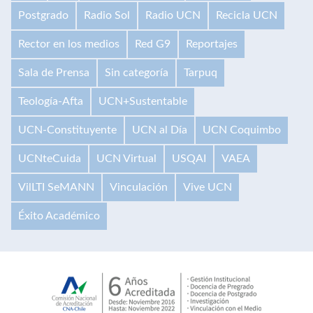
Postgrado
Radio Sol
Radio UCN
Recicla UCN
Rector en los medios
Red G9
Reportajes
Sala de Prensa
Sin categoría
Tarpuq
Teología-Afta
UCN+Sustentable
UCN-Constituyente
UCN al Día
UCN Coquimbo
UCNteCuida
UCN Virtual
USQAI
VAEA
VilLTI SeMANN
Vinculación
Vive UCN
Éxito Académico