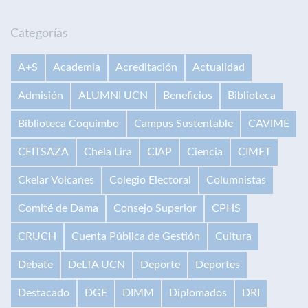
Categorías
A+S
Academia
Acreditación
Actualidad
Admisión
ALUMNI UCN
Beneficios
Biblioteca
Biblioteca Coquimbo
Campus Sustentable
CAVIME
CEITSAZA
Chela Lira
CIAP
Ciencia
CIMET
Ckelar Volcanes
Colegio Electoral
Columnistas
Comité de Dama
Consejo Superior
CPHS
CRUCH
Cuenta Pública de Gestión
Cultura
Debate
DeLTA UCN
Deporte
Deportes
Destacado
DGE
DIMM
Diplomados
DRI