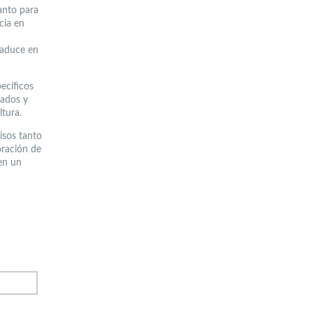
anto para
cia en
raduce en
ecíficos
hados y
ltura.
isos tanto
oración de
en un