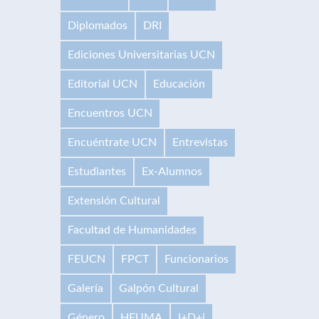
Diplomados
DRI
Ediciones Universitarias UCN
Editorial UCN
Educación
Encuentros UCN
Encuéntrate UCN
Entrevistas
Estudiantes
Ex-Alumnos
Extensión Cultural
Facultad de Humanidades
FEUCN
FPCT
Funcionarios
Galería
Galpón Cultural
Género
HEUMA
I+D+i