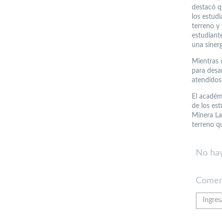
destacó q
los estud
terreno y
estudiant
una siner
Mientras 
para desa
atendidos 
El académ
de los es
Minera La
terreno q
No hay
Comen