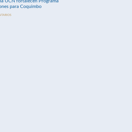
na UCN fortalecen Programa
nes para Coquimbo
NTARIOS