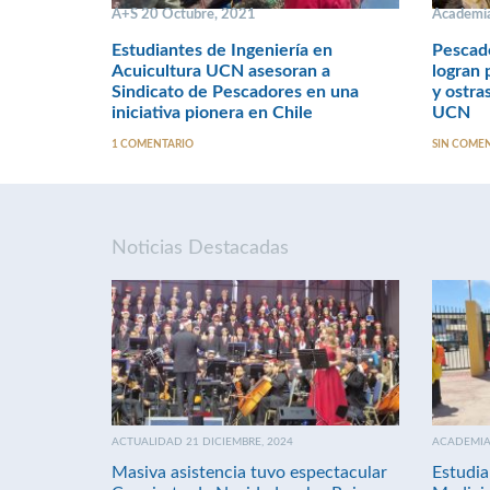
A+S 20 Octubre, 2021
Academia
Estudiantes de Ingeniería en
Pescad
Acuicultura UCN asesoran a
logran 
Sindicato de Pescadores en una
y ostra
iniciativa pionera en Chile
UCN
1 COMENTARIO
SIN COME
Noticias Destacadas
ACTUALIDAD 21 DICIEMBRE, 2024
ACADEMIA 
Masiva asistencia tuvo espectacular
Estudia