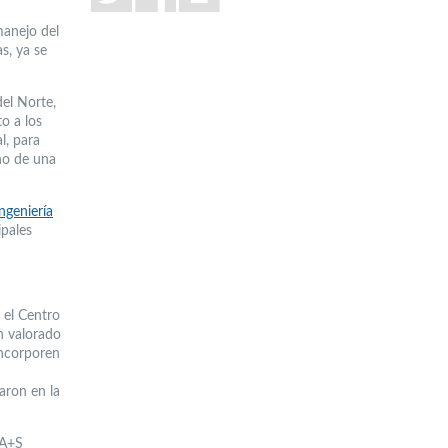
manejo del
s, ya se
del Norte,
o a los
l, para
eño de una
ngeniería
ipales
 el Centro
n valorado
 incorporen
aron en la
 A+S