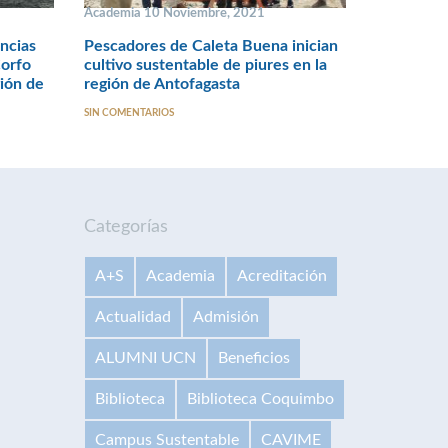
Academia 10 Noviembre, 2021
ncias
Pescadores de Caleta Buena inician
Corfo
cultivo sustentable de piures en la
gión de
región de Antofagasta
SIN COMENTARIOS
Categorías
A+S
Academia
Acreditación
Actualidad
Admisión
ALUMNI UCN
Beneficios
Biblioteca
Biblioteca Coquimbo
Campus Sustentable
CAVIME