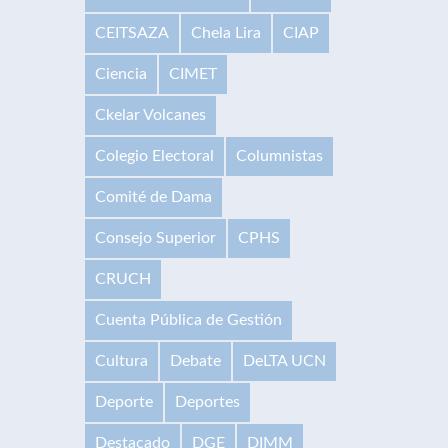
CEITSAZA
Chela Lira
CIAP
Ciencia
CIMET
Ckelar Volcanes
Colegio Electoral
Columnistas
Comité de Dama
Consejo Superior
CPHS
CRUCH
Cuenta Pública de Gestión
Cultura
Debate
DeLTA UCN
Deporte
Deportes
Destacado
DGE
DIMM