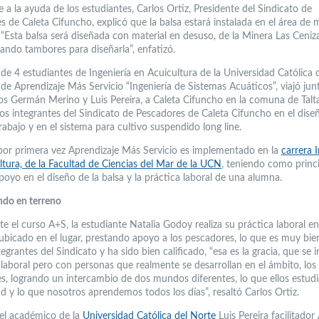
se a la ayuda de los estudiantes, Carlos Ortiz, Presidente del Sindicato de
s de Caleta Cifuncho, explicó que la balsa estará instalada en el área de 
 “Esta balsa será diseñada con material en desuso, de la Minera Las Ceniza
tando tambores para diseñarla”, enfatizó.
de 4 estudiantes de Ingeniería en Acuicultura de la Universidad Católica 
de Aprendizaje Más Servicio “Ingeniería de Sistemas Acuáticos”, viajó junt
s Germán Merino y Luis Pereira, a Caleta Cifuncho en la comuna de Talta
los integrantes del Sindicato de Pescadores de Caleta Cifuncho en el dis
rabajo y en el sistema para cultivo suspendido long line.
por primera vez Aprendizaje Más Servicio es implementado en la
carrera I
ltura, de la Facultad de Ciencias del Mar de la UCN
, teniendo como princ
poyo en el diseño de la balsa y la práctica laboral de una alumna.
do en terreno
e el curso A+S, la estudiante Natalia Godoy realiza su práctica laboral en
bicado en el lugar, prestando apoyo a los pescadores, lo que es muy bie
tegrantes del Sindicato y ha sido bien calificado, “esa es la gracia, que se
laboral pero con personas que realmente se desarrollan en el ámbito, los
s, logrando un intercambio de dos mundos diferentes, lo que ellos estudi
d y lo que nosotros aprendemos todos los días”, resaltó Carlos Ortiz.
 el académico de la
Universidad Católica del Norte
Luis Pereira facilitador