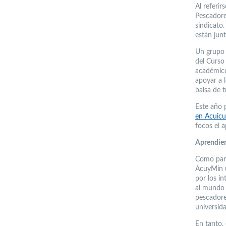
Al referir
Pescadore
sindicato.
están jun
Un grupo 
del Curso 
académico
apoyar a 
balsa de t
Este año 
en Acuicu
focos el a
Aprendien
Como part
AcuyMin u
por los in
al mundo 
pescadore
universida
En tanto,