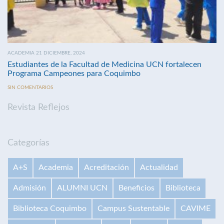
ACADEMIA 21 DICIEMBRE, 2024
Estudiantes de la Facultad de Medicina UCN fortalecen
Programa Campeones para Coquimbo
SIN COMENTARIOS
Revista Reflejos
Categorías
A+S
Academia
Acreditación
Actualidad
Admisión
ALUMNI UCN
Beneficios
Biblioteca
Biblioteca Coquimbo
Campus Sustentable
CAVIME