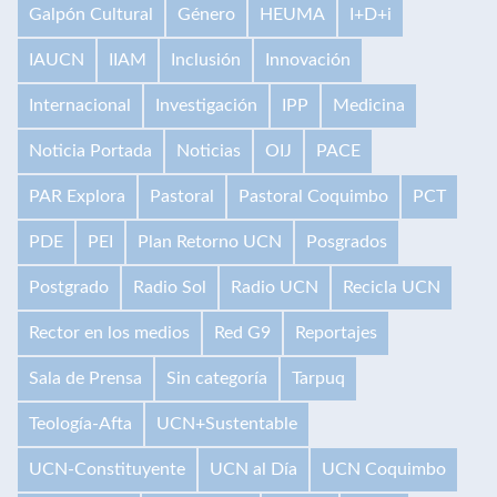
Galpón Cultural
Género
HEUMA
I+D+i
IAUCN
IIAM
Inclusión
Innovación
Internacional
Investigación
IPP
Medicina
Noticia Portada
Noticias
OIJ
PACE
PAR Explora
Pastoral
Pastoral Coquimbo
PCT
PDE
PEI
Plan Retorno UCN
Posgrados
Postgrado
Radio Sol
Radio UCN
Recicla UCN
Rector en los medios
Red G9
Reportajes
Sala de Prensa
Sin categoría
Tarpuq
Teología-Afta
UCN+Sustentable
UCN-Constituyente
UCN al Día
UCN Coquimbo