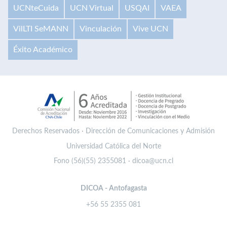
UCNteCuida
UCN Virtual
USQAI
VAEA
VilLTI SeMANN
Vinculación
Vive UCN
Éxito Académico
Derechos Reservados · Dirección de Comunicaciones y Admisión
Universidad Católica del Norte
Fono (56)(55) 2355081 · dicoa@ucn.cl
DICOA - Antofagasta
+56 55 2355 081