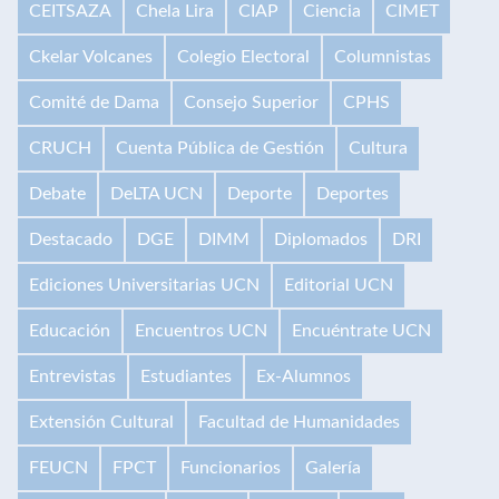
CEITSAZA
Chela Lira
CIAP
Ciencia
CIMET
Ckelar Volcanes
Colegio Electoral
Columnistas
Comité de Dama
Consejo Superior
CPHS
CRUCH
Cuenta Pública de Gestión
Cultura
Debate
DeLTA UCN
Deporte
Deportes
Destacado
DGE
DIMM
Diplomados
DRI
Ediciones Universitarias UCN
Editorial UCN
Educación
Encuentros UCN
Encuéntrate UCN
Entrevistas
Estudiantes
Ex-Alumnos
Extensión Cultural
Facultad de Humanidades
FEUCN
FPCT
Funcionarios
Galería