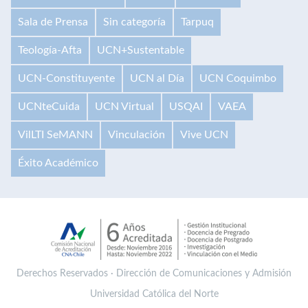
Sala de Prensa
Sin categoría
Tarpuq
Teología-Afta
UCN+Sustentable
UCN-Constituyente
UCN al Día
UCN Coquimbo
UCNteCuida
UCN Virtual
USQAI
VAEA
VilLTI SeMANN
Vinculación
Vive UCN
Éxito Académico
Derechos Reservados · Dirección de Comunicaciones y Admisión
Universidad Católica del Norte