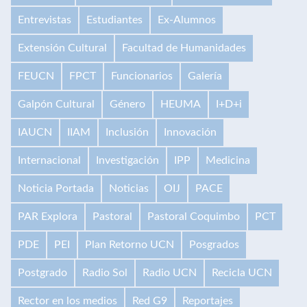
Entrevistas
Estudiantes
Ex-Alumnos
Extensión Cultural
Facultad de Humanidades
FEUCN
FPCT
Funcionarios
Galería
Galpón Cultural
Género
HEUMA
I+D+i
IAUCN
IIAM
Inclusión
Innovación
Internacional
Investigación
IPP
Medicina
Noticia Portada
Noticias
OIJ
PACE
PAR Explora
Pastoral
Pastoral Coquimbo
PCT
PDE
PEI
Plan Retorno UCN
Posgrados
Postgrado
Radio Sol
Radio UCN
Recicla UCN
Rector en los medios
Red G9
Reportajes