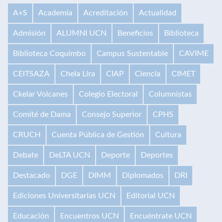
A+S
Academia
Acreditación
Actualidad
Admisión
ALUMNI UCN
Beneficios
Biblioteca
Biblioteca Coquimbo
Campus Sustentable
CAVIME
CEITSAZA
Chela Lira
CIAP
Ciencia
CIMET
Ckelar Volcanes
Colegio Electoral
Columnistas
Comité de Dama
Consejo Superior
CPHS
CRUCH
Cuenta Pública de Gestión
Cultura
Debate
DeLTA UCN
Deporte
Deportes
Destacado
DGE
DIMM
Diplomados
DRI
Ediciones Universitarias UCN
Editorial UCN
Educación
Encuentros UCN
Encuéntrate UCN