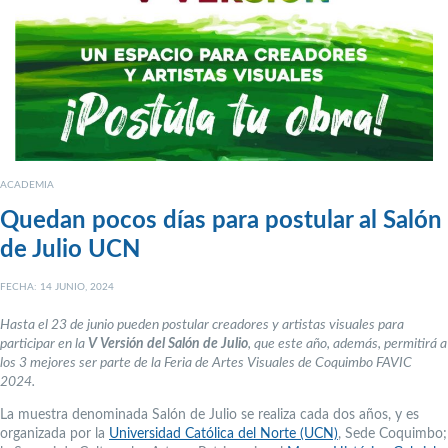
ACADEMIA
Quedan pocos días para postular al Salón
de Julio UCN
FECHA: 14 JUNIO, 2024
Hasta el 23 de junio pueden postular creadores y artistas visuales para
participar en la
V Versión del Salón de Julio
, que este año, además, permitirá a
los 3 mejores ser parte de la Feria de Artes Visuales de Coquimbo FAVIC
2024.
La muestra denominada Salón de Julio se realiza cada dos años, y es
organizada por la
Universidad Católica del Norte (UCN)
, Sede Coquimbo;